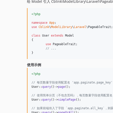
给 Model 引入 Cblink\ModelLibrary\Laravel\Pageabl
<?php
namespace
App
use
Cblink
\
ModelLibrary
\
Laravel
\
PageableTrait
;

class
 User 
extends
 Model 

{

use
 PageableTrait;

// ...
}
使用示例
<?php
// 每页数量字段使用配置名 'app.paginate.page_key'
User::
query
()->
page
();

// 使用简单分页（不包含页码），每页数量字段使用配置名 'app.
User::
query
()->
simplePage
();

// 如果前端传入了字段 `app.paginate.all_k
User::
query
()->
pageOrAll
();
