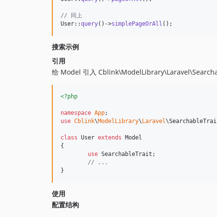
// 同上
User::
query
()->
simplePageOrAll
();
搜索示例
引用
给 Model 引入 Cblink\ModelLibrary\Laravel\Searcha
<?php
namespace
App
use
Cblink
\
ModelLibrary
\
Laravel
\
SearchableTrai
class
 User 
extends
 Model 

{

use
 SearchableTrait;

// ...
}
使用
配置结构