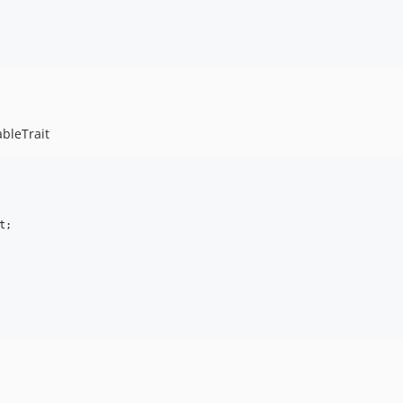
bleTrait
t
;
