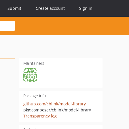
Submit
Create account
Sign in
Maintainers
Package info
github.com/cblink/model-library
pkg:composer/cblink/model-library
Transparency log