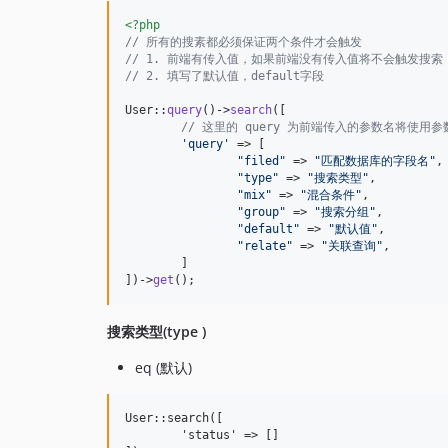
<?php
// 所有的搜素都必须保证两个条件才会触发
// 1. 前端有传入值，如果前端没有传入值将不会触发搜索
// 2. 填写了默认值，default字段
User::
query
()->
search
([

// 这里的 query 为前端传入的参数名将使用
'
query
'
 => [

"
filed
"
 => 
"
匹配数据库的字段名
"
,

"
type
"
 => 
"
搜索类型
"
,

"
mix
"
 => 
"
混合条件
"
,

"
group
"
 => 
"
搜索分组
"
,

"
default
"
 => 
"
默认值
"
,

"
relate
"
 => 
"
关联查询
"
,

	]

])->
get
();
搜索类型(type )
eq (默认)
User::search([

	'status' => []
