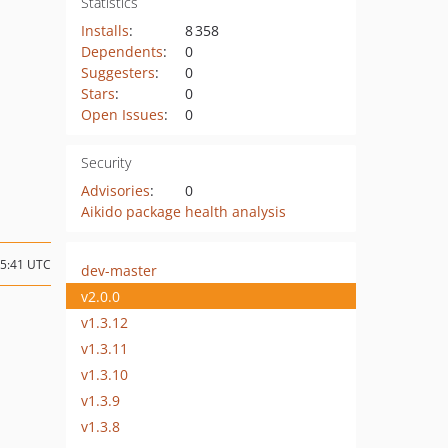
Statistics
Installs
:
8 358
Dependents
:
0
Suggesters
:
0
Stars
:
0
Open Issues
:
0
Security
Advisories
:
0
Aikido package health analysis
15:41 UTC
dev-master
v2.0.0
v1.3.12
v1.3.11
v1.3.10
v1.3.9
v1.3.8