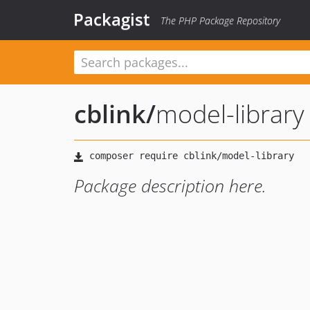
Packagist
The PHP Package Repository
cblink
/
model-library
Package description here.