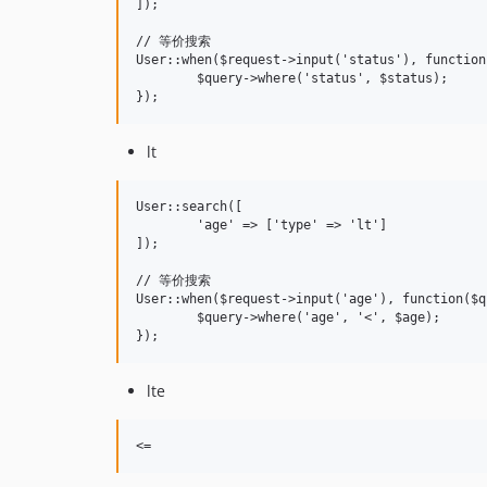
]);

// 等价搜索

User::when($request->input('status'), function
	$query->where('status', $status);

lt
User::search([

	'age' => ['type' => 'lt']

]);

// 等价搜索

User::when($request->input('age'), function($q
	$query->where('age', '<', $age);

lte