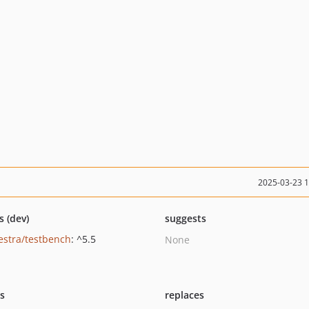
2025-03-23 
s (dev)
suggests
estra/testbench
: ^5.5
None
ts
replaces