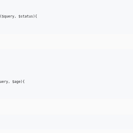
($query, $status){

uery, $age){
