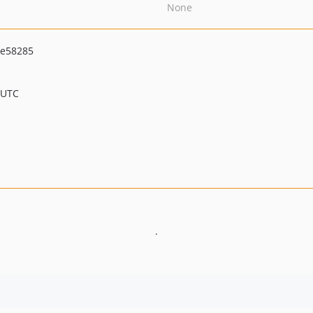
None
7e58285
 UTC
.