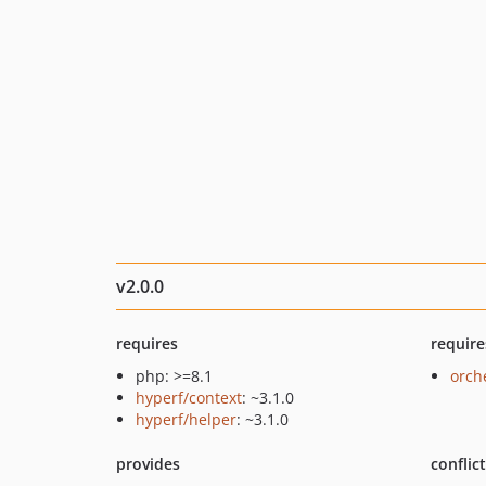
v2.0.0
requires
require
php: >=8.1
orch
hyperf/context
: ~3.1.0
hyperf/helper
: ~3.1.0
provides
conflic