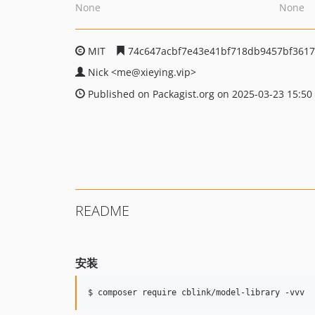
None
None
MIT
74c647acbf7e43e41bf718db9457bf361
Nick
<me
@xieying.vip>
Published on Packagist.org on 2025-03-23 15:50
README
安装
$ composer require cblink/model-library -vvv