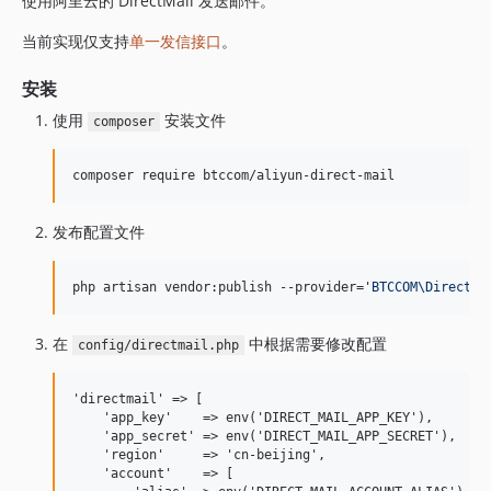
使用阿里云的 DirectMail 发送邮件。
当前实现仅支持
单一发信接口
。
安装
使用
安装文件
composer
composer require btccom/aliyun-direct-mail
发布配置文件
php artisan vendor:publish --provider=
'
BTCCOM\DirectMa
在
中根据需要修改配置
config/directmail.php
'directmail' => [

    'app_key'    => env('DIRECT_MAIL_APP_KEY'),

    'app_secret' => env('DIRECT_MAIL_APP_SECRET'),

    'region'     => 'cn-beijing',

    'account'    => [
