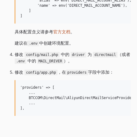
        'alias' => env('DIRECT_MAIL_ACCOUNT_ALIAS'),

        'name' => env('DIRECT_MAIL_ACCOUNT_NAME'),

    ]

具体配置含义请参考
官方文档
。
建议在
中创建环境配置。
.env
修改
中的
为
（或者
config/mail.php
driver
directmail
中的
）。
.env
MAIL_DRIVER
修改
，在
字段中添加：
config/app.php
providers
'providers' => [

    ...

    BTCCOM\DirectMail\AliyunDirectMailServiceProvider::
    ...
