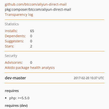
github.com/btccom/aliyun-direct-mail
pkg:composer/btccom/aliyun-direct-mail
Transparency log
Statistics
Installs
:
65
Dependents
:
0
Suggesters
:
0
Stars
:
2
Security
Advisories
:
0
Aikido package health analysis
dev-master
2017-02-20 10:37 UTC
requires
php: >=5.5.0
requires (dev)