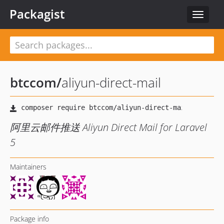
Packagist
Toggle
navigat
btccom
/
aliyun-direct-mail
阿里云邮件推送 Aliyun Direct Mail for Laravel
5
Maintainers
Package info