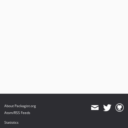
About Packagist.org
Atom/RSS Feeds
Statistics