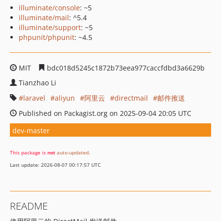
illuminate/console
: ~5
illuminate/mail
: ^5.4
illuminate/support
: ~5
phpunit/phpunit
: ~4.5
MIT
bdc018d5245c1872b73eea977caccfdbd3a6629b
Tianzhao Li
laravel
aliyun
阿里云
directmail
邮件推送
Published on Packagist.org on 2025-09-04 20:05 UTC
dev-master
This package is
not
auto-updated
.
Last update: 2026-08-07 00:17:57 UTC
README