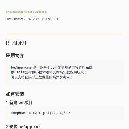
2.6.2
This package is auto-updated.
2.6.1
Last update: 2026-08-04 10:00:09 UTC
2.6.0
2.5.8
2.5.7
README
2.5.6
2.5.5
应用简介
2.5.4
2.5.3
be/app-cms 是一款基于BE框架实现的内容管理系统；

以Redis缓存和ES搜索引擎支撑高负载应用场景；

2.5.2
2.5.1
2.5.0
如何安装
2.4.18
1 新建 be 项目
2.4.17
2.4.16
2.4.15
2 安装 be/app-cms
2.4.14