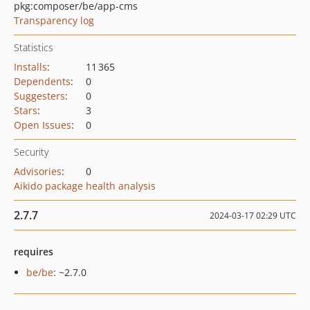
pkg:composer/be/app-cms
Transparency log
Statistics
Installs
:
11 365
Dependents
:
0
Suggesters
:
0
Stars
:
3
Open Issues
:
0
Security
Advisories
:
0
Aikido package health analysis
2.7.7
2024-03-17 02:29 UTC
requires
be/be
: ~2.7.0