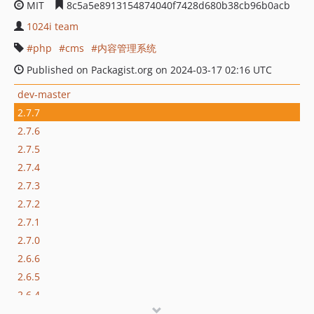
MIT
8c5a5e8913154874040f7428d680b38cb96b0acb
1024i team
php
cms
内容管理系统
Published on Packagist.org on 2024-03-17 02:16 UTC
dev-master
2.7.7
2.7.6
2.7.5
2.7.4
2.7.3
2.7.2
2.7.1
2.7.0
2.6.6
2.6.5
2.6.4
2.6.3