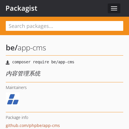
Packagist
Toggle
navigat
be
/
app-cms
内容管理系统
Maintainers
Package info
github.com/phpbe/app-cms