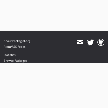
About Packagist.org
Atom/RSS Feeds
Statistics
Browse Packages
API
Mirrors
Status
Dashboard
provides maintenance and hosting