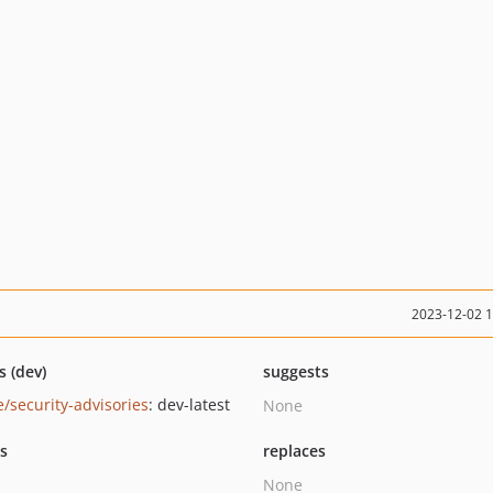
2023-12-02 
s (dev)
suggests
e/security-advisories
: dev-latest
None
ts
replaces
None