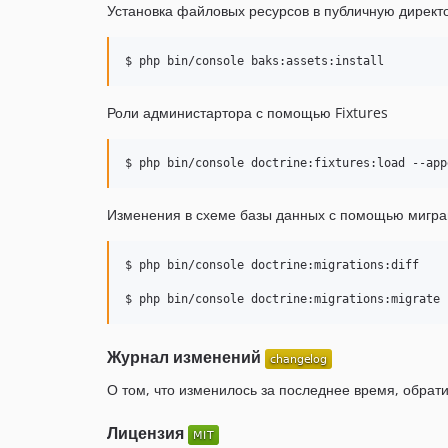
Установка файловых ресурсов в публичную директори
$ php bin/console baks:assets:install
Роли администартора с помощью Fixtures
$ php bin/console doctrine:fixtures:load --app
Изменения в схеме базы данных с помощью мигр
$ php bin/console doctrine:migrations:diff

$ php bin/console doctrine:migrations:migrate
Журнал изменений
О том, что изменилось за последнее время, обрат
Лицензия