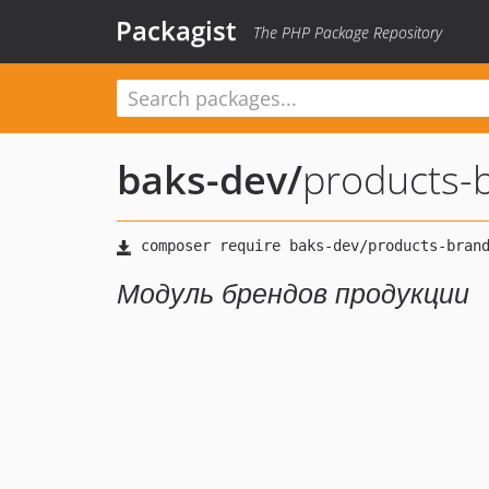
Packagist
The PHP Package Repository
baks-dev
/
products-
Модуль брендов продукции