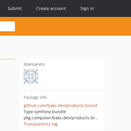
Submit
Create account
Sign in
Maintainers
Package info
github.com/baks-dev/products-brand
Type:
symfony-bundle
pkg:composer/baks-dev/products-brand
Transparency log