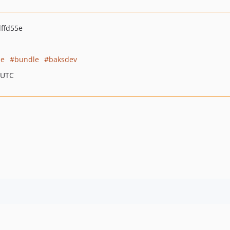
ffd55e
le
bundle
baksdev
 UTC