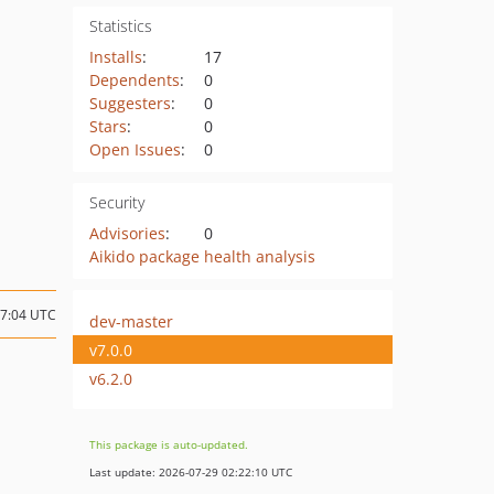
Statistics
Installs
:
17
Dependents
:
0
Suggesters
:
0
Stars
:
0
Open Issues
:
0
Security
Advisories
:
0
Aikido package health analysis
17:04 UTC
dev-master
v7.0.0
v6.2.0
This package is auto-updated.
Last update: 2026-07-29 02:22:10 UTC