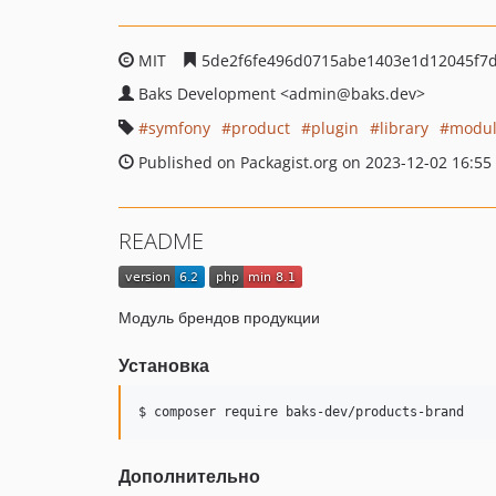
MIT
5de2f6fe496d0715abe1403e1d12045f7d
Baks Development
<admin
@baks.dev>
symfony
product
plugin
library
modu
Published on Packagist.org on 2023-12-02 16:55
README
Модуль брендов продукции
Установка
$ composer require baks-dev/products-brand
Дополнительно