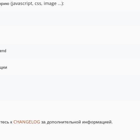
ю (javascript, css, image ...):
end
ации
итесь к
CHANGELOG
за дополнительной информацией.