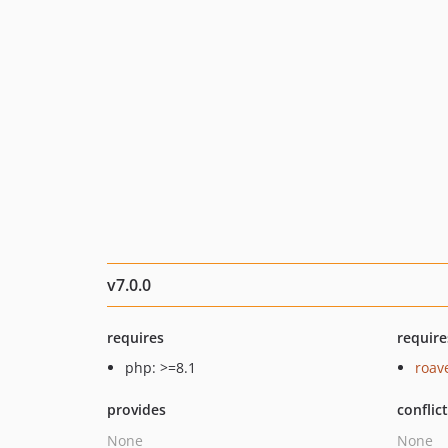
v7.0.0
requires
require
php: >=8.1
roav
provides
conflic
None
None