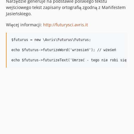
Narzędzie generuje na podstawie polskiego tekstu
wejściowego tekst zapisany ortografią zgodną z Mańifestem
Jasieńskiego.
Więcej informacji:
http://futurysci.avris.it
$futurus = new \Avris\Futurus\Futurus;

echo $futurus->futurizeWord('wrzesień'); // wżeśeń
