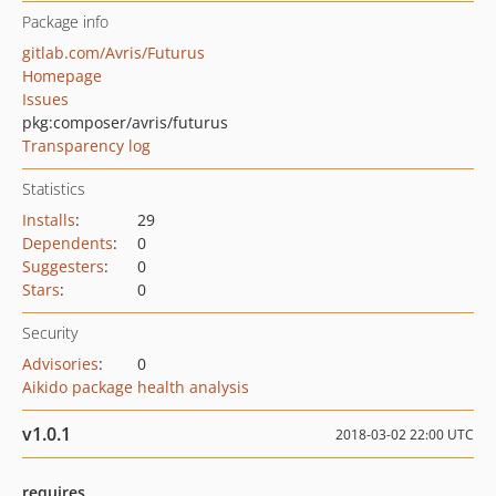
Package info
gitlab.com/Avris/Futurus
Homepage
Issues
pkg:composer/avris/futurus
Transparency log
Statistics
Installs
:
29
Dependents
:
0
Suggesters
:
0
Stars
:
0
Security
Advisories
:
0
Aikido package health analysis
v1.0.1
2018-03-02 22:00 UTC
requires