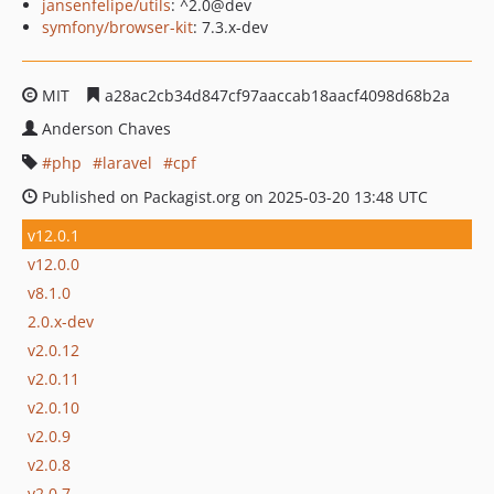
jansenfelipe/utils
: ^2.0@dev
symfony/browser-kit
: 7.3.x-dev
MIT
a28ac2cb34d847cf97aaccab18aacf4098d68b2a
Anderson Chaves
php
laravel
cpf
Published on Packagist.org on 2025-03-20 13:48 UTC
v12.0.1
v12.0.0
v8.1.0
2.0.x-dev
v2.0.12
v2.0.11
v2.0.10
v2.0.9
v2.0.8
v2.0.7