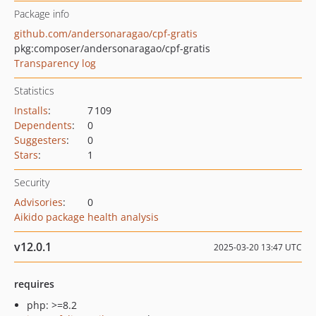
Package info
github.com/andersonaragao/cpf-gratis
pkg:composer/andersonaragao/cpf-gratis
Transparency log
Statistics
Installs
:
7 109
Dependents
:
0
Suggesters
:
0
Stars
:
1
Security
Advisories
:
0
Aikido package health analysis
v12.0.1
2025-03-20 13:47 UTC
requires
php: >=8.2