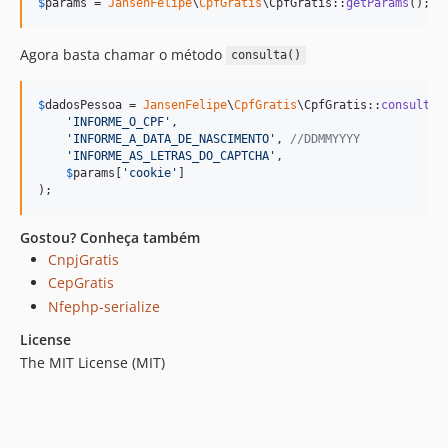
$
params
 = 
JansenFelipe
\
CpfGratis
\CpfGratis::
getParams
(); 
Agora basta chamar o método
consulta()
$
dadosPessoa
 = 
JansenFelipe
\
CpfGratis
\CpfGratis::
consulta
(

'
INFORME_O_CPF
'
,

'
INFORME_A_DATA_DE_NASCIMENTO
'
, 
//DDMMYYYY
'
INFORME_AS_LETRAS_DO_CAPTCHA
'
,

$
params
[
'
cookie
'
]

);
Gostou? Conheça também
CnpjGratis
CepGratis
Nfephp-serialize
License
The MIT License (MIT)