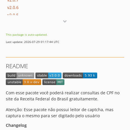
v2.0.6
v2.0.5
v2.0.4
v2.0.3
This package is auto-updated.
v2.0.2
Last update: 2026-07-29 01:17:44 UTC
v2.0.1
v2.0.0
v1.0.3
README
v1.0.2
v1.0.1
v1.0.0
dev-feature/migracao
Com esse pacote você poderá realizar consultas de CPF no
dev-laravel12
site da Receita Federal do Brasil gratuitamente.
Atenção: Esse pacote não possui leitor de captcha, mas
captura o mesmo para ser digitado pelo usuário
Changelog