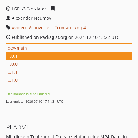
LGPL-3.0-or-later
4d058e355742ebfadcf5e1c70b243313fc
Alexander Naumov
video
converter
contao
mp4
Published on Packagist.org on 2024-12-10 13:22 UTC
dev-main
1.0.1
1.0.0
0.1.1
0.1.0
This package is auto-updated.
Last update: 2026-07-10 17:14:31 UTC
README
Mit diesem Tool kannst Du ganz einfach eine MP4-Datei in