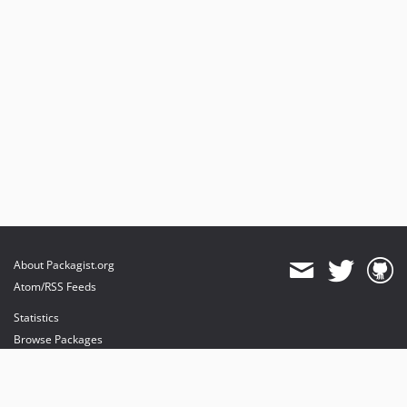
About Packagist.org
Atom/RSS Feeds
Statistics
Browse Packages
API
Mirrors