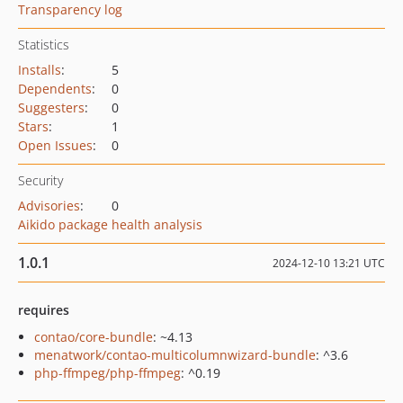
Transparency log
Statistics
Installs
:
5
Dependents
:
0
Suggesters
:
0
Stars
:
1
Open Issues
:
0
Security
Advisories
:
0
Aikido package health analysis
1.0.1
2024-12-10 13:21 UTC
requires
contao/core-bundle
: ~4.13
menatwork/contao-multicolumnwizard-bundle
: ^3.6
php-ffmpeg/php-ffmpeg
: ^0.19