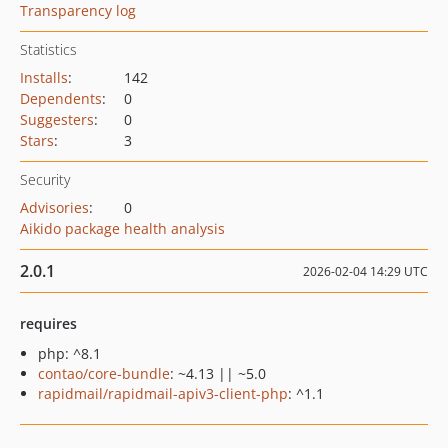
Transparency log
Statistics
Installs
:
142
Dependents
:
0
Suggesters
:
0
Stars
:
3
Security
Advisories
:
0
Aikido package health analysis
2.0.1
2026-02-04 14:29 UTC
requires
php: ^8.1
contao/core-bundle
: ~4.13 || ~5.0
rapidmail/rapidmail-apiv3-client-php
: ^1.1