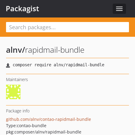
Packagist
Toggle
navigat
alnv
/
rapidmail-bundle
Maintainers
Package info
github.com/alnv/contao-rapidmail-bundle
Type:
contao-bundle
pkg:composer/alnv/rapidmail-bundle