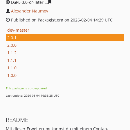
LGPL-3.0-or-later
4d5ef1e388478da982b16517ba612fc51
Alexander Naumov
Published on Packagist.org on 2026-02-04 14:29 UTC
dev-master
2.0.1
2.0.0
1.1.2
1.1.1
1.1.0
1.0.0
This package is auto-updated.
Last update: 2026-08-04 16:33:28 UTC
README
Mit dieser Erweiterung kannst du mit einem Contao-