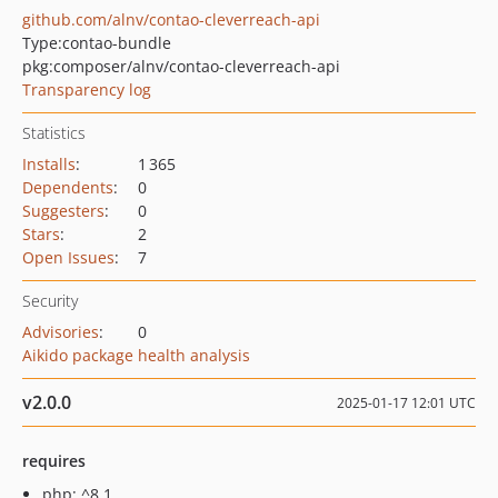
github.com/alnv/contao-cleverreach-api
Type:
contao-bundle
pkg:composer/alnv/contao-cleverreach-api
Transparency log
Statistics
Installs
:
1 365
Dependents
:
0
Suggesters
:
0
Stars
:
2
Open Issues
:
7
Security
Advisories
:
0
Aikido package health analysis
v2.0.0
2025-01-17 12:01 UTC
requires
php: ^8.1