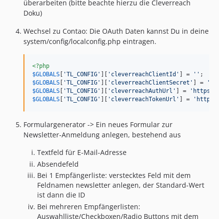
überarbeiten (bitte beachte hierzu die Cleverreach
Doku)
Wechsel zu Contao: Die OAuth Daten kannst Du in deine
system/config/localconfig.php eintragen.
<?php
$
GLOBALS
[
'
TL_CONFIG
'
][
'
cleverreachClientId
'
] = 
''
$
GLOBALS
[
'
TL_CONFIG
'
][
'
cleverreachClientSecret
'
] = 
''
$
GLOBALS
[
'
TL_CONFIG
'
][
'
cleverreachAuthUrl
'
] = 
'
https:/
$
GLOBALS
[
'
TL_CONFIG
'
][
'
cleverreachTokenUrl
'
] = 
'
https:
Formulargenerator -> Ein neues Formular zur
Newsletter-Anmeldung anlegen, bestehend aus
Textfeld für E-Mail-Adresse
Absendefeld
Bei 1 Empfängerliste: verstecktes Feld mit dem
Feldnamen newsletter anlegen, der Standard-Wert
ist dann die ID
Bei mehreren Empfängerlisten:
Auswahlliste/Checkboxen/Radio Buttons mit dem