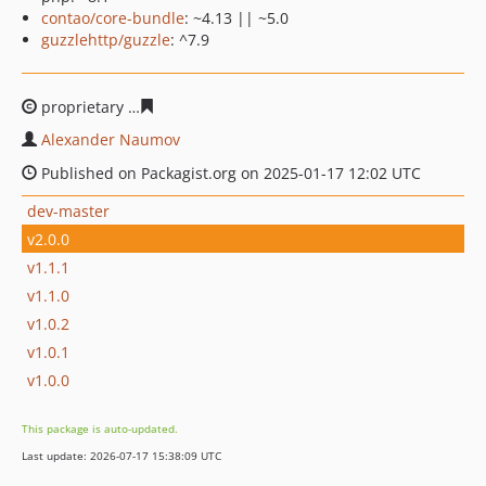
contao/core-bundle
: ~4.13 || ~5.0
guzzlehttp/guzzle
: ^7.9
proprietary
75227d28dcb01cc29439064b17491366cd9b6
Alexander Naumov
Published on Packagist.org on 2025-01-17 12:02 UTC
dev-master
v2.0.0
v1.1.1
v1.1.0
v1.0.2
v1.0.1
v1.0.0
This package is auto-updated.
Last update: 2026-07-17 15:38:09 UTC