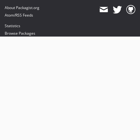
About Packagist.org
Atom/RSS Feeds
Statistics
Browse Packages
API
Mirrors
Status
Dashboard
provides maintenance and hosting
provides bandwidth and CDN
provides malware detection
Sponsor Packagist & Composer