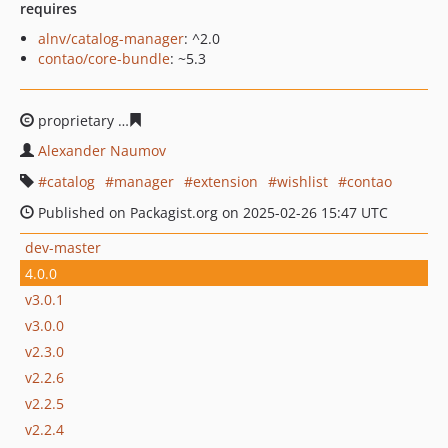
requires
alnv/catalog-manager
: ^2.0
contao/core-bundle
: ~5.3
proprietary
66a2e18ec506a1f59213410820320de06d7fa6
Alexander Naumov
catalog
manager
extension
wishlist
contao
Published on Packagist.org on 2025-02-26 15:47 UTC
dev-master
4.0.0
v3.0.1
v3.0.0
v2.3.0
v2.2.6
v2.2.5
v2.2.4