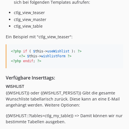
sich bei folgenden Templates aufrufen:
ctlg_view_teaser
ctlg_view_master
ctlg_view_table
Ein Beispiel mit "ctlg_view_teaser":
<?php
if
 ( 
$
this
->
useWishlist
 ): 
?>
<?=
$
this
->
wishlistForm
?>
<?php
endif
; 
?>
Verfügbare Inserttags:
WISHLIST
{{WISHLIST}} oder {{WISHLIST_PERSIST}} Gibt die gesamte
Wunschliste tabellarisch zurück. Diese kann an eine E-Mail
angehängt werden. Weitere Optionen:
{{WISHLIST::?tables=ctlg_my_table}} => Damit können wir nur
bestimmte Tabellen ausgeben.