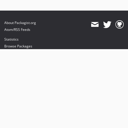
About Packagist.org
Atom/RSS Feeds
Statistics
Browse Packages
API
Mirrors
Status
Dashboard
provides maintenance and hosting
provides bandwidth and CDN
provides malware detection