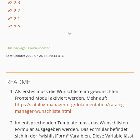
v2.2.3
v2.2.2
v2.2.1
v2.2.0
v2.1.1
v2.1.0
This package is auto-updated.
v2.0.1
Last update: 2026-07-26 18:39:33 UTC
v2.0.0
v1.x-dev
v1.1.0
README
v1.0.3
Als erstes muss die Wunschliste im gewünschten
v1.0.2
Frontend Modul aktiviert werden. Mehr auf:
v1.0.1
https://catalog-manager.org/dokumentation/catalog-
v1.0.0
manager-wunschliste.html
dev-contao5
Im entsprechenden Template muss das Wunschlisten
dev-next
Formular ausgegeben werden. Das Formular befindet
sich in der "wishlistForm" Varaiblen. Diese Variable lässt