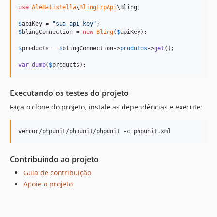
use
AleBatistella
\
BlingErpApi
\
Bling
;

$
apiKey
 = 
"
sua_api_key
"
$
blingConnection
 = 
new
Bling
(
$
apiKey
);

$
products
 = 
$
blingConnection
->
produtos
->
get
();

var_dump
(
$
products
);
Executando os testes do projeto
Faça o clone do projeto, instale as dependências e execute:
vendor/phpunit/phpunit/phpunit -c phpunit.xml
Contribuindo ao projeto
Guia de contribuição
Apoie o projeto