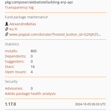
pkg:composer/alebatistella/bling-erp-api
Transparency log
Fund package maintenance!
AlexandreBellas
Ko Fi
www.paypal.com/donate/?hosted_button_id=G2NJKZ5MUMKBS
Statistics
Installs
:
805
Dependents
:
0
Suggesters
:
0
Stars
:
16
Open Issues
:
4
Security
Advisories
:
0
Aikido package health analysis
1.17.0
2024-10-05 00:33 UTC