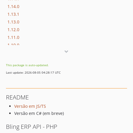
1.14.0
1.13.1
1.13.0
1.12.0
1.11.0
1.10.0
1.9.0
1.8.0
This package is auto-updated.
1.7.0
Last update: 2026-08-05 04:28:17 UTC
1.6.0
1.5.0
1.4.0
README
1.1.0
Versão em JS/TS
1.0.0
Versão em C# (em breve)
dev-develop
Bling ERP API - PHP