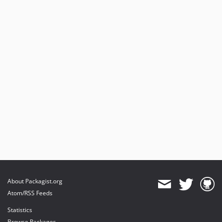
About Packagist.org
Atom/RSS Feeds
Statistics
Browse Packages