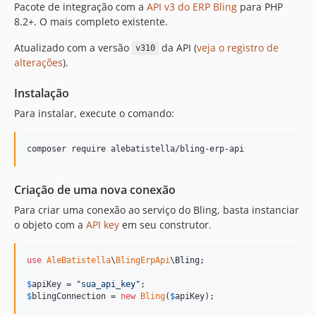
Pacote de integração com a
API v3 do ERP Bling
para PHP
8.2+. O mais completo existente.
Atualizado com a versão
da API (
veja o registro de
v310
alterações
).
Instalação
Para instalar, execute o comando:
composer require alebatistella/bling-erp-api
Criação de uma nova conexão
Para criar uma conexão ao serviço do Bling, basta instanciar
o objeto com a
API key
em seu construtor.
use
AleBatistella
\
BlingErpApi
\
Bling
;

$
apiKey
 = 
"
sua_api_key
"
$
blingConnection
 = 
new
Bling
(
$
apiKey
);