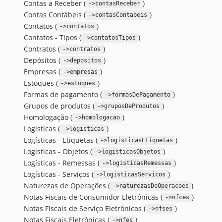
Contas a Receber (
)
->contasReceber
Contas Contábeis (
)
->contasContabeis
Contatos (
)
->contatos
Contatos - Tipos (
)
->contatosTipos
Contratos (
)
->contratos
Depósitos (
)
->depositos
Empresas (
)
->empresas
Estoques (
)
->estoques
Formas de pagamento (
)
->formasDePagamento
Grupos de produtos (
)
->gruposDeProdutos
Homologação (
)
->homologacao
Logísticas (
)
->logisticas
Logísticas - Etiquetas (
)
->logisticasEtiquetas
Logísticas - Objetos (
)
->logisticasObjetos
Logísticas - Remessas (
)
->logisticasRemessas
Logísticas - Serviços (
)
->logisticasServicos
Naturezas de Operações (
)
->naturezasDeOperacoes
Notas Fiscais de Consumidor Eletrônicas (
)
->nfces
Notas Fiscais de Serviço Eletrônicas (
)
->nfses
Notas Fiscais Eletrônicas (
)
->nfes