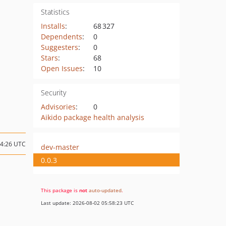
Statistics
Installs
:
68 327
Dependents
:
0
Suggesters
:
0
Stars
:
68
Open Issues
:
10
Security
Advisories
:
0
Aikido package health analysis
14:26 UTC
dev-master
0.0.3
This package is
not
auto-updated
.
Last update: 2026-08-02 05:58:23 UTC