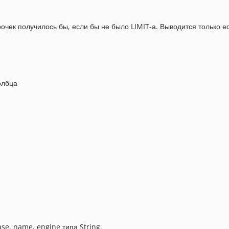
рочек получилось бы, если бы не было LIMIT-а. Выводится только е
олбца
e, name, engine типа String.