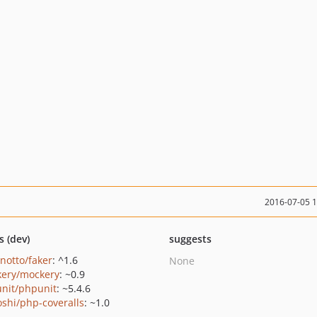
2016-07-05 
s (dev)
suggests
inotto/faker
: ^1.6
None
ery/mockery
: ~0.9
nit/phpunit
: ~5.4.6
oshi/php-coveralls
: ~1.0