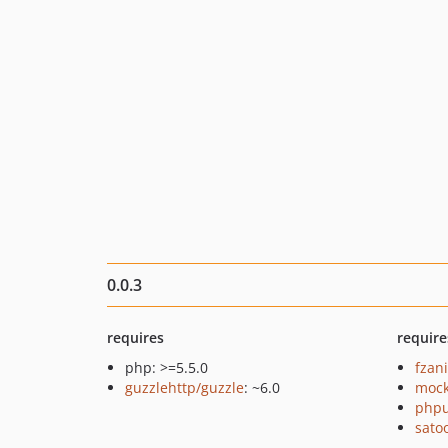
0.0.3
requires
require
php: >=5.5.0
fzan
guzzlehttp/guzzle
: ~6.0
mock
phpu
sato