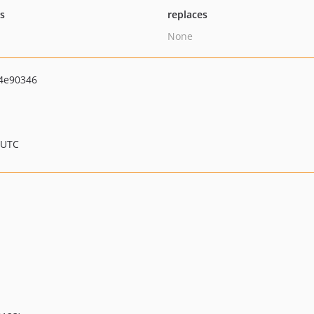
ts
replaces
None
4e90346
 UTC