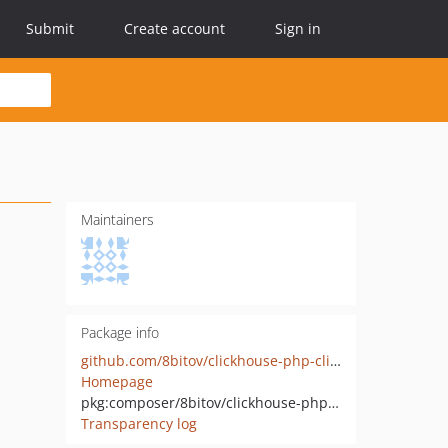
Submit
Create account
Sign in
Maintainers
Package info
github.com/8bitov/clickhouse-php-client
Homepage
pkg:composer/8bitov/clickhouse-php-client
Transparency log