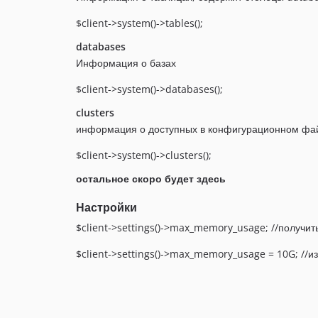
$client->system()->tables();
databases
Информация о базах
$client->system()->databases();
clusters
информация о доступных в конфигурационном файл
$client->system()->clusters();
остальное скоро будет здесь
Настройки
$client->settings()->max_memory_usage; //получит
$client->settings()->max_memory_usage = 10G; //и