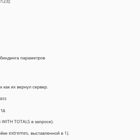
8123);
я биндинга параметров
 как их вернул сервер.
ass
 тд
и WITH TOTALS в запросе).
йке extremes, выставленной в 1).