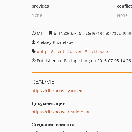
provides
conflic
None
None
MIT
bef4a050e6c61ac6d57132a02737dd998
Aleksey Kuznetsov
http
client
driver
clickhouse
Published on Packagist.org on 2016-07-05 14:26
README
https://clickhouse.yandex
Документация
https://clickhouse.readme.io/
Создание клиента