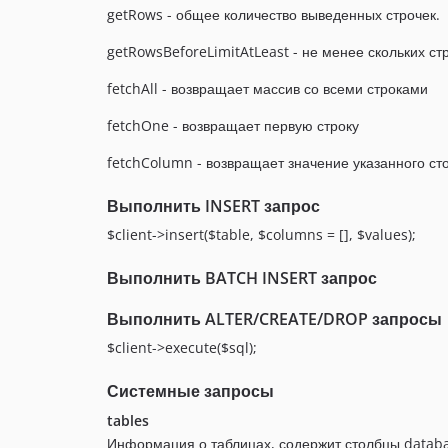
getRows - общее количество выведенных строчек.
getRowsBeforeLimitAtLeast - не менее скольких ст
fetchAll - возвращает массив со всеми строками
fetchOne - возвращает первую строку
fetchColumn - возвращает значение указанного ст
Выполнить INSERT запрос
$client->insert($table, $columns = [], $values);
Выполнить BATCH INSERT запрос
Выполнить ALTER/CREATE/DROP запросы
$client->execute($sql);
Системные запросы
tables
Информация о таблицах, содержит столбцы databas