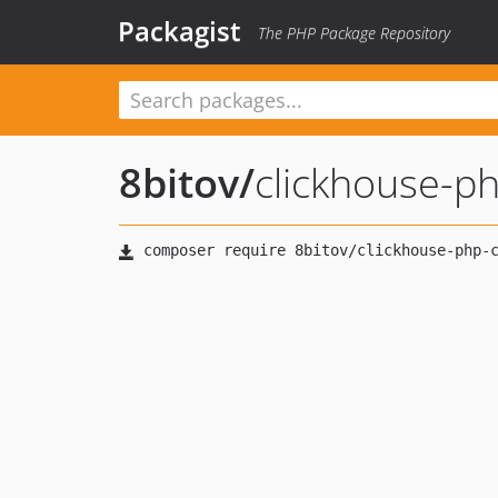
Packagist
The PHP Package Repository
8bitov
/
clickhouse-ph