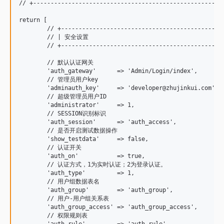
// +-------------------------------------------------------
return [

	// +----------------------------------------------------------------------

	// | 安全设置

	// +----------------------------------------------------------------------

	// 默认认证网关

	'auth_gateway'      => 'Admin/Login/index',

	// 管理员用户key

	'adminauth_key'     => 'developer@zhujinkui.com',

	// 超级管理员用户ID

	'administrator'     => 1,

	// SESSION识别标识

	'auth_session'      => 'auth_access',

	// 是否开启测试数据操作

	'show_testdata'     => false,

	// 认证开关

	'auth_on'           => true,

	// 认证方式，1为实时认证；2为登录认证。

	'auth_type'         => 1,

	// 用户组数据表名

	'auth_group'        => 'auth_group',

	// 用户-用户组关系表

	'auth_group_access' => 'auth_group_access',

	// 权限规则表
