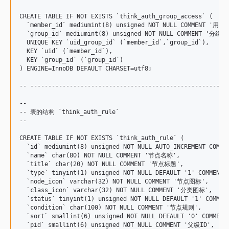
CREATE TABLE IF NOT EXISTS `think_auth_group_access` (

  `member_id` mediumint(8) unsigned NOT NULL COMMENT '用户ID
  `group_id` mediumint(8) unsigned NOT NULL COMMENT '分组ID'
  UNIQUE KEY `uid_group_id` (`member_id`,`group_id`),

  KEY `uid` (`member_id`),

  KEY `group_id` (`group_id`)

) ENGINE=InnoDB DEFAULT CHARSET=utf8;

-- --------------------------------------------------------
--

-- 表的结构 `think_auth_rule`

--

CREATE TABLE IF NOT EXISTS `think_auth_rule` (

  `id` mediumint(8) unsigned NOT NULL AUTO_INCREMENT COMME
  `name` char(80) NOT NULL COMMENT '节点名称',

  `title` char(20) NOT NULL COMMENT '节点标题',

  `type` tinyint(1) unsigned NOT NULL DEFAULT '1' COMMEN
  `node_icon` varchar(32) NOT NULL COMMENT '节点图标',

  `class_icon` varchar(32) NOT NULL COMMENT '分类图标',

  `status` tinyint(1) unsigned NOT NULL DEFAULT '1' COMME
  `condition` char(100) NOT NULL COMMENT '节点规则',

  `sort` smallint(6) unsigned NOT NULL DEFAULT '0' COMMENT
  `pid` smallint(6) unsigned NOT NULL COMMENT '父级ID',
