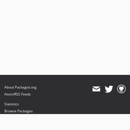
About Packagist.org
Atom/RSS Feeds
Statistics
Browse Packages
API
Mirrors