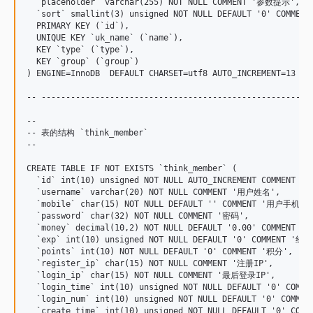
  `placeholder` varchar(255) NOT NULL COMMENT '参数提示',

  `sort` smallint(3) unsigned NOT NULL DEFAULT '0' COMMENT
  PRIMARY KEY (`id`),

  UNIQUE KEY `uk_name` (`name`),

  KEY `type` (`type`),

  KEY `group` (`group`)

) ENGINE=InnoDB  DEFAULT CHARSET=utf8 AUTO_INCREMENT=13 ;

-- --------------------------------------------------------
--

-- 表的结构 `think_member`

--

CREATE TABLE IF NOT EXISTS `think_member` (

  `id` int(10) unsigned NOT NULL AUTO_INCREMENT COMMENT '用
  `username` varchar(20) NOT NULL COMMENT '用户姓名',

  `mobile` char(15) NOT NULL DEFAULT '' COMMENT '用户手机',

  `password` char(32) NOT NULL COMMENT '密码',

  `money` decimal(10,2) NOT NULL DEFAULT '0.00' COMMENT '余
  `exp` int(10) unsigned NOT NULL DEFAULT '0' COMMENT '经验'
  `points` int(10) NOT NULL DEFAULT '0' COMMENT '积分',

  `register_ip` char(15) NOT NULL COMMENT '注册IP',

  `login_ip` char(15) NOT NULL COMMENT '最后登录IP',

  `login_time` int(10) unsigned NOT NULL DEFAULT '0' CO
  `login_num` int(10) unsigned NOT NULL DEFAULT '0' COMME
  `create_time` int(10) unsigned NOT NULL DEFAULT '0' COM