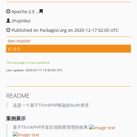
Apache-2.0
6047c770d8607d86ab59014bd0734169660cb
zhujinkui
Published on Packagist.org on 2020-12-17 02:05 UTC
dev-master
V1.0.0
This package is auto-updated.
Last update: 2026-07-17 14:32:00 UTC
README
这是一个基于ThinkPHP框架的Auth类库
案例展示
基于ThinkPHP开发呈现权限管理的效果