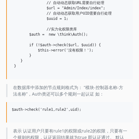
		// 自动动态获取URL需要自行处理

		$url = "Admin/Index/index";

		// 自动动态获取用户UID需要自行处理

		$uuid = 1;

		//实力化权限类库

        $auth =  new \think\Auth();

        if (!$auth->check($url, $uuid)) {

            $this->error('没有权限！');

        }

    }

 }

在数据库中添加的节点规则格式为： “模块-控制器名称-方
法名称”，Auth类还可以多个规则一起认证 如：
$auth->check('rule1,rule2',uid);

表示 认证用户只要有rule1的权限或rule2的权限，只要有一
个规则的权限，认证返回结果就为true 即认证通过。 默认