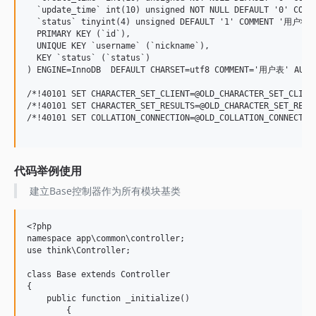
  `update_time` int(10) unsigned NOT NULL DEFAULT '0' COM
  `status` tinyint(4) unsigned DEFAULT '1' COMMENT '用户状态
  PRIMARY KEY (`id`),

  UNIQUE KEY `username` (`nickname`),

  KEY `status` (`status`)

) ENGINE=InnoDB  DEFAULT CHARSET=utf8 COMMENT='用户表' AUTO_
/*!40101 SET CHARACTER_SET_CLIENT=@OLD_CHARACTER_SET_CLIENT
/*!40101 SET CHARACTER_SET_RESULTS=@OLD_CHARACTER_SET_RESUL
/*!40101 SET COLLATION_CONNECTION=@OLD_COLLATION_CONNECTION
代码举例使用
建立Base控制器作为所有模块基类
<?php

namespace app\common\controller;

use think\Controller;

class Base extends Controller

{

    public function _initialize()

	{
