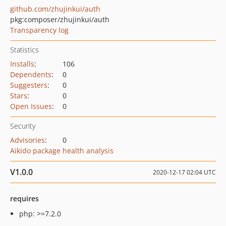
github.com/zhujinkui/auth
pkg:composer/zhujinkui/auth
Transparency log
Statistics
Installs
:
106
Dependents
:
0
Suggesters
:
0
Stars
:
0
Open Issues
:
0
Security
Advisories
:
0
Aikido package health analysis
V1.0.0
2020-12-17 02:04 UTC
requires
php: >=7.2.0