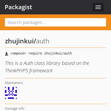
Packagist
Toggle
navigat
zhujinkui
/
auth
This is a Auth class library based on the
ThinkPHP5 framework
Maintainers
Package info