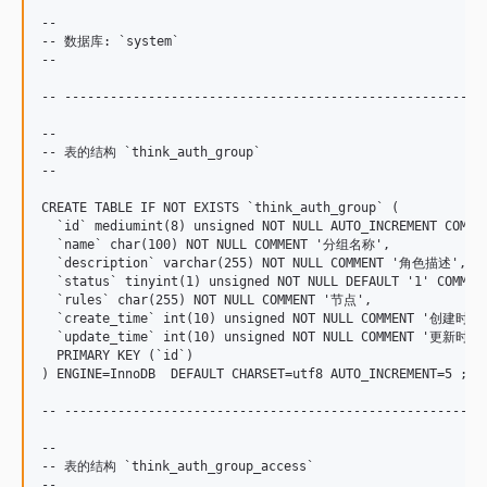
--

-- 数据库: `system`

--

-- --------------------------------------------------------
--

-- 表的结构 `think_auth_group`

--

CREATE TABLE IF NOT EXISTS `think_auth_group` (

  `id` mediumint(8) unsigned NOT NULL AUTO_INCREMENT COMME
  `name` char(100) NOT NULL COMMENT '分组名称',

  `description` varchar(255) NOT NULL COMMENT '角色描述',

  `status` tinyint(1) unsigned NOT NULL DEFAULT '1' COMME
  `rules` char(255) NOT NULL COMMENT '节点',

  `create_time` int(10) unsigned NOT NULL COMMENT '创建时间'
  `update_time` int(10) unsigned NOT NULL COMMENT '更新时间'
  PRIMARY KEY (`id`)

) ENGINE=InnoDB  DEFAULT CHARSET=utf8 AUTO_INCREMENT=5 ;

-- --------------------------------------------------------
--

-- 表的结构 `think_auth_group_access`

--
