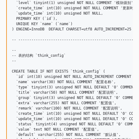
  `level` tinyint(1) unsigned NOT NULL COMMENT '模块级别',

  `create_time` int(10) unsigned NOT NULL COMMENT '更新时间'
  `update_time` int(10) unsigned NOT NULL,

  PRIMARY KEY (`id`),

  UNIQUE KEY `name` (`name`)

) ENGINE=InnoDB  DEFAULT CHARSET=utf8 AUTO_INCREMENT=25 ;

-- --------------------------------------------------------
--

-- 表的结构 `think_config`

--

CREATE TABLE IF NOT EXISTS `think_config` (

  `id` int(10) unsigned NOT NULL AUTO_INCREMENT COMMENT '配
  `name` varchar(30) NOT NULL COMMENT '配置名称',

  `type` tinyint(3) unsigned NOT NULL DEFAULT '0' COMMEN
  `title` varchar(50) NOT NULL COMMENT '配置说明',

  `group` tinyint(3) unsigned NOT NULL DEFAULT '0' COMME
  `extra` varchar(255) NOT NULL COMMENT '配置值',

  `remark` varchar(100) NOT NULL COMMENT '配置说明',

  `create_time` int(10) unsigned NOT NULL DEFAULT '0' COM
  `update_time` int(10) unsigned NOT NULL DEFAULT '0' COM
  `status` tinyint(4) unsigned NOT NULL DEFAULT '0' COMMEN
  `value` text NOT NULL COMMENT '配置值',

  `default` varchar(255) NOT NULL COMMENT '默认值',
