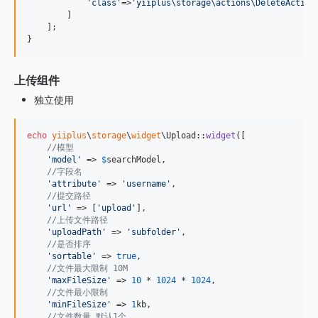
'
class
'
=>
'
yiiplus\storage\actions\DeleteAction
        ]

    ];

}
上传组件
独立使用
echo
yiiplus
\
storage
\
widget
\Upload::
widget
([

//模型
'
model
'
 => 
$
searchModel
,

//字段名
'
attribute
'
 => 
'
username
'
,

//提交路径
'
url
'
 => [
'
upload
'
],

//上传文件路径
'
uploadPath
'
 => 
'
subfolder
'
,

//是否排序
'
sortable
'
 => 
true
,

//文件最大限制 10M
'
maxFileSize
'
 => 
10
 * 
1024
 * 
1024
,

//文件最小限制
'
minFileSize
'
 => 
1
kb,

//文件数量 默认1个