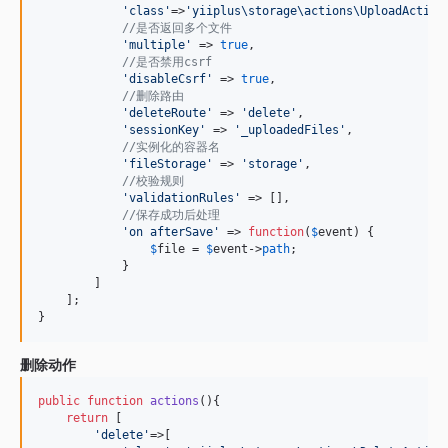
'
class
'
=>
'
yiiplus\storage\actions\UploadAction
//是否返回多个文件
'
multiple
'
 => 
true
,

//是否禁用csrf
'
disableCsrf
'
 => 
true
,

//删除路由
'
deleteRoute
'
 => 
'
delete
'
,

'
sessionKey
'
 => 
'
_uploadedFiles
'
,

//实例化的容器名
'
fileStorage
'
 => 
'
storage
'
,

//校验规则
'
validationRules
'
 => [],

//保存成功后处理
'
on afterSave
'
 => 
function
(
$
event
) {

$
file
 = 
$
event
->
path
;

            }

        ]

    ];

}
删除动作
public
function
actions
(){

return
 [

'
delete
'
=>[
