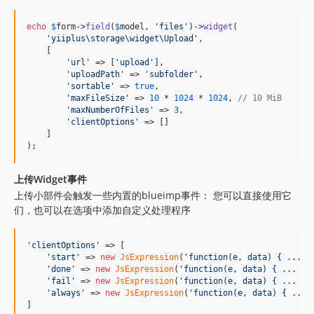
echo
$
form
->
field
(
$
model
, 
'
files
'
)->
widget
(

'
yiiplus\storage\widget\Upload
'
,

    [

'
url
'
 => [
'
upload
'
],

'
uploadPath
'
 => 
'
subfolder
'
,

'
sortable
'
 => 
true
,

'
maxFileSize
'
 => 
10
 * 
1024
 * 
1024
, 
// 10 MiB
'
maxNumberOfFiles
'
 => 
3
,

'
clientOptions
'
 => []

    ]

);
上传Widget事件
上传小部件会触发一些内置的blueimp事件： 您可以直接使用它
们，也可以在选项中添加自定义处理程序
'
clientOptions
'
 => [

'
start
'
 => 
new
JsExpression
(
'
function(e, data) { ... d
'
done
'
 => 
new
JsExpression
(
'
function(e, data) { ... do
'
fail
'
 => 
new
JsExpression
(
'
function(e, data) { ... do
'
always
'
 => 
new
JsExpression
(
'
function(e, data) { ... 
]