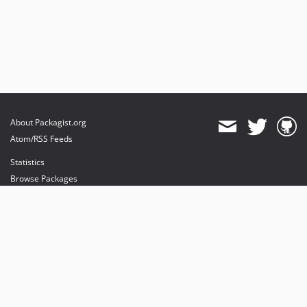
About Packagist.org
Atom/RSS Feeds
Statistics
Browse Packages
API
Mirrors
Status
Dashboard
provides maintenance and hosting