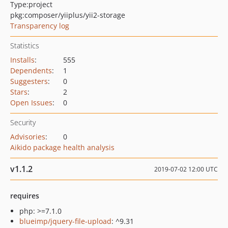
Type:
project
pkg:composer/yiiplus/yii2-storage
Transparency log
Statistics
Installs
:
555
Dependents
:
1
Suggesters
:
0
Stars
:
2
Open Issues
:
0
Security
Advisories
:
0
Aikido package health analysis
v1.1.2
2019-07-02 12:00 UTC
requires
php: >=7.1.0
blueimp/jquery-file-upload
: ^9.31