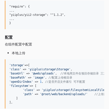
"require": {

...

"yiiplus/yii2-storage": "^1.1.2",

...

配置
在组件配置中配置
本地上传
'
storage
'
'
class
'
 => 
'
yiiplus\storage\Storage
'
'
baseUrl
'
 => 
'
@web/uploads
'
,  
//本地用文件在项目存储目录 三方
'
basePath
'
 => 
'
image
'
, 
//配置上传根目录
'
openDirIndex
'
 => 
1
, 
//是否开启文件索引 可不配置
'
filesystem
'
=> [

'
class
'
 => 
'
yiiplus\storage\filesystem\LocalFilesy
'
path
'
 => 
'
@root/web/backend/uploads/
'
//上传路
    ]

],