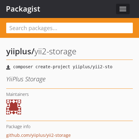
Packagist
Toggle
navigat
yiiplus
/
yii2-storage
YiiPlus Storage
Maintainers
Package info
github.com/yiiplus/yii2-storage