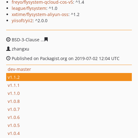
freyo/flysystem-qcloud-cos-v5
: ^1.4
league/flysystem
: ^1.0
xxtime/flysystem-aliyun-oss
: ^1.2
yiisoft/yii2
: ^2.0.0
BSD-3-Clause
5eefc9d660290f13361bef3e110ccf383a398
zhangxu
Published on Packagist.org on 2019-07-02 12:04 UTC
dev-master
v1.1.2
v1.1.1
v1.1.0
v1.0.8
v1.0.7
v1.0.6
v1.0.5
v1.0.4