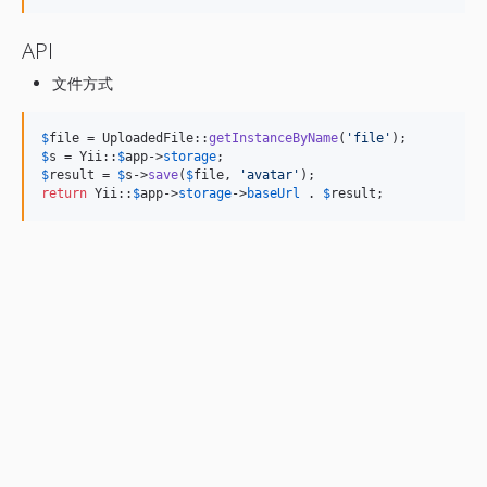
API
文件方式
$
file
 = UploadedFile::
getInstanceByName
(
'
file
'
$
s
 = Yii::
$
app
->
storage
$
result
 = 
$
s
->
save
(
$
file
, 
'
avatar
'
return
 Yii::
$
app
->
storage
->
baseUrl
 . 
$
result
;