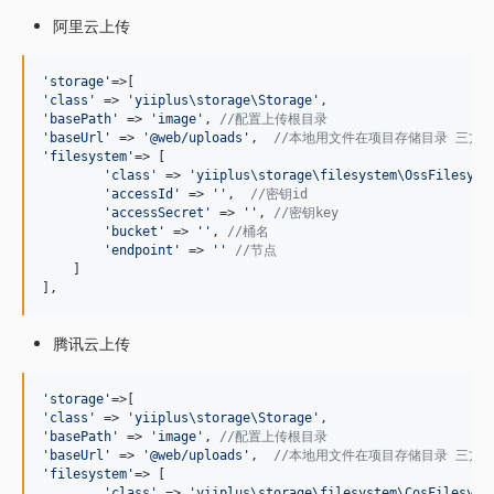
阿里云上传
'
storage
'
'
class
'
 => 
'
yiiplus\storage\Storage
'
'
basePath
'
 => 
'
image
'
, 
//配置上传根目录
'
baseUrl
'
 => 
'
@web/uploads
'
,  
//本地用文件在项目存储目录 三方
'
filesystem
'
=> [

'
class
'
 => 
'
yiiplus\storage\filesystem\OssFilesyst
'
accessId
'
 => 
''
,  
//密钥id
'
accessSecret
'
 => 
''
, 
//密钥key
'
bucket
'
 => 
''
, 
//桶名
'
endpoint
'
 => 
''
//节点
    ]

],
腾讯云上传
'
storage
'
'
class
'
 => 
'
yiiplus\storage\Storage
'
'
basePath
'
 => 
'
image
'
, 
//配置上传根目录
'
baseUrl
'
 => 
'
@web/uploads
'
,  
//本地用文件在项目存储目录 三方
'
filesystem
'
=> [

'
class
'
 => 
'
yiiplus\storage\filesystem\CosFilesyst