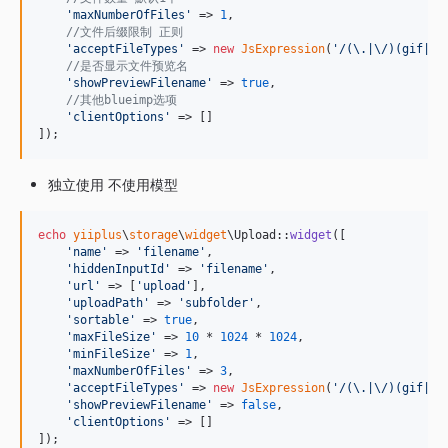
'
maxNumberOfFiles
'
 => 
1
,

//文件后缀限制 正则
'
acceptFileTypes
'
 => 
new
JsExpression
(
'
/(\.|\/)(gif|jp
//是否显示文件预览名
'
showPreviewFilename
'
 => 
true
,

//其他blueimp选项
'
clientOptions
'
 => []

]);
独立使用 不使用模型
echo
yiiplus
\
storage
\
widget
\Upload::
widget
([

'
name
'
 => 
'
filename
'
,

'
hiddenInputId
'
 => 
'
filename
'
,

'
url
'
 => [
'
upload
'
],

'
uploadPath
'
 => 
'
subfolder
'
,

'
sortable
'
 => 
true
,

'
maxFileSize
'
 => 
10
 * 
1024
 * 
1024
,

'
minFileSize
'
 => 
1
,

'
maxNumberOfFiles
'
 => 
3
,

'
acceptFileTypes
'
 => 
new
JsExpression
(
'
/(\.|\/)(gif|jp
'
showPreviewFilename
'
 => 
false
,

'
clientOptions
'
 => []

]);