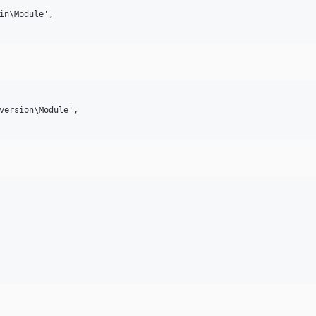
in\Module',

version\Module',
