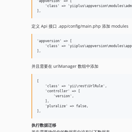
'appversion' => [

    'class' => 'yiiplus\appversion\modules\adm
定义 Api 接口 .app/config/main.php 添加 modules
'appversion' => [

    'class' => 'yiiplus\appversion\modules\app
并且需要在 urlManager 数组中添加
[

    'class' => 'yii\rest\UrlRule',

    'controller' => [

        'version',

    ],

    'pluralize' => false,

执行数据迁移
首先需要确保你的数据库中没有以下数据表