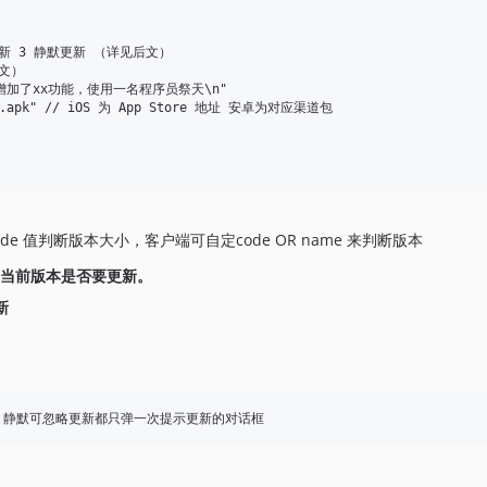
制更新 3 静默更新 （详见后文）

文）

n 3.增加了xx功能，使用一名程序员祭天\n"

cial.apk" // iOS 为 App Store 地址 安卓为对应渠道包

 值判断版本大小，客户端可自定code OR name 来判断版本
比对当前版本是否要更新。
新