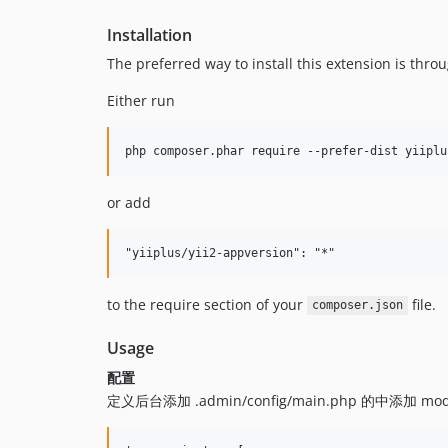
Installation
The preferred way to install this extension is thro
Either run
or add
to the require section of your
file.
composer.json
Usage
配置
定义后台添加 .admin/config/main.php 的中添加 mod