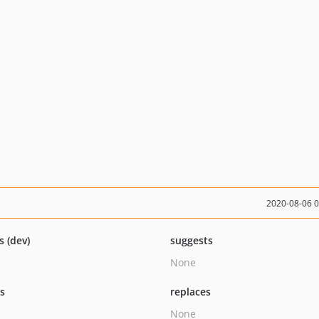
2020-08-06 
s (dev)
suggests
None
ts
replaces
None