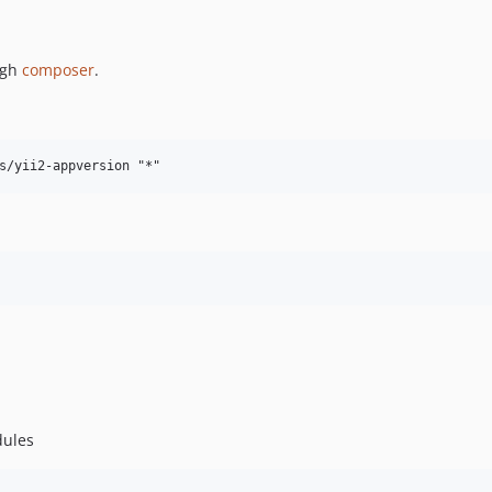
ugh
composer
.
ules