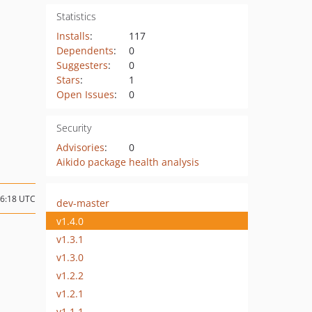
Statistics
Installs
:
117
Dependents
:
0
Suggesters
:
0
Stars
:
1
Open Issues
:
0
Security
Advisories
:
0
Aikido package health analysis
06:18 UTC
dev-master
v1.4.0
v1.3.1
v1.3.0
v1.2.2
v1.2.1
v1.1.1