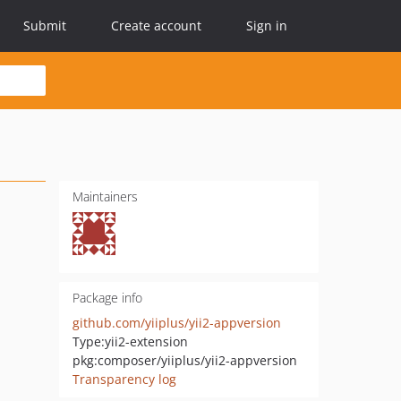
Submit
Create account
Sign in
Maintainers
Package info
github.com/yiiplus/yii2-appversion
Type:
yii2-extension
pkg:composer/yiiplus/yii2-appversion
Transparency log