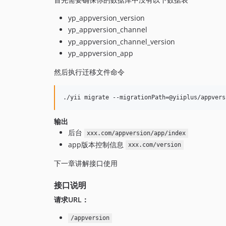
yp_appversion_version
yp_appversion_channel
yp_appversion_channel_version
yp_appversion_app
然后执行迁移文件命令
./yii migrate --migrationPath=@yiiplus/appvers
输出
后台
xxx.com/appversion/app/index
app版本控制信息
xxx.com/version
下一章讲解接口使用
接口说明
请求URL：
/appversion