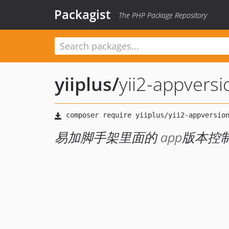
Packagist
The PHP Package Repository
yiiplus
/
yii2-appversi
易加脚手架里面的 app版本控