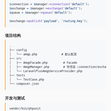
$
connection
 = 
$
manager
->
connection
(
'
default
'
$
exchange
 = 
$
manager
->
exchange
(
'
default
'
$
queue
 = 
$
manager
->
queue
(
'
default
'
);

$
exchange
->
publish
(
'
payload
'
, 
'
routing.key
'
);
项目结构
.

├── config

│   └── amqp.php              # 默认配置

├── src

│   ├── AmqpFacade.php         # Facade

│   ├── AmqpManager.php        # 管理器（connection/exchange
│   └── LaravelPlusAmqpServiceProvider.php

├── tests

│   └── TestCase.php

开发与测试
vendor/bin/phpunit