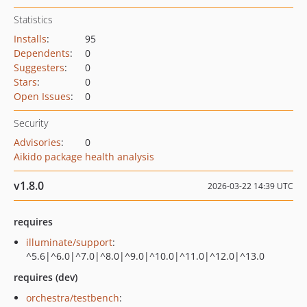
Statistics
Installs
:
95
Dependents
:
0
Suggesters
:
0
Stars
:
0
Open Issues
:
0
Security
Advisories
:
0
Aikido package health analysis
v1.8.0
2026-03-22 14:39 UTC
requires
illuminate/support
:
^5.6|^6.0|^7.0|^8.0|^9.0|^10.0|^11.0|^12.0|^13.0
requires (dev)
orchestra/testbench
: