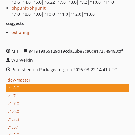
^3.6|^4.0|^5.0|^6.22|^7.0|^8.0|^9.2|^10.0|^11.0
phpunit/phpunit
:
^7.0|^8.0|^9.0|^10.0|^11.0|^12.0|^13.0
suggests
ext-amqp
MIT
841919a65a29b19cda23b88ca0ce172749483cff
Wu Weixin
Published on Packagist.org on 2026-03-22 14:41 UTC
dev-master
v1.8.0
v1.7.1
v1.7.0
v1.6.0
v1.5.3
v1.5.1
v1.5.0