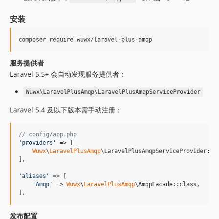
安装
composer require wuwx/laravel-plus-amqp
服务提供者
Laravel 5.5+ 会自动发现服务提供者：
Wuwx\LaravelPlusAmqp\LaravelPlusAmqpServiceProvider
Laravel 5.4 及以下版本需手动注册：
// config/app.php
'
providers
'
 => [

Wuwx
\
LaravelPlusAmqp
\LaravelPlusAmqpServiceProvider::cl
],

'
aliases
'
 => [

'
Amqp
'
 => 
Wuwx
\
LaravelPlusAmqp
\AmqpFacade::class,

],
发布配置