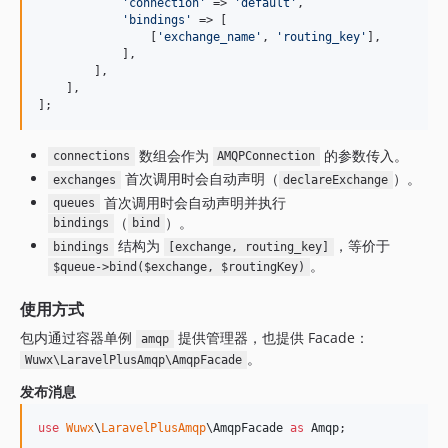
'
connection
'
 => 
'
default
'
,

'
bindings
'
 => [

                [
'
exchange_name
'
, 
'
routing_key
'
],

            ],

        ],

    ],

];
数组会作为
的参数传入。
connections
AMQPConnection
首次调用时会自动声明（
）。
exchanges
declareExchange
首次调用时会自动声明并执行
queues
（
）。
bindings
bind
结构为
，等价于
bindings
[exchange, routing_key]
。
$queue->bind($exchange, $routingKey)
使用方式
包内通过容器单例
提供管理器，也提供 Facade：
amqp
。
Wuwx\LaravelPlusAmqp\AmqpFacade
发布消息
use
Wuwx
\
LaravelPlusAmqp
\
AmqpFacade
as
Amqp
;
