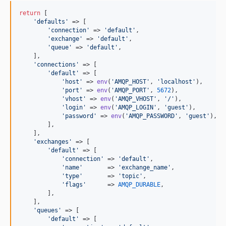
return
 [

'
defaults
'
 => [

'
connection
'
 => 
'
default
'
,

'
exchange
'
 => 
'
default
'
,

'
queue
'
 => 
'
default
'
,

    ],

'
connections
'
 => [

'
default
'
 => [

'
host
'
 => 
env
(
'
AMQP_HOST
'
, 
'
localhost
'
),

'
port
'
 => 
env
(
'
AMQP_PORT
'
, 
5672
),

'
vhost
'
 => 
env
(
'
AMQP_VHOST
'
, 
'
/
'
),

'
login
'
 => 
env
(
'
AMQP_LOGIN
'
, 
'
guest
'
),

'
password
'
 => 
env
(
'
AMQP_PASSWORD
'
, 
'
guest
'
),

        ],

    ],

'
exchanges
'
 => [

'
default
'
 => [

'
connection
'
 => 
'
default
'
,

'
name
'
       => 
'
exchange_name
'
,

'
type
'
       => 
'
topic
'
,

'
flags
'
      => 
AMQP_DURABLE
,

        ],

    ],

'
queues
'
 => [

'
default
'
 => [
