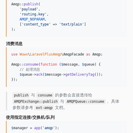
Amqp::
publish
(

'
payload
'
,

'
routing.key
'
,

AMQP_NOPARAM
,

    [
'
content_type
'
 => 
'
text/plain
'
]

);
消费消息
use
Wuwx
\
LaravelPlusAmqp
\
AmqpFacade
as
Amqp
;

Amqp::
consume
(
function
 (
$
message
, 
$
queue
) {

// 处理消息
$
queue
->
ack
(
$
message
->
getDeliveryTag
());

});
与
的参数会直接透传给
publish
consume
与
， 具体
AMQPExchange::publish
AMQPQueue::consume
参数请参考
文档。
ext-amqp
使用指定连接/交换机/队列
$
manager
 = 
app
(
'
amqp
'
);
