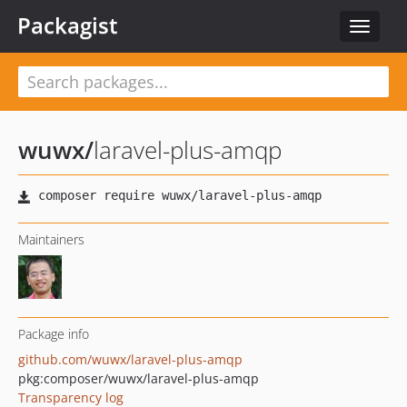
Packagist
Toggle
navigat
wuwx
/
laravel-plus-amqp
Maintainers
Package info
github.com/wuwx/laravel-plus-amqp
pkg:composer/wuwx/laravel-plus-amqp
Transparency log