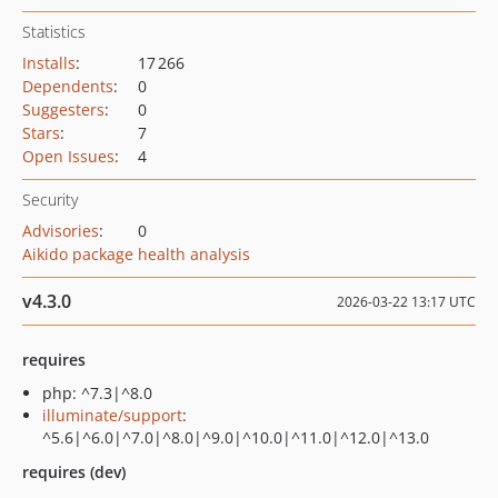
Statistics
Installs
:
17 266
Dependents
:
0
Suggesters
:
0
Stars
:
7
Open Issues
:
4
Security
Advisories
:
0
Aikido package health analysis
v4.3.0
2026-03-22 13:17 UTC
requires
php: ^7.3|^8.0
illuminate/support
:
^5.6|^6.0|^7.0|^8.0|^9.0|^10.0|^11.0|^12.0|^13.0
requires (dev)