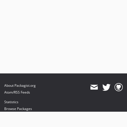
About Packagist.org
Atom/RSS Feeds
Statistics
Browse Packages
API
Mirrors