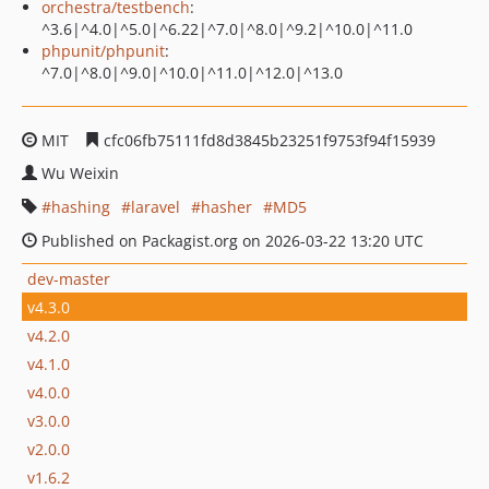
orchestra/testbench
:
^3.6|^4.0|^5.0|^6.22|^7.0|^8.0|^9.2|^10.0|^11.0
phpunit/phpunit
:
^7.0|^8.0|^9.0|^10.0|^11.0|^12.0|^13.0
MIT
cfc06fb75111fd8d3845b23251f9753f94f15939
Wu Weixin
hashing
laravel
hasher
MD5
Published on Packagist.org on 2026-03-22 13:20 UTC
dev-master
v4.3.0
v4.2.0
v4.1.0
v4.0.0
v3.0.0
v2.0.0
v1.6.2