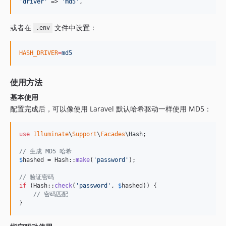
'
driver
'
 => 
'
md5
'
,
或者在
文件中设置：
.env
HASH_DRIVER
=
md5
使用方法
基本使用
配置完成后，可以像使用 Laravel 默认哈希驱动一样使用 MD5：
use
Illuminate
\
Support
\
Facades
\
Hash
;

// 生成 MD5 哈希
$
hashed
 = Hash::
make
(
'
password
'
);

// 验证密码
if
 (Hash::
check
(
'
password
'
, 
$
hashed
)) {

// 密码匹配
}