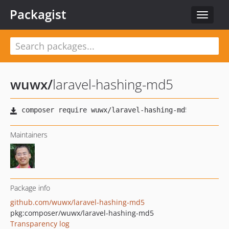
Packagist
Toggle
navigat
wuwx
/
laravel-hashing-md5
Maintainers
Package info
github.com/wuwx/laravel-hashing-md5
pkg:composer/wuwx/laravel-hashing-md5
Transparency log