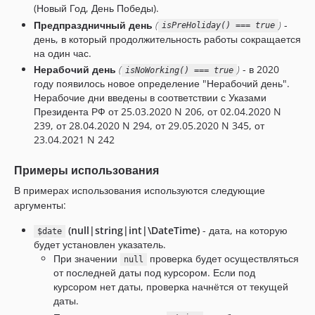
(Новый Год, День Победы).
Предпраздничный день
(
)
-
isPreHoliday() === true
день, в который продолжительность работы сокращается
на один час.
Нерабочий день
(
)
- в 2020
isNoWorking() === true
году появилось новое определение "Нерабочий день".
Нерабочие дни введены в соответствии с Указами
Президента РФ от 25.03.2020 N 206, от 02.04.2020 N
239, от 28.04.2020 N 294, от 29.05.2020 N 345, от
23.04.2021 N 242
Примеры использования
В примерах использования используются следующие
аргументы:
(null|string|int|\DateTime)
- дата, на которую
$date
будет установлен указатель.
При значении
проверка будет осуществляться
null
от последней даты под курсором. Если под
курсором нет даты, проверка начнётся от текущей
даты.