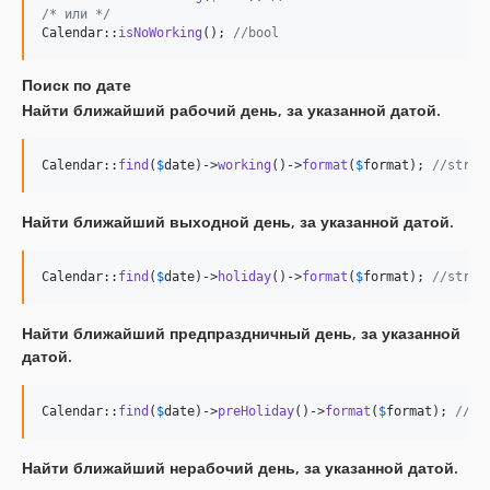
/* или */
Calendar::
isNoWorking
(); 
//bool
Поиск по дате
Найти ближайший рабочий день, за указанной датой.
Calendar::
find
(
$
date
)->
working
()->
format
(
$
format
); 
//strin
Найти ближайший выходной день, за указанной датой.
Calendar::
find
(
$
date
)->
holiday
()->
format
(
$
format
); 
//strin
Найти ближайший предпраздничный день, за указанной
датой.
Calendar::
find
(
$
date
)->
preHoliday
()->
format
(
$
format
); 
//st
Найти ближайший нерабочий день, за указанной датой.