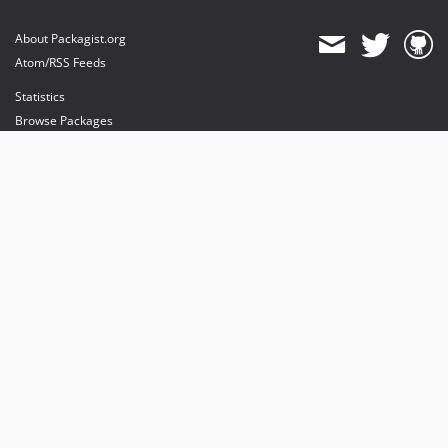
About Packagist.org
Atom/RSS Feeds
Statistics
Browse Packages
API
Mirrors
Status
Dashboard
provides maintenance and hosting
provides bandwidth and CDN
provides malware detection
Sponsor Packagist & Composer