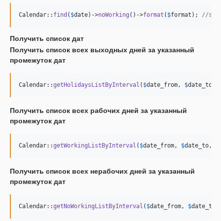
Calendar::
find
(
$
date
)->
noWorking
()->
format
(
$
format
); 
//str
Получить список дат
Получить список всех выходных дней за указанный
промежуток дат
Calendar::
getHolidaysListByInterval
(
$
date_from
, 
$
date_to
, 
Получить список всех рабочих дней за указанный
промежуток дат
Calendar::
getWorkingListByInterval
(
$
date_from
, 
$
date_to
, 
$
Получить список всех нерабочих дней за указанный
промежуток дат
Calendar::
getNoWorkingListByInterval
(
$
date_from
, 
$
date_to
,