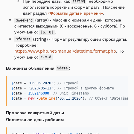
При передаче даты, как
, необходимо
string
использовать корректный формат даты. Пояснение
даёт раздел
«Форматы даты и времени»
.
(array)
- Массив с номерами дней, которые
$weekend
считаются выходными (0 - воскресенье, 6 - суббота). По
умолчанию:
.
[6, 0]
(string)
- Формат результирующей строки даты.
$format
Подробнее:
https://www.php.net/manual/datetime.format.php
. По
умолчанию:
Y-m-d
Варианты объявления
:
$date
$
date
 = 
'
06.05.2020
'
; 
// Строкой
$
date
 = 
'
2020-05-13
'
; 
// Строкой в другом формате
$
date
 = 
1582146000
; 
// Unix Timestamp 
$
date
 = 
new
 \
DateTime
(
'
05.11.2020
'
); 
// Объект \DateTime
Проверка конкретной даты
Является ли день рабочим