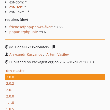
ext-dom: *
ext-json
: *
ext-libxml: *
requires (dev)
friendsofphp/php-cs-fixer
: ^3.68
phpunit/phpunit
: ^9.6
(MIT or GPL-3.0-or-later)
e004f8832733b1a0b7290b5761c6
Aleksandr Kasyanov
Artem Vasilev
Published on Packagist.org on 2025-01-24 21:03 UTC
dev-master
3.0.0
2.0.2
2.0.1
2.0.0
1.1.0
1.0.5