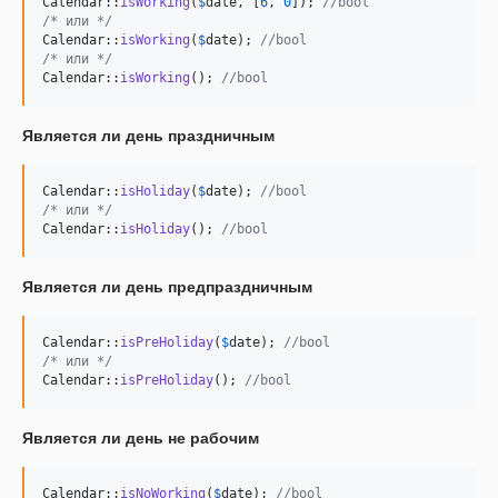
Calendar::
isWorking
(
$
date
, [
6
, 
0
]); 
//bool
/* или */
Calendar::
isWorking
(
$
date
); 
//bool
/* или */
Calendar::
isWorking
(); 
//bool
Является ли день праздничным
Calendar::
isHoliday
(
$
date
); 
//bool
/* или */
Calendar::
isHoliday
(); 
//bool
Является ли день предпраздничным
Calendar::
isPreHoliday
(
$
date
); 
//bool
/* или */
Calendar::
isPreHoliday
(); 
//bool
Является ли день не рабочим
Calendar::
isNoWorking
(
$
date
); 
//bool