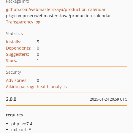
Package info
github.com/webmasterskaya/production-calendar
pkg:composer/webmasterskaya/production-calendar
Transparency log
Statistics
Installs
:
5
Dependents
:
0
Suggesters
:
0
Stars
:
1
Security
Advisories
:
0
Aikido package health analysis
3.0.0
2025-01-24 20:59 UTC
requires
php: >=7.4
ext-curl: *