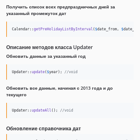
Получить список всех предпраздничных дней за
указанный промежуток дат
Calendar::
getPreHolidayListByInterval
(
$
date_from
, 
$
date_to
Описание методов класса Updater
Обновить данные за указанный год
Updater::
update
(
$
year
); 
//void
Обновить все данные, начиная с 2013 года и до
текущего
Updater::
updateAll
(); 
//void
Обновление справочника дат