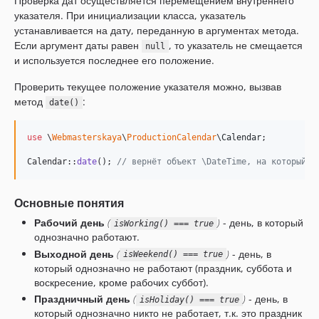
Проверка дат осуществляется перемещением внутреннего
указателя. При инициализации класса, указатель
устанавливается на дату, переданную в аргументах метода.
Если аргумент даты равен
, то указатель не смещается
null
и используется последнее его положение.
Проверить текущее положение указателя можно, вызвав
метод
:
date()
use
 \
Webmasterskaya
\
ProductionCalendar
\
Calendar
;

Calendar::
date
(); 
// вернёт объект \DateTime, на который у
Основные понятия
Рабочий день
(
)
- день, в который
isWorking() === true
однозначно работают.
Выходной день
(
)
- день, в
isWeekend() === true
который однозначно не работают (праздник, суббота и
воскресение, кроме рабочих суббот).
Праздничный день
(
)
- день, в
isHoliday() === true
который однозначно никто не работает, т.к. это праздник