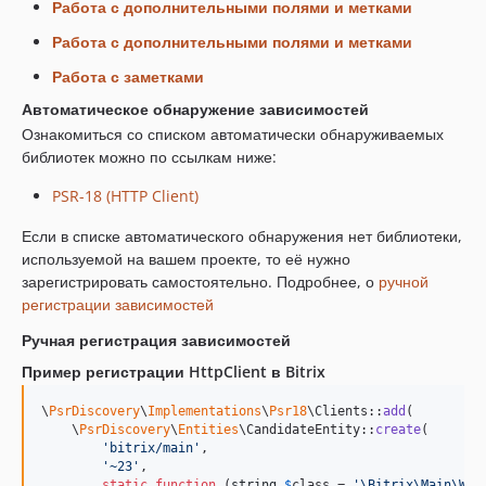
Работа с дополнительными полями и метками
Работа с дополнительными полями и метками
Работа с заметками
Автоматическое обнаружение зависимостей
Ознакомиться со списком автоматически обнаруживаемых
библиотек можно по ссылкам ниже:
PSR-18 (HTTP Client)
Если в списке автоматического обнаружения нет библиотеки,
используемой на вашем проекте, то её нужно
зарегистрировать самостоятельно. Подробнее, о
ручной
регистрации зависимостей
Ручная регистрация зависимостей
Пример регистрации HttpClient в Bitrix
\
PsrDiscovery
\
Implementations
\
Psr18
\Clients::
add
(

    \
PsrDiscovery
\
Entities
\CandidateEntity::
create
(

'
bitrix/main
'
,

'
~23
'
,

static
function
 (
string
$
class
 = 
'
\Bitrix\Main\Web