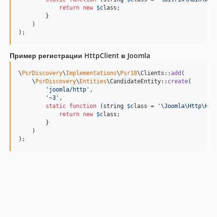
return
new
$
class
;

        }

    )

);
Пример регистрации HttpClient в Joomla
\
PsrDiscovery
\
Implementations
\
Psr18
\Clients::
add
(

    \
PsrDiscovery
\
Entities
\CandidateEntity::
create
(

'
joomla/http
'
,

'
~3
'
,

static
function
 (
string
$
class
 = 
'
\Joomla\Http\Htt
return
new
$
class
;

        }

    )

);