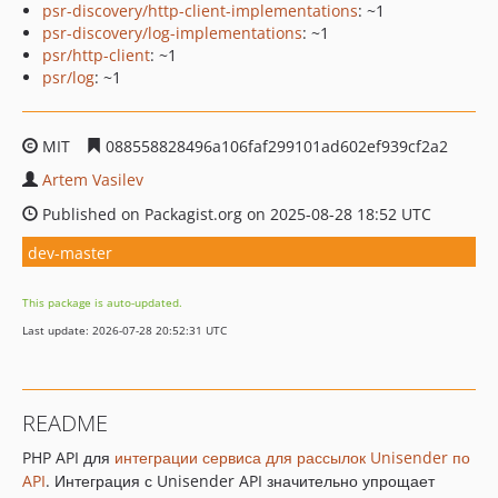
psr-discovery/http-client-implementations
: ~1
psr-discovery/log-implementations
: ~1
psr/http-client
: ~1
psr/log
: ~1
MIT
088558828496a106faf299101ad602ef939cf2a2
Artem Vasilev
Published on Packagist.org on 2025-08-28 18:52 UTC
dev-master
This package is auto-updated.
Last update: 2026-07-28 20:52:31 UTC
README
PHP API для
интеграции сервиса для рассылок Unisender по
API
. Интеграция с Unisender API значительно упрощает