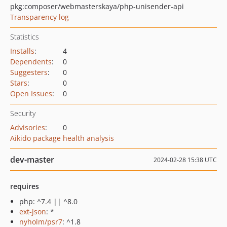
pkg:composer/webmasterskaya/php-unisender-api
Transparency log
Statistics
Installs
:
4
Dependents
:
0
Suggesters
:
0
Stars
:
0
Open Issues
:
0
Security
Advisories
:
0
Aikido package health analysis
dev-master
2024-02-28 15:38 UTC
requires
php: ^7.4 || ^8.0
ext-json
: *
nyholm/psr7
: ^1.8