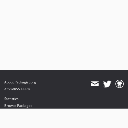
About Packagist.org
Atom/RSS Feeds
Statistics
Browse Packages
API
Mirrors