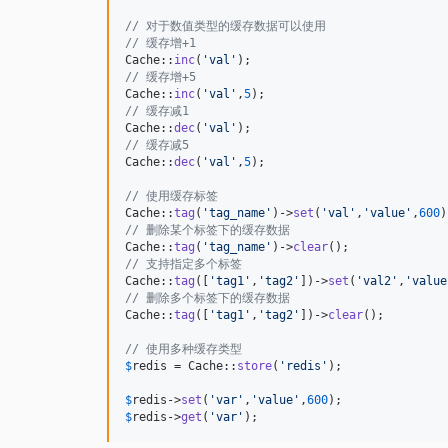
// 对于数值类型的缓存数据可以使用
// 缓存增+1
Cache::
inc
(
'
val
'
// 缓存增+5
Cache::
inc
(
'
val
'
,
5
// 缓存减1
Cache::
dec
(
'
val
'
// 缓存减5
Cache::
dec
(
'
val
'
,
5
);

// 使用缓存标签
Cache::
tag
(
'
tag_name
'
)->
set
(
'
val
'
,
'
value
'
,
600
// 删除某个标签下的缓存数据
Cache::
tag
(
'
tag_name
'
)->
clear
// 支持指定多个标签
Cache::
tag
([
'
tag1
'
,
'
tag2
'
])->
set
(
'
val2
'
,
'
value
// 删除多个标签下的缓存数据
Cache::
tag
([
'
tag1
'
,
'
tag2
'
])->
clear
();

// 使用多种缓存类型
$
redis
 = Cache::
store
(
'
redis
'
);

$
redis
->
set
(
'
var
'
,
'
value
'
,
600
$
redis
->
get
(
'
var
'
);