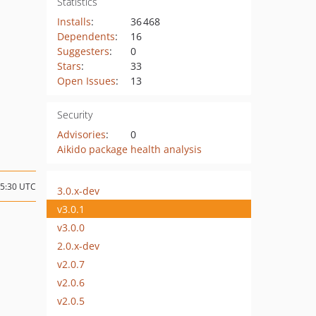
Statistics
Installs
:
36 468
Dependents
:
16
Suggesters
:
0
Stars
:
33
Open Issues
:
13
Security
Advisories
:
0
Aikido package health analysis
05:30 UTC
3.0.x-dev
v3.0.1
v3.0.0
2.0.x-dev
v2.0.7
v2.0.6
v2.0.5