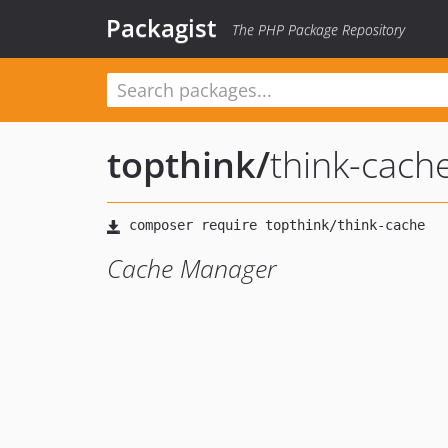
Packagist
The PHP Package Repository
topthink
/
think-cach
Cache Manager