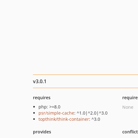
v3.0.1
requires
require
php: >=8.0
None
psr/simple-cache
: ^1.0|^2.0|^3.0
topthink/think-container
: ^3.0
provides
conflic