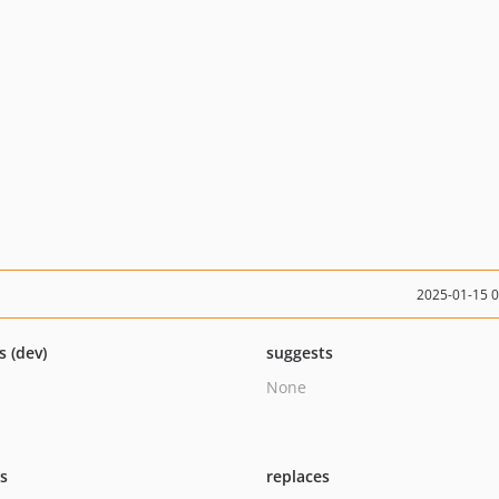
2025-01-15 
s (dev)
suggests
None
ts
replaces