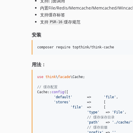
支持门面调用
内置File/Redis/Memcache/Memcached/Wincac
支持缓存标签
支持
缓存规范
PSR-16
安装
用法：
use
think
\
facade
\
Cache
;

// 缓存配置
Cache::
config
([

'
default
'
	=>	
'
file
'
,

'
stores
'
	=>	[

'
file
'
	=>	[

'
type
'
   => 
'
File
'
,

// 缓存保存目录
'
path
'
   => 
'
./cache/
'
// 缓存前缀
'
prefix
'
 => 
''
,
