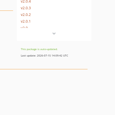
v2.0.4
v2.0.3
v2.0.2
v2.0.1
v2.0
v1.1
v1.0
dev-master
This package is auto-updated.
Last update: 2026-07-15 14:09:42 UTC