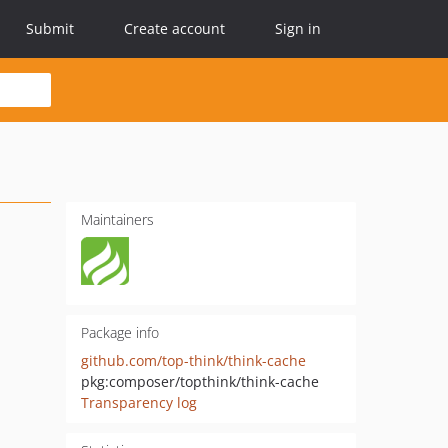
Submit
Create account
Sign in
Maintainers
Package info
github.com/top-think/think-cache
pkg:composer/topthink/think-cache
Transparency log