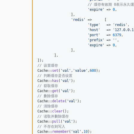
// 缓存有效期 0表示永久
'
expire
'
 => 
0
,

		],

'
redis
'
	=>	[

'
type
'
   => 
'
redis
'
,

'
host
'
   => 
'
127.0.0.1
'
port
'
   => 
6379
,

'
prefix
'
 => 
''
,

'
expire
'
 => 
0
,

		],

	],

// 设置缓存
Cache::
set
(
'
val
'
,
'
value
'
,
600
// 判断缓存是否设置
Cache::
has
(
'
val
'
// 获取缓存
Cache::
get
(
'
val
'
// 删除缓存
Cache::
delete
(
'
val
'
// 清除缓存
Cache::
clear
// 读取并删除缓存
Cache::
pull
(
'
val
'
// 不存在则写入
Cache::
remember
(
'
val
'
,
10
);
