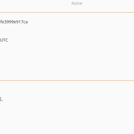
None
fe3999e917ca
 UTC
范。