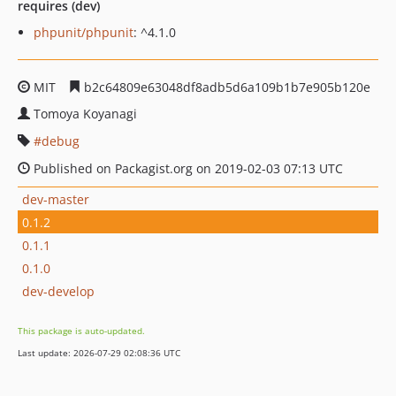
requires (dev)
phpunit/phpunit
: ^4.1.0
MIT
b2c64809e63048df8adb5d6a109b1b7e905b120e
Tomoya Koyanagi
debug
Published on Packagist.org on 2019-02-03 07:13 UTC
dev-master
0.1.2
0.1.1
0.1.0
dev-develop
This package is auto-updated.
Last update: 2026-07-29 02:08:36 UTC