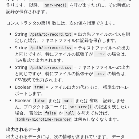
作ります。 以降、
を呼び出すたびに、その時点の
$mr->rec()
記録が保存されます。
コンストラクタの第1引数には、次の値を指定できます。
String
= 出力先ファイルのパスを指
/path/to/record.txt
定した場合、テキストファイルに記録を保存します。
String
= テキストファイルへの出力
/path/to/record.tsv
と同じですが、特にファイルの拡張子が
の場合は、
.tsv
TSV形式で出力されます。
String
= テキストファイルへの出力
/path/to/record.csv
と同じですが、特にファイルの拡張子が
の場合は、
.csv
CSV形式で出力されます。
Boolean
= ファイル出力の代わりに、 標準出力へレ
true
ポートします。
Boolean
または
または 省略 = 記録しませ
false
null
ん。プロダクト版コードに
の記述を残したい
$mr->rec()
場合、 普段は
か
を与えておけば、
false
null
は何もしなくなります。
tomk79/microtime-recorder
出力されるデータ
出力されるデータには、次の情報が含まれています。 データ