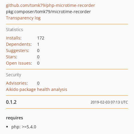
github.com/tomk79/php-microtime-recorder
pkg:composer/tomk79/microtime-recorder
Transparency log
Statistics
Installs
:
172
Dependents
:
1
Suggesters
:
0
Stars
:
0
Open Issues
:
0
Security
Advisories
:
0
Aikido package health analysis
0.1.2
2019-02-03 07:13 UTC
requires
php: >=5.4.0