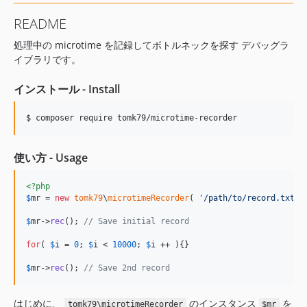
README
処理中の microtime を記録してボトルネックを探す デバッグラ
イブラリです。
インストール - Install
使い方 - Usage
<?php
$
mr
 = 
new
tomk79
\
microtimeRecorder
( 
'
/path/to/record.txt
'
 )
$
mr
->
rec
(); 
// Save initial record
for
( 
$
i
 = 
0
; 
$
i
 < 
10000
; 
$
i
 ++ ){}

$
mr
->
rec
(); 
// Save 2nd record
はじめに、
のインスタンス
を
tomk79\microtimeRecorder
$mr