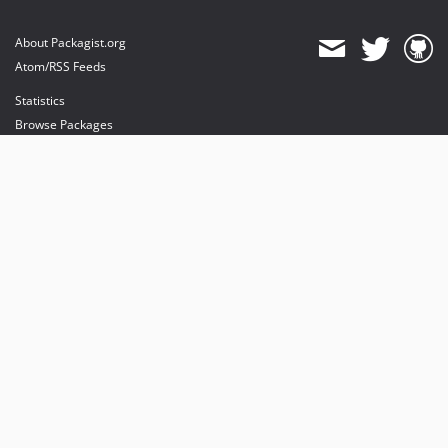
About Packagist.org
Atom/RSS Feeds
Statistics
Browse Packages
API
Mirrors
Status
Dashboard
provides maintenance and hosting
provides bandwidth and CDN
provides malware detection
Sponsor Packagist & Composer