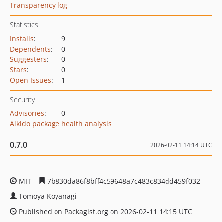
Transparency log
Statistics
Installs
:
9
Dependents
:
0
Suggesters
:
0
Stars
:
0
Open Issues
:
1
Security
Advisories
:
0
Aikido package health analysis
0.7.0
2026-02-11 14:14 UTC
MIT
7b830da86f8bff4c59648a7c483c834dd459f032
Tomoya Koyanagi
Published on Packagist.org on 2026-02-11 14:15 UTC