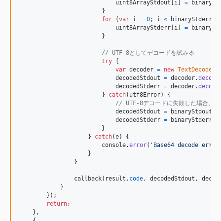
uint8ArrayStdout
[
i
]
=
binarySt
}
for
(
var
i
=
0
;
i
<
binaryStderr
.
l
uint8ArrayStderr
[
i
]
=
binarySt
}
// UTF-8としてデコードを試みる
try
{
var
decoder
=
new
TextDecoder
(
decodedStdout
=
decoder
.
decode
decodedStderr
=
decoder
.
decode
}
catch
(
utf8Error
)
{
// UTF-8デコードに失敗した場合
decodedStdout
=
binaryStdout
;
decodedStderr
=
binaryStderr
;
}
}
catch
(
e
)
{
console
.
error
(
'Base64 decode error
}
}
callback
(
result
.
code
,
decodedStdout
,
decod
}
}
)
;
return
;
}
,
{