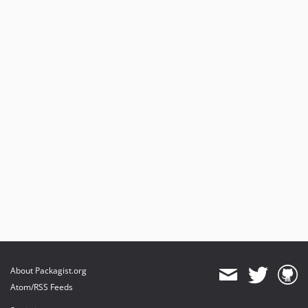
About Packagist.org
Atom/RSS Feeds