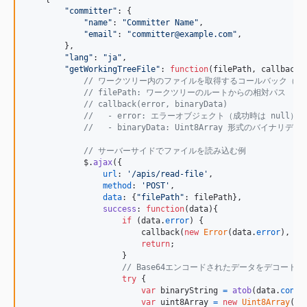
"committer"
: 
{
"name"
: 
"Committer Name"
,
"email"
: 
"committer@example.com"
,
}
,
"lang"
: 
"ja"
,
"getWorkingTreeFile"
: 
function
(
filePath
,
callback
)
// ワークツリー内のファイルを取得するコールバック（オ
// filePath: ワークツリーのルートからの相対パス
// callback(error, binaryData)
//   - error: エラーオブジェクト（成功時は null）
//   - binaryData: Uint8Array 形式のバイナリデー
// サーバーサイドでファイルを読み込む例
$
.
ajax
(
{
url
: 
'/apis/read-file'
,
method
: 
'POST'
,
data
: 
{
"filePath"
: 
filePath
}
,
success
: 
function
(
data
)
{
if
(
data
.
error
)
{
callback
(
new
Error
(
data
.
error
)
,
nu
return
;
}
// Base64エンコードされたデータをデコード
try
{
var
binaryString
=
atob
(
data
.
conte
var
uint8Array
=
new
Uint8Array
(
bi