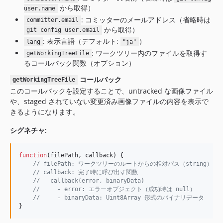
から取得）
user.name
: コミッターのメールアドレス（省略時は
committer.email
から取得）
git config user.email
: 表示言語（デフォルト:
）
lang
"ja"
: ワークツリー内のファイルを取得す
getWorkingTreeFile
るコールバック関数（オプション）
コールバック
getWorkingTreeFile
このコールバックを設定することで、untracked な画像ファイル
や、staged されていない変更済み画像ファイルの内容を表示で
きるようになります。
シグネチャ:
function
(
filePath
,
callback
)
{
// filePath: ワークツリーのルートからの相対パス（string）
// callback: 完了時に呼び出す関数
//   callback(error, binaryData)
//     - error: エラーオブジェクト（成功時は null）
//     - binaryData: Uint8Array 形式のバイナリデータ
}