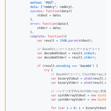
method
: 
'POST'
,
data
: 
{
"cmdAry"
: 
cmdAry
}
,
success
: 
function
(
data
)
{
stdout
=
data
;
}
,
error
: 
function
(
data
)
{
stderr
=
data
;
}
,
complete
: 
function
(
)
{
var
result
=
JSON
.
parse
(
stdout
)
;
// Base64エンコードされたデータをデコード
var
decodedStdout
=
result
.
stdout
;
var
decodedStderr
=
result
.
stderr
;
if
(
result
.
encoding
===
'base64'
)
{
try
{
// Base64デコードしてUint8Arrayに変換
var
binaryStdout
=
atob
(
result
.
std
var
binaryStderr
=
atob
(
result
.
std
// バイナリ文字列をUint8Arrayに変換
var
uint8ArrayStdout
=
new
Uint8Ar
var
uint8ArrayStderr
=
new
Uint8Ar
for
(
var
i
=
0
;
i
<
binaryStdout
.
l