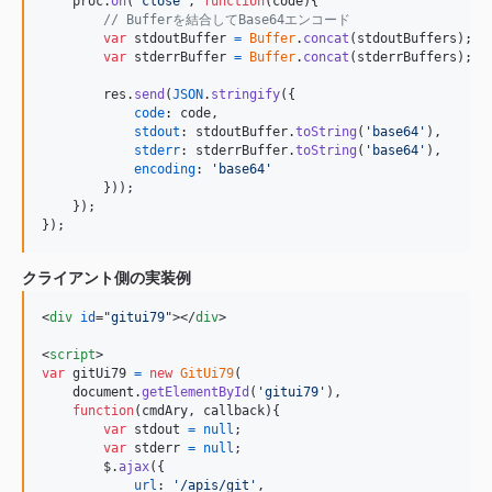
proc
.
on
(
'close'
,
function
(
code
)
{
// Bufferを結合してBase64エンコード
var
stdoutBuffer
=
Buffer
.
concat
(
stdoutBuffers
)
;
var
stderrBuffer
=
Buffer
.
concat
(
stderrBuffers
)
;
res
.
send
(
JSON
.
stringify
(
{
code
: 
code
,
stdout
: 
stdoutBuffer
.
toString
(
'base64'
)
,
stderr
: 
stderrBuffer
.
toString
(
'base64'
)
,
encoding
: 
'base64'
}
)
)
;
}
)
;
}
)
;
クライアント側の実装例
<
div
id
="
gitui79
"
>
</
div
>
<
script
>
var
gitUi79
=
new
GitUi79
(
document
.
getElementById
(
'gitui79'
)
,
function
(
cmdAry
,
callback
)
{
var
stdout
=
null
;
var
stderr
=
null
;
$
.
ajax
(
{
url
: 
'/apis/git'
,