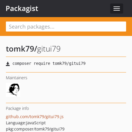
Packagist
Toggle
navigat
tomk79
/
gitui79
Maintainers
Package info
github.com/tomk79/gitui79.js
Language:
JavaScript
pkg:composer/tomk79/gitui79