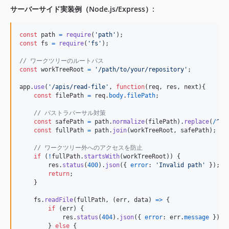
サーバーサイド実装例（Node.js/Express）:
const
path
=
require
(
'path'
)
;
const
fs
=
require
(
'fs'
)
;
// ワークツリーのルートパス
const
workTreeRoot
=
'/path/to/your/repository'
;
app
.
use
(
'/apis/read-file'
,
function
(
req
,
res
,
next
)
{
const
filePath
=
req
.
body
.
filePath
;
// パストラバーサル対策
const
safePath
=
path
.
normalize
(
filePath
)
.
replace
(
/
^
(
\
const
fullPath
=
path
.
join
(
workTreeRoot
,
safePath
)
;
// ワークツリー外へのアクセスを防止
if
(
!
fullPath
.
startsWith
(
workTreeRoot
)
)
{
res
.
status
(
400
)
.
json
(
{
error
: 
'Invalid path'
}
)
;
return
;
}
fs
.
readFile
(
fullPath
,
(
err
,
data
)
=>
{
if
(
err
)
{
res
.
status
(
404
)
.
json
(
{
error
: 
err
.
message
}
)
;
}
else
{