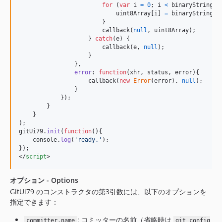
for
(
var
i
=
0
;
i
<
binaryString
.
l
uint8Array
[
i
]
=
binaryString
.
c
}
callback
(
null
,
uint8Array
)
;
}
catch
(
e
)
{
callback
(
e
,
null
)
;
}
}
,
error
: 
function
(
xhr
,
status
,
error
)
{
callback
(
new
Error
(
error
)
,
null
)
;
}
}
)
;
}
}
)
;
gitUi79
.
init
(
function
(
)
{
console
.
log
(
'ready.'
)
;
}
)
;
</
script
>
オプション - Options
GitUi79 のコンストラクタの第3引数には、以下のオプションを
指定できます：
: コミッターの名前（省略時は
committer.name
git config