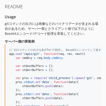
dev-dependabot/npm_and_yarn/axios-0.32.0
README
dev-develop
dev-main
Usage
gitコマンドの出力には画像などのバイナリデータが含まれる場
合があるため、サーバー側とクライアント側で以下のように
Base64エンコード/デコード処理を実装してください。
サーバー側の実装例
// Gitコマンドの出力をBufferで保持し、Base64エンコードして返す
app
.
use
(
'/apis/git'
,
function
(
req
,
res
,
next
)
{
var
cmdAry
=
req
.
body
.
cmdAry
;
var
stdoutBuffers
=
[
]
;
var
stderrBuffers
=
[
]
;
var
proc
=
require
(
'child_process'
)
.
spawn
(
'git'
,
cmdAr
proc
.
stdout
.
on
(
'data'
,
function
(
data
)
{
stdoutBuffers
.
push
(
data
)
;
}
)
;
proc
.
stderr
.
on
(
'data'
,
function
(
data
)
{
stderrBuffers
.
push
(
data
)
;
}
)
;