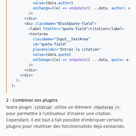
value
=
{
data
.
author
}
onChange
=
{
(
e
)
=>
onUpdate
(
{
 ...
data
,
author
: 
e
.
t
/>
</
div
>
<
div
className
=
"BlockQuote-field"
>
<
label
htmlFor
=
"quote-field"
>
Citation
</
label
>
<
textarea
className
=
"Input__TextArea"
id
=
"quote-field"
placeholder
=
"Entrez la citation"
value
=
{
data
.
quote
}
onChange
=
{
(
e
)
=>
onUpdate
(
{
 ...
data
,
quote
: 
e
.
ta
/>
</
div
>
</
div
>
)
;
}
;
2 - Combinez vos plugins
Notre plugin
utilise un élément
citation
<textarea />
pour permettre à l'utilisateur d'insérer une citation.
Cependant, il est tout à fait possible d'imbriquer certains
plugins pour réutiliser des fonctionnalités déjà existantes.