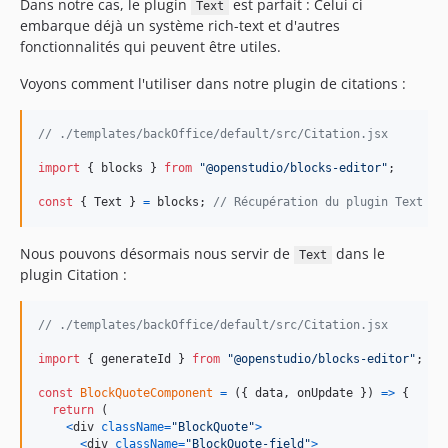
Dans notre cas, le plugin
est parfait : Celui ci
Text
embarque déjà un système rich-text et d'autres
fonctionnalités qui peuvent être utiles.
Voyons comment l'utiliser dans notre plugin de citations :
// ./templates/backOffice/default/src/Citation.jsx
import
{
blocks
}
from
"@openstudio/blocks-editor"
;
const
{
 Text 
}
=
blocks
;
// Récupération du plugin Text da
Nous pouvons désormais nous servir de
dans le
Text
plugin Citation :
// ./templates/backOffice/default/src/Citation.jsx
import
{
generateId
}
from
"@openstudio/blocks-editor"
;
const
BlockQuoteComponent
=
(
{
 data
,
 onUpdate 
}
)
=>
{
return
(
<
div
className
=
"BlockQuote"
>
<
div
className
=
"BlockQuote-field"
>