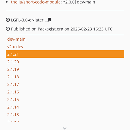
thelia/short-code-module
: ^2.0.0|dev-main
LGPL-3.0-or-later
6ae64a3c447cb63c051617ac60f52054f8
Published on Packagist.org on 2026-02-23 16:23 UTC
dev-main
v2.x-dev
2.1.21
2.1.20
2.1.19
2.1.18
2.1.17
2.1.16
2.1.15
2.1.14
2.1.13
2.1.12
2.1.11