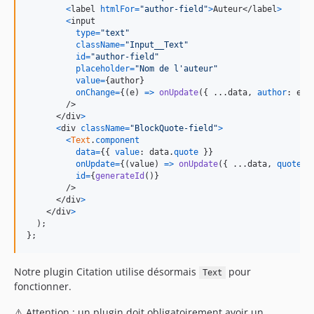
<
label
htmlFor
=
"author-field"
>
Auteur
</
label
>
<
input
type
=
"text"
className
=
"Input__Text"
id
=
"author-field"
placeholder
=
"Nom de l'auteur"
value
=
{
author
}
onChange
=
{
(
e
)
=>
onUpdate
(
{
 ...
data
,
author
: 
e
.
t
/>
</
div
>
<
div
className
=
"BlockQuote-field"
>
<
Text
.
component
data
=
{
{
value
: 
data
.
quote
}
}
onUpdate
=
{
(
value
)
=>
onUpdate
(
{
 ...
data
,
quote
: 
id
=
{
generateId
(
)
}
/>
</
div
>
</
div
>
)
;
}
;
Notre plugin Citation utilise désormais
pour
Text
fonctionner.
⚠️ Attention : un plugin doit obligatoirement avoir un