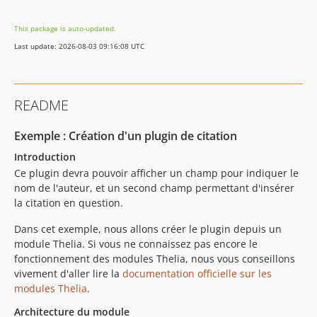
2.1.10
This package is auto-updated.
2.1.9
Last update: 2026-08-03 09:16:08 UTC
2.1.8
2.1.7
2.1.6
README
2.1.5
2.1.4
Exemple : Création d'un plugin de citation
2.1.3
Introduction
2.1.2
Ce plugin devra pouvoir afficher un champ pour indiquer le
2.1.1
nom de l'auteur, et un second champ permettant d'insérer
2.1.0
la citation en question.
2.1.0-beta
Dans cet exemple, nous allons créer le plugin depuis un
2.0.13-beta
module Thelia. Si vous ne connaissez pas encore le
2.0.12-beta
fonctionnement des modules Thelia, nous vous conseillons
vivement d'aller lire la
documentation officielle sur les
2.0.11-beta
modules Thelia
.
2.0.10-beta
2.0.9-beta
Architecture du module