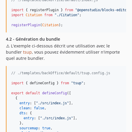
// ./templates/backOffice/default/index.js
import
{
registerPlugin
}
from
"@openstudio/blocks-editor"
import
Citation
from
"./Citation"
;
registerPlugin
(
Citation
)
;
4.2 - Génération du bundle
⚠️ L'exemple ci-dessous décrit une utilisation avec le
bundler
tsup
, vous pouvez évidemment utiliser n'importe
quel autre bundler.
// ./templates/backOffice/default/tsup.config.js
import
{
defineConfig
}
from
"tsup"
;
export
default
defineConfig
(
[
{
entry
: 
[
"./src/index.js"
]
,
clean
: 
false
,
dts
: 
{
entry
: 
[
"./src/index.js"
]
,
}
,
sourcemap
: 
true
,