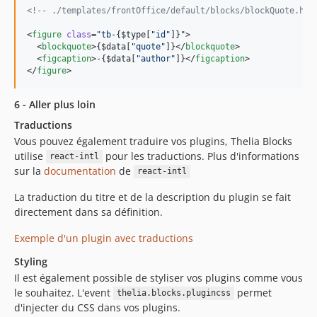
<!--
 ./templates/frontOffice/default/blocks/blockQuote.htm
<
figure
class
=
"
tb-
{
$
type
[
"
id
"
]
}
"
>

  <
blockquote
>
{
$
data
[
"
quote
"
]
}
</
blockquote
>

  <
figcaption
>-
{
$
data
[
"
author
"
]
}
</
figcaption
>

</
figure
>
6 - Aller plus loin
Traductions
Vous pouvez également traduire vos plugins, Thelia Blocks
utilise
pour les traductions. Plus d'informations
react-intl
sur la
documentation
de
react-intl
La traduction du titre et de la description du plugin se fait
directement dans sa définition.
Exemple d'un plugin avec traductions
Styling
Il est également possible de styliser vos plugins comme vous
le souhaitez. L'event
permet
thelia.blocks.plugincss
d'injecter du CSS dans vos plugins.