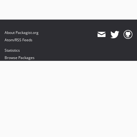
About Packagist.org
Atom/RSS Feeds
Statistics
Browse Packages
API
Mirrors
Status
Dashboard
provides maintenance and hosting
provides bandwidth and CDN
provides malware detection