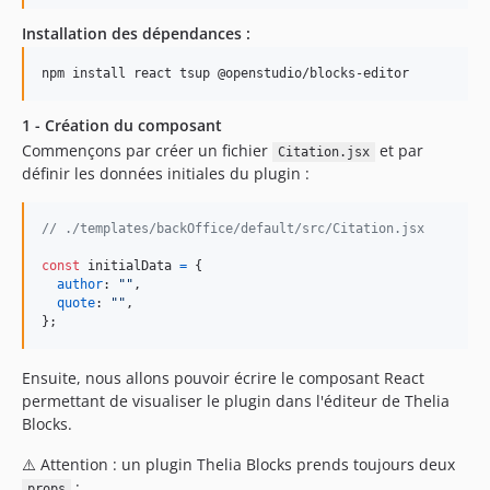
dev-feature/filters_on_get_list
Installation des dépendances :
dev-fix/conflicting-css
dev-fix/highlight-block
npm install react tsup @openstudio/blocks-editor
dev-feature/documentation
1 - Création du composant
dev-parser
Commençons par créer un fichier
et par
Citation.jsx
définir les données initiales du plugin :
// ./templates/backOffice/default/src/Citation.jsx
const
initialData
=
{
author
: 
""
,
quote
: 
""
,
}
;
Ensuite, nous allons pouvoir écrire le composant React
permettant de visualiser le plugin dans l'éditeur de Thelia
Blocks.
⚠️ Attention : un plugin Thelia Blocks prends toujours deux
:
props