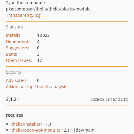
Type:
thelia-module
pkg:composer/thelia/thelia-blocks-module
Transparency log
Statistics
Installs
:
18 022
Dependents
:
4
Suggesters
:
0
Stars
:
3
Open Issues
:
17
Security
Advisories
:
0
Aikido package health analysis
2.1.21
2026-02-23 16:12 UTC
requires
thelia/installer
: ~1.1
thelia/open-api-module
: ^2.1.1|dev-main