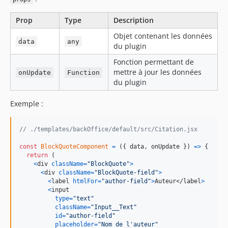
Prop
Type
Description
Objet contenant les données
data
any
du plugin
Fonction permettant de
mettre à jour les données
onUpdate
Function
du plugin
Exemple :
// ./templates/backOffice/default/src/Citation.jsx
const
BlockQuoteComponent
=
(
{
 data
,
 onUpdate 
}
)
=>
{
return
(
<
div
className
=
"BlockQuote"
>
<
div
className
=
"BlockQuote-field"
>
<
label
htmlFor
=
"author-field"
>
Auteur
</
label
>
<
input
type
=
"text"
className
=
"Input__Text"
id
=
"author-field"
placeholder
=
"Nom de l'auteur"