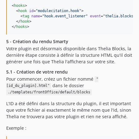
<
hooks
>

  <
hook
id
=
"
modulecitation.hook
"
>

    <
tag
name
=
"
hook.event_listener
"
event
=
"
thelia.blocks.p
  </
hook
>

</
hooks
>
5 - Création du rendu Smarty
Votre plugin est désormais disponible dans Thelia Blocks, la
dernière étape consiste à définir la structure HTML qu'il doit
générer une fois que Thelia l'affichera sur votre site.
5.1 - Création de votre rendu
Pour commencer, créez un fichier nommé
"
dans le dossier
[id_du_plugin].html"
./templates/frontOffice/default/blocks
L'ID a été défini dans la structure du plugin, il est important
que votre fichier ai exactement le même nom que l'id, sinon
Thelia ne trouvera pas votre plugin et rien ne sera affiché.
Exemple :