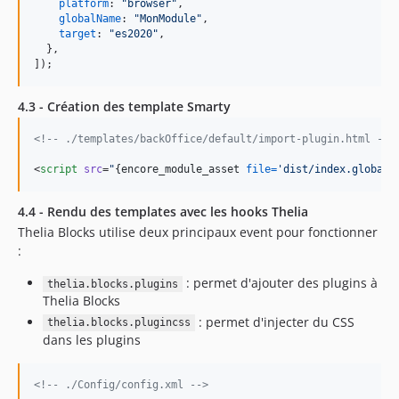
platform
: 
"browser"
,
globalName
: 
"MonModule"
,
target
: 
"es2020"
,
}
,
]
)
;
4.3 - Création des template Smarty
<!--
 ./templates/backOffice/default/import-plugin.html 
-->
<
script
src
=
"
{
encore_module_asset 
file=
'
dist/index.global.
4.4 - Rendu des templates avec les hooks Thelia
Thelia Blocks utilise deux principaux event pour fonctionner
:
: permet d'ajouter des plugins à
thelia.blocks.plugins
Thelia Blocks
: permet d'injecter du CSS
thelia.blocks.plugincss
dans les plugins
<!--
 ./Config/config.xml 
-->