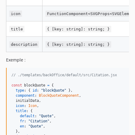
icon
FunctionComponent<SVGProps<SVGElemen
title
{ [key: string]: string; }
description
{ [key: string]: string; }
Exemple :
// ./templates/backOffice/default/src/Citation.jsx
const
blockQuote
=
{
type
: 
{
id
: 
"blockQuote"
}
,
component
: 
BlockQuoteComponent
,
  initialData
,
icon
: 
Icon
,
title
: 
{
default
: 
"Quote"
,
fr
: 
"Citation"
,
en
: 
"Quote"
,
}
,