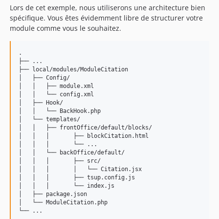
Lors de cet exemple, nous utiliserons une architecture bien
2.0.8-beta
spécifique. Vous êtes évidemment libre de structurer votre
2.0.7-beta
module comme vous le souhaitez.
2.0.6-beta
2.0.5-beta
.

2.0.4-beta
├── ...

├── local/modules/ModuleCitation

2.0.3-beta
│   ├── Config/

2.0.2-beta
│   │	├── module.xml

│   │   └── config.xml

2.0.1-beta
│   ├── Hook/

2.0.0-beta
│   │   └── BackHook.php

│   └── templates/

0.1.17
│   │	├── frontOffice/default/blocks/

0.1.16
│   │	│	├── blockCitation.html

│   │   │	└── ...

0.1.15
│   │   └── backOffice/default/

dev-twig
│   │   │	├── src/

│   │   │	│   └── Citation.jsx

dev-feat/tb-1.3.12
│   │   │	├── tsup.config.js

dev-feat/bump-version
│   │   │	└── index.js

│   ├── package.json

dev-feat/infinite-groups
│   └── ModuleCitation.php

dev-fix/block-list