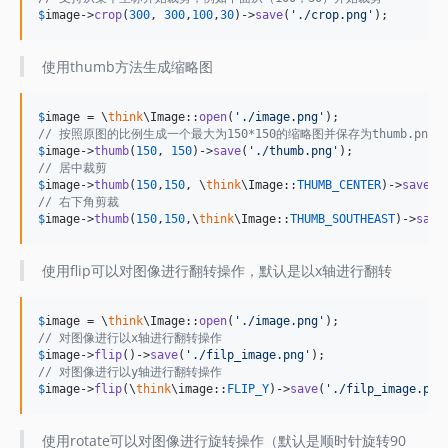
$
image
->
crop
(
300
, 
300
,
100
,
30
)->
save
(
'
./crop.png
'
);
使用thumb方法生成缩略图
$
image
 = \
think
\Image::
open
(
'
./image.png
'
// 按照原图的比例生成一个最大为150*150的缩略图并保存为thumb.png
$
image
->
thumb
(
150
, 
150
)->
save
(
'
./thumb.png
'
// 居中裁剪
$
image
->
thumb
(
150
,
150
, \
think
\Image::
THUMB_CENTER
)->
save
(
'
// 右下角剪裁
$
image
->
thumb
(
150
,
150
,\
think
\Image::
THUMB_SOUTHEAST
)->
save
使用flip可以对图像进行翻转操作，默认是以x轴进行翻转
$
image
 = \
think
\Image::
open
(
'
./image.png
'
// 对图像进行以x轴进行翻转操作
$
image
->
flip
()->
save
(
'
./filp_image.png
'
// 对图像进行以y轴进行翻转操作
$
image
->
flip
(\
think
\image::
FLIP_Y
)->
save
(
'
./filp_image.png
使用rotate可以对图像进行旋转操作（默认是顺时针旋转90