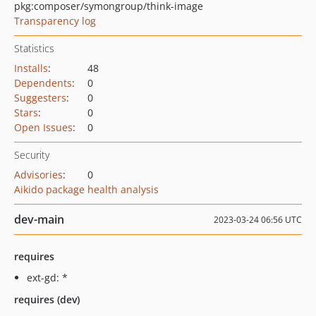
pkg:composer/symongroup/think-image
Transparency log
Statistics
Installs
:
48
Dependents
:
0
Suggesters
:
0
Stars
:
0
Open Issues
:
0
Security
Advisories
:
0
Aikido package health analysis
dev-main
2023-03-24 06:56 UTC
requires
ext-gd: *
requires (dev)