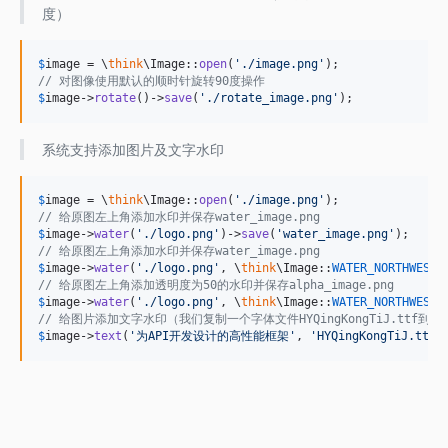
度）
$
image
 = \
think
\Image::
open
(
'
./image.png
'
// 对图像使用默认的顺时针旋转90度操作
$
image
->
rotate
()->
save
(
'
./rotate_image.png
'
);
系统支持添加图片及文字水印
$
image
 = \
think
\Image::
open
(
'
./image.png
'
// 给原图左上角添加水印并保存water_image.png
$
image
->
water
(
'
./logo.png
'
)->
save
(
'
water_image.png
'
// 给原图左上角添加水印并保存water_image.png
$
image
->
water
(
'
./logo.png
'
, \
think
\Image::
WATER_NORTHWEST
)
// 给原图左上角添加透明度为50的水印并保存alpha_image.png
$
image
->
water
(
'
./logo.png
'
, \
think
\Image::
WATER_NORTHWEST
,
// 给图片添加文字水印（我们复制一个字体文件HYQingKongTiJ.ttf到
$
image
->
text
(
'
为API开发设计的高性能框架
'
, 
'
HYQingKongTiJ.ttf
'