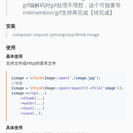
gif编解码对gif处理不理想，这个可能要等
intervention/gif支持再完成【待完成】
安装
composer require symongroup/think-image
使用
基本使用
支持文件或Http的请求文件
$
image
 = \
think
\Image::
open
(
'
./image.jpg
'
//或者
$
image
 = \
think
\Image::
open
(
request
()->
file
(
'
image
'
$
image
->
crop
(...)

    ->
thumb
(...)

    ->
water
(...)

    ->
text
(...
.
)

    ->
save
(
.
.);
具体使用