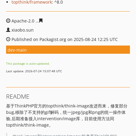
topthink/framework
: ^8.0
Apache-2.0
9ae77b3d6f8a9e70bbddc7076243f37643f44b
xiaobo.sun
Published on Packagist.org on 2025-08-24 12:25 UTC
dev-main
This package is auto-updated.
Last update: 2026-07-24 15:07:48 UTC
README
基于ThinkPHP官方的topthink/think-image改进而来，修复部分
bug,移除了不支持的gif解码，统一jpeg/jpg和png的统一操作体
验,后期准备接入intervention/image库，目前使用方法同
topthink/think-image。