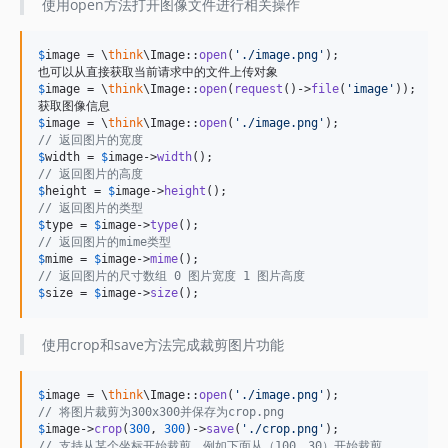
使用open方法打开图像文件进行相关操作
$
image
 = \
think
\Image::
open
(
'
./image.png
'
);

$
image
 = \
think
\Image::
open
(
request
()->
file
(
'
image
'
));

$
image
 = \
think
\Image::
open
(
'
./image.png
'
// 返回图片的宽度
$
width
 = 
$
image
->
width
// 返回图片的高度
$
height
 = 
$
image
->
height
// 返回图片的类型
$
type
 = 
$
image
->
type
// 返回图片的mime类型
$
mime
 = 
$
image
->
mime
// 返回图片的尺寸数组 0 图片宽度 1 图片高度
$
size
 = 
$
image
->
size
(); 
使用crop和save方法完成裁剪图片功能
$
image
 = \
think
\Image::
open
(
'
./image.png
'
// 将图片裁剪为300x300并保存为crop.png
$
image
->
crop
(
300
, 
300
)->
save
(
'
./crop.png
'
// 支持从某个坐标开始裁剪，例如下面从（100，30）开始裁剪