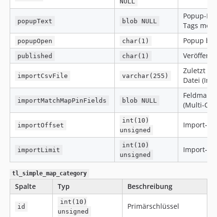
NULL
Popup-Inha
popupText
blob NULL
Tags mögl
Popup bei
popupOpen
char(1)
Veröffentl
published
char(1)
Zuletzt v
importCsvFile
varchar(255)
Datei (Imp
Feldmappi
importMatchMapPinFields
blob NULL
(Multi-Co
int(10)
Import-Off
importOffset
unsigned
int(10)
Import-Lim
importLimit
unsigned
tl_simple_map_category
Spalte
Typ
Beschreibung
int(10)
Primärschlüssel
id
unsigned