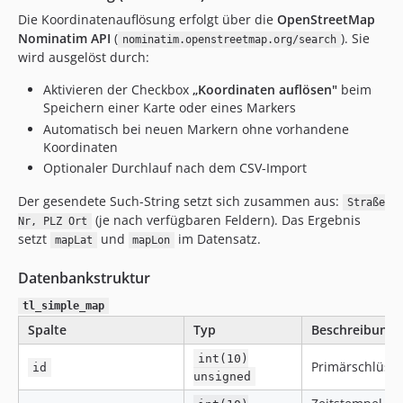
Die Koordinatenauflösung erfolgt über die
OpenStreetMap
Nominatim API
(
). Sie
nominatim.openstreetmap.org/search
wird ausgelöst durch:
Aktivieren der Checkbox
„Koordinaten auflösen"
beim
Speichern einer Karte oder eines Markers
Automatisch bei neuen Markern ohne vorhandene
Koordinaten
Optionaler Durchlauf nach dem CSV-Import
Der gesendete Such-String setzt sich zusammen aus:
Straße
(je nach verfügbaren Feldern). Das Ergebnis
Nr, PLZ Ort
setzt
und
im Datensatz.
mapLat
mapLon
Datenbankstruktur
tl_simple_map
Spalte
Typ
Beschreibung
int(10)
Primärschlüsse
id
unsigned