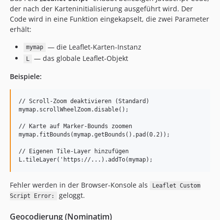
der nach der Karteninitialisierung ausgeführt wird. Der
Code wird in eine Funktion eingekapselt, die zwei Parameter
erhält:
— die Leaflet-Karten-Instanz
mymap
— das globale Leaflet-Objekt
L
Beispiele:
// Scroll-Zoom deaktivieren (Standard)

mymap.scrollWheelZoom.disable();

// Karte auf Marker-Bounds zoomen

mymap.fitBounds(mymap.getBounds().pad(0.2));

// Eigenen Tile-Layer hinzufügen

Fehler werden in der Browser-Konsole als
Leaflet Custom
geloggt.
Script Error:
Geocodierung (Nominatim)