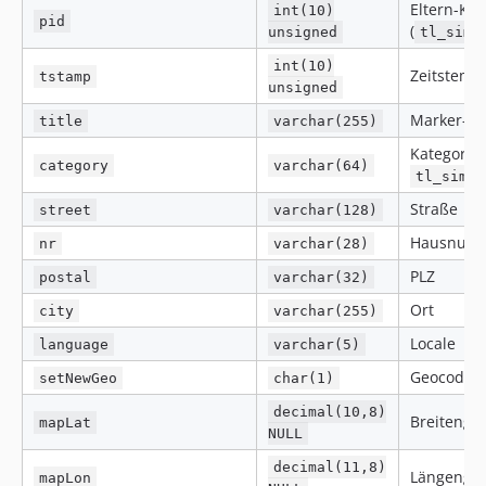
Eltern-Kar
int(10)
pid
(
unsigned
tl_simp
int(10)
Zeitstemp
tstamp
unsigned
Marker-Be
title
varchar(255)
Kategorie-
category
varchar(64)
tl_simpl
Straße
street
varchar(128)
Hausnum
nr
varchar(28)
PLZ
postal
varchar(32)
Ort
city
varchar(255)
Locale
language
varchar(5)
Geocodier
setNewGeo
char(1)
decimal(10,8)
Breitengr
mapLat
NULL
decimal(11,8)
Längengr
mapLon