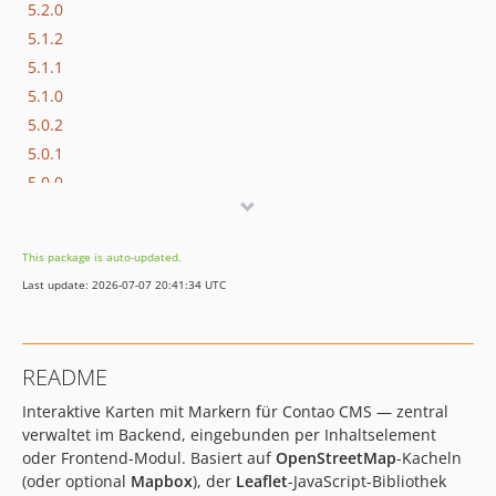
5.2.0
5.1.2
5.1.1
5.1.0
5.0.2
5.0.1
5.0.0
1.0.11
1.0.10
This package is auto-updated.
1.0.9
Last update: 2026-07-07 20:41:34 UTC
1.0.8
1.0.7
1.0.6
README
1.0.5
Interaktive Karten mit Markern für Contao CMS — zentral
1.0.4
verwaltet im Backend, eingebunden per Inhaltselement
1.0.3
oder Frontend-Modul. Basiert auf
OpenStreetMap
-Kacheln
1.0.2
(oder optional
Mapbox
), der
Leaflet
-JavaScript-Bibliothek