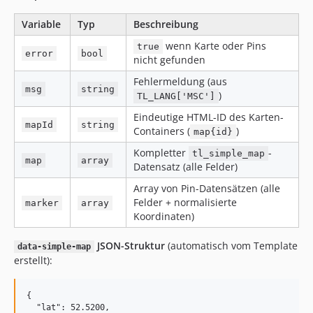
Variable
Typ
Beschreibung
wenn Karte oder Pins
true
error
bool
nicht gefunden
Fehlermeldung (aus
msg
string
)
TL_LANG['MSC']
Eindeutige HTML-ID des Karten-
mapId
string
Containers (
)
map{id}
Kompletter
-
tl_simple_map
map
array
Datensatz (alle Felder)
Array von Pin-Datensätzen (alle
Felder + normalisierte
marker
array
Koordinaten)
JSON-Struktur
(automatisch vom Template
data-simple-map
erstellt):
{

  "lat": 52.5200,
