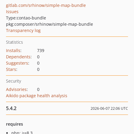
gitlab.com/srhinow/simple-map-bundle
Issues
Type:
contao-bundle
pkg:composer/srhinow/simple-map-bundle
Transparency log
Statistics
Installs
:
739
Dependents
:
0
Suggesters
:
0
Stars
:
0
Security
Advisories
:
0
Aikido package health analysis
5.4.2
2026-06-07 22:06 UTC
requires
php: >=8.3