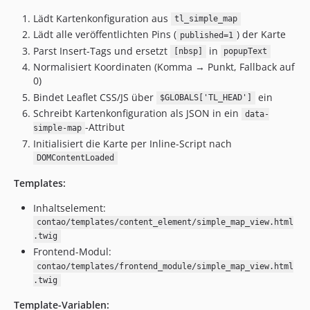
Lädt Kartenkonfiguration aus
tl_simple_map
Lädt alle veröffentlichten Pins (
) der Karte
published=1
Parst Insert-Tags und ersetzt
in
[nbsp]
popupText
Normalisiert Koordinaten (Komma → Punkt, Fallback auf
0)
Bindet Leaflet CSS/JS über
ein
$GLOBALS['TL_HEAD']
Schreibt Kartenkonfiguration als JSON in ein
data-
-Attribut
simple-map
Initialisiert die Karte per Inline-Script nach
DOMContentLoaded
Templates:
Inhaltselement:
contao/templates/content_element/simple_map_view.html
.twig
Frontend-Modul:
contao/templates/frontend_module/simple_map_view.html
.twig
Template-Variablen: