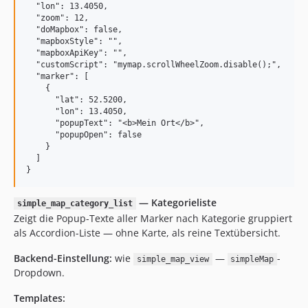
  "lon": 13.4050,

  "zoom": 12,

  "doMapbox": false,

  "mapboxStyle": "",

  "mapboxApiKey": "",

  "customScript": "mymap.scrollWheelZoom.disable();",

  "marker": [

    {

      "lat": 52.5200,

      "lon": 13.4050,

      "popupText": "<b>Mein Ort</b>",

      "popupOpen": false

    }

  ]

— Kategorieliste
simple_map_category_list
Zeigt die Popup-Texte aller Marker nach Kategorie gruppiert
als Accordion-Liste — ohne Karte, als reine Textübersicht.
Backend-Einstellung:
wie
—
-
simple_map_view
simpleMap
Dropdown.
Templates: