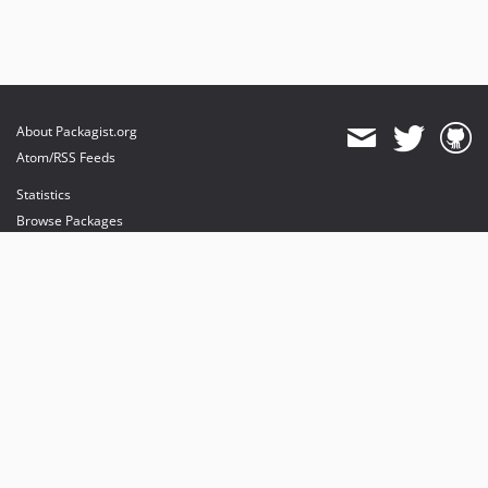
About Packagist.org
Atom/RSS Feeds
Statistics
Browse Packages
API
Mirrors
Status
Dashboard
provides maintenance and hosting
provides bandwidth and CDN