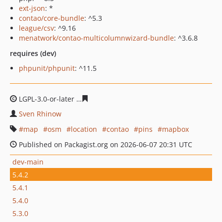
ext-json
: *
contao/core-bundle
: ^5.3
league/csv
: ^9.16
menatwork/contao-multicolumnwizard-bundle
: ^3.6.8
requires (dev)
phpunit/phpunit
: ^11.5
LGPL-3.0-or-later
604c84e659df4fb60c6183a9597141241
Sven Rhinow
map
osm
location
contao
pins
mapbox
Published on Packagist.org on 2026-06-07 20:31 UTC
dev-main
5.4.2
5.4.1
5.4.0
5.3.0