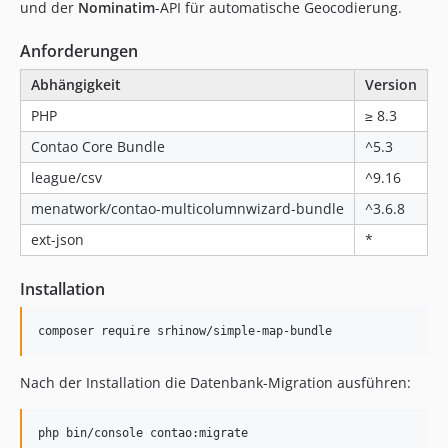
1.0.1
und der
Nominatim
-API für automatische Geocodierung.
1.0.0
Anforderungen
0.2.6
0.2.5
Abhängigkeit
Version
0.2.4
PHP
≥ 8.3
0.2.3
Contao Core Bundle
^5.3
0.2.2
league/csv
^9.16
0.2.1
menatwork/contao-multicolumnwizard-bundle
^3.6.8
0.2.0
0.1.0
ext-json
*
dev-bugfix/correct-dataType-for-geo-cordinates
Installation
dev-master
dev-c5
dev-import_csv
Nach der Installation die Datenbank-Migration ausführen: