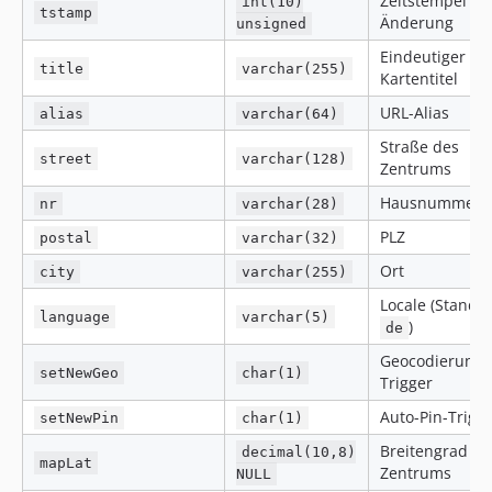
Zeitstempel let
int(10)
tstamp
Änderung
unsigned
Eindeutiger
title
varchar(255)
Kartentitel
URL-Alias
alias
varchar(64)
Straße des
street
varchar(128)
Zentrums
Hausnummer
nr
varchar(28)
PLZ
postal
varchar(32)
Ort
city
varchar(255)
Locale (Standa
language
varchar(5)
)
de
Geocodierungs
setNewGeo
char(1)
Trigger
Auto-Pin-Trigg
setNewPin
char(1)
Breitengrad de
decimal(10,8)
mapLat
Zentrums
NULL