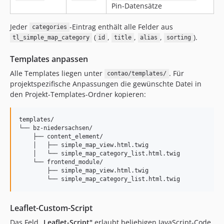
Pin-Datensätze
Jeder
-Eintrag enthält alle Felder aus
categories
(
,
,
,
).
tl_simple_map_category
id
title
alias
sorting
Templates anpassen
Alle Templates liegen unter
. Für
contao/templates/
projektspezifische Anpassungen die gewünschte Datei in
den Projekt-Templates-Ordner kopieren:
templates/

└── bz-niedersachsen/

    ├── content_element/

    │   ├── simple_map_view.html.twig

    │   └── simple_map_category_list.html.twig

    └── frontend_module/

        ├── simple_map_view.html.twig

Leaflet-Custom-Script
Das Feld
„Leaflet-Script"
erlaubt beliebigen JavaScript-Code,