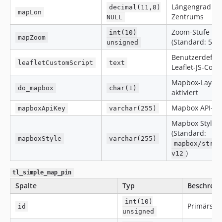
Längengrad de
decimal(11,8)
mapLon
Zentrums
NULL
Zoom-Stufe
int(10)
mapZoom
(Standard: 5)
unsigned
Benutzerdefini
leafletCustomScript
text
Leaflet-JS-Code
Mapbox-Layer
do_mapbox
char(1)
aktiviert
Mapbox API-Ke
mapboxApiKey
varchar(255)
Mapbox Style-I
(Standard:
mapboxStyle
varchar(255)
mapbox/stree
)
v12
tl_simple_map_pin
Spalte
Typ
Beschreib
int(10)
Primärsch
id
unsigned