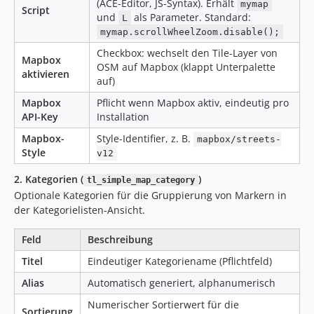
(ACE-Editor, JS-Syntax). Erhält
mymap
Script
und
als Parameter. Standard:
L
mymap.scrollWheelZoom.disable();
Checkbox: wechselt den Tile-Layer von
Mapbox
OSM auf Mapbox (klappt Unterpalette
aktivieren
auf)
Mapbox
Pflicht wenn Mapbox aktiv, eindeutig pro
API-Key
Installation
Mapbox-
Style-Identifier, z. B.
mapbox/streets-
Style
v12
2. Kategorien (
)
tl_simple_map_category
Optionale Kategorien für die Gruppierung von Markern in
der Kategorielisten-Ansicht.
Feld
Beschreibung
Titel
Eindeutiger Kategoriename (Pflichtfeld)
Alias
Automatisch generiert, alphanumerisch
Numerischer Sortierwert für die
Sortierung