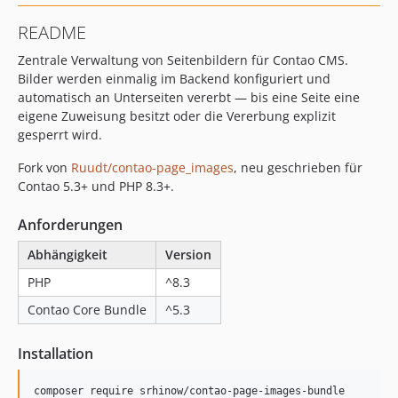
1.0.0
README
0.1.1
Zentrale Verwaltung von Seitenbildern für Contao CMS.
0.1.0
Bilder werden einmalig im Backend konfiguriert und
0.0.6
automatisch an Unterseiten vererbt — bis eine Seite eine
0.0.4
eigene Zuweisung besitzt oder die Vererbung explizit
0.0.3
gesperrt wird.
0.0.2
Fork von
Ruudt/contao-page_images
, neu geschrieben für
0.0.1
Contao 5.3+ und PHP 8.3+.
dev-c5
Anforderungen
Abhängigkeit
Version
PHP
^8.3
Contao Core Bundle
^5.3
Installation