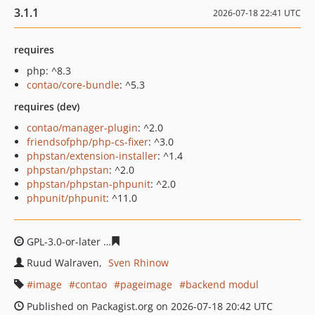
3.1.1
2026-07-18 22:41 UTC
requires
php: ^8.3
contao/core-bundle
: ^5.3
requires (dev)
contao/manager-plugin
: ^2.0
friendsofphp/php-cs-fixer
: ^3.0
phpstan/extension-installer
: ^1.4
phpstan/phpstan
: ^2.0
phpstan/phpstan-phpunit
: ^2.0
phpunit/phpunit
: ^11.0
GPL-3.0-or-later
d5d89338887655d50d5ccf47e2cb2ed81c
Ruud Walraven
Sven Rhinow
image
contao
pageimage
backend modul
Published on Packagist.org on 2026-07-18 20:42 UTC