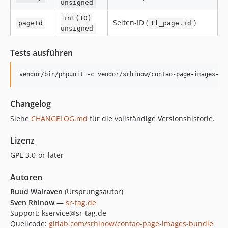
unsigned
int(10)
Seiten-ID (
)
pageId
tl_page.id
unsigned
Tests ausführen
Changelog
Siehe
CHANGELOG.md
für die vollständige Versionshistorie.
Lizenz
GPL-3.0-or-later
Autoren
Ruud Walraven
(Ursprungsautor)
Sven Rhinow
—
sr-tag.de
Support: kservice@sr-tag.de
Quellcode:
gitlab.com/srhinow/contao-page-images-bundle