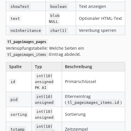
Text anzeigen
showText
boolean
blob
Optionaler HTML-Text
text
NULL
Vererbung sperren
noInheritance
char(1)
tl_pageimages_pages
Verknüpfungstabelle: Welche Seiten ein
-Eintrag abdeckt.
tl_pageimages_items
Spalte
Typ
Beschreibung
int(10)
Primärschlüssel
id
unsigned
PK AI
Elterneintrag
int(10)
pid
(
)
unsigned
tl_pageimages_items.id
int(10)
Sortierung
sorting
unsigned
int(10)
Zeitstempel
tstamp