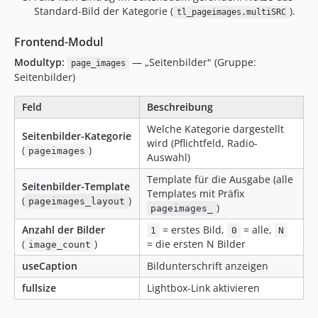
Standard-Bild der Kategorie (
).
tl_pageimages.multiSRC
Frontend-Modul
Modultyp:
— „Seitenbilder" (Gruppe:
page_images
Seitenbilder)
Feld
Beschreibung
Welche Kategorie dargestellt
Seitenbilder-Kategorie
wird (Pflichtfeld, Radio-
(
)
pageimages
Auswahl)
Template für die Ausgabe (alle
Seitenbilder-Template
Templates mit Präfix
(
)
pageimages_layout
)
pageimages_
Anzahl der Bilder
= erstes Bild,
= alle,
1
0
N
(
)
= die ersten N Bilder
image_count
useCaption
Bildunterschrift anzeigen
fullsize
Lightbox-Link aktivieren