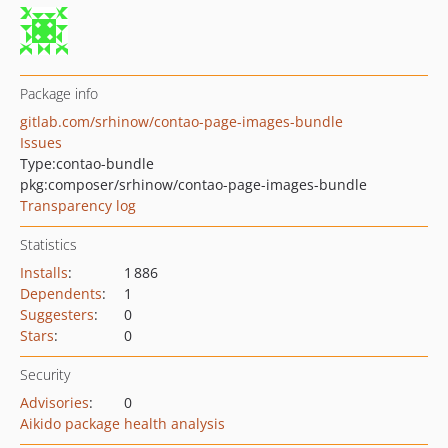
Package info
gitlab.com/srhinow/contao-page-images-bundle
Issues
Type:
contao-bundle
pkg:composer/srhinow/contao-page-images-bundle
Transparency log
Statistics
Installs
:
1 886
Dependents
:
1
Suggesters
:
0
Stars
:
0
Security
Advisories
:
0
Aikido package health analysis