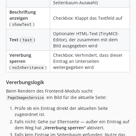
Seitenbaum-Auswahl)
Beschriftung
anzeigen
Checkbox: Klappt das Textfeld auf
(
)
showText
Optionaler HTML-Text (TinyMCE-
Text
(
)
Editor), der zusammen mit dem
text
Bild ausgegeben wird
Vererbung
Checkbox: Verhindert, dass dieser
sperren
Eintrag an Unterseiten
(
)
weitergegeben wird
noInheritance
Vererbungslogik
Beim Rendern des Frontend-Moduls sucht
ein Bild für die aktuelle Seite:
PageImagesService
Prüfe ob ein Eintrag direkt der aktuellen Seite
zugeordnet ist.
Falls nicht: Gehe zur Elternseite — außer ein Eintrag auf
dem Weg hat
„Vererbung sperren"
aktiviert.
Falls kein Eintrag im Seitenbaum gefunden: Nutze das