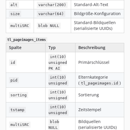
Standard-Alt-Text
alt
varchar(200)
Bildgröße-Konfiguration
size
varchar(64)
Standard-Bildquellen
multiSRC
blob NULL
(serialisierte UUIDs)
tl_pageimages_items
Spalte
Typ
Beschreibung
int(10)
Primärschlüssel
id
unsigned
PK AI
Elternkategorie
int(10)
pid
(
)
unsigned
tl_pageimages.id
int(10)
Sortierung
sorting
unsigned
int(10)
Zeitstempel
tstamp
unsigned
Bildquellen
blob
multiSRC
(serialisierte UUIDs)
NULL