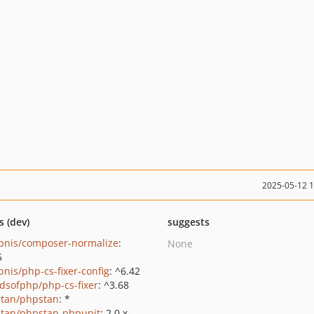
2025-05-12 
s (dev)
suggests
bnis/composer-normalize
:
None
5
bnis/php-cs-fixer-config
: ^6.42
ndsofphp/php-cs-fixer
: ^3.68
tan/phpstan
: *
tan/phpstan-phpunit
: 2.0.x-