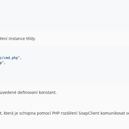
ení instance třídy.
z/cmd.php
"
,

p
"
,

 uvedené definovaní konstant.
t, která je schopna pomocí PHP rozšíření SoapClient komunikovat s