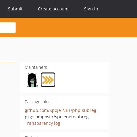
Submit
Create account
Sign in
Maintainers
Package info
github.com/Spoje-NET/php-subreg
pkg:composer/spojenet/subreg
Transparency log