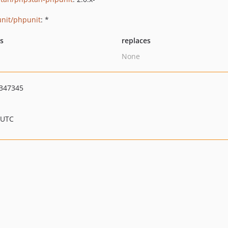
nit/phpunit
: *
ts
replaces
None
347345
 UTC