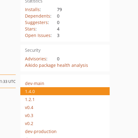
Statistics
Installs
:
79
Dependents
:
0
Suggesters
:
0
Stars
:
4
Open Issues
:
3
Security
Advisories
:
0
Aikido package health analysis
11:33 UTC
dev-main
1.4.0
1.2.1
v0.4
v0.3
v0.2
dev-production