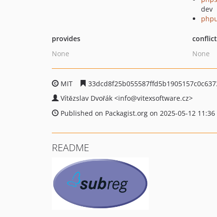
dev
phpu
provides
conflic
None
None
MIT
33dcd8f25b055587ffd5b1905157c0c637
Vítězslav Dvořák
<info
@vitexsoftware.cz>
Published on Packagist.org on 2025-05-12 11:36
README