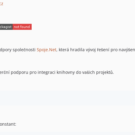
cz
odpory společnosti
Spoje.Net
, která hradila vývoj řešení pro navýše
erční podporu pro integraci knihovny do vašich projektů.
onstant: