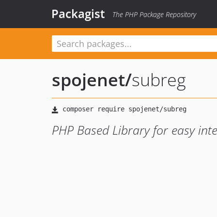
Packagist
The PHP Package Repository
spojenet
/
subreg
PHP Based Library for easy int