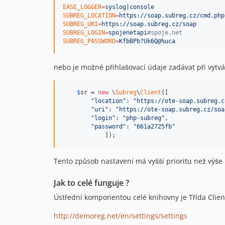
EASE_LOGGER
=
syslog|console
SUBREG_LOCATION
=
https://soap.subreg.cz/cmd.php
SUBREG_URI
=
https://soap.subreg.cz/soap
SUBREG_LOGIN
=
spojenetapi
#
spoje.net
SUBREG_PASSWORD
=
KfbBPb?Uk6Q@%uca
nebo je možné přihlašovací údaje zadávat při vytvář
$
sr
 = 
new
 \
Subreg
\
Client
([

"
location
"
: 
"
https://ote-soap.subreg.c
"
uri
"
: 
"
https://ote-soap.subreg.cz/soa
"
login
"
: 
"
php-subreg
"
,

"
password
"
: 
"
661a2725fb
"
            ]);
Tento způsob nastavení má vyšší prioritu než výše
Jak to celé funguje ?
Ústřední komponentou celé knihovny je Třída Clien
http://demoreg.net/en/settings/settings