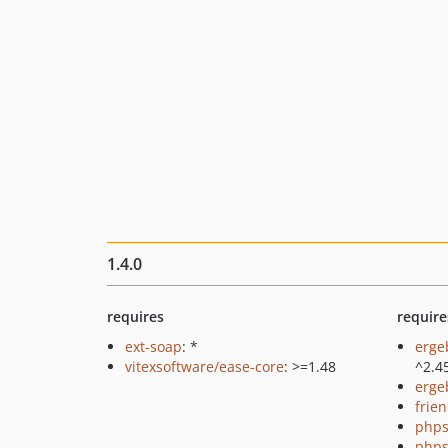
1.4.0
requires
require
ext-soap
: *
erge
vitexsoftware/ease-core
: >=1.48
^2.4
erge
frie
phps
phps