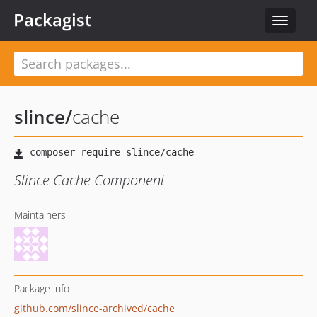
Packagist
Toggle
navigat
slince
/
cache
Slince Cache Component
Maintainers
Package info
github.com/slince-archived/cache