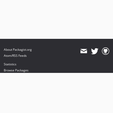
About Packagist.org
Atom/RSS Feeds
Statistics
Browse Packages
API
Mirrors
Status
Dashboard
provides maintenance and hosting