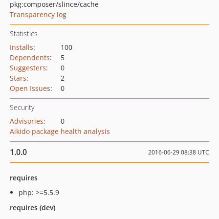
pkg:composer/slince/cache
Transparency log
Statistics
Installs
:
100
Dependents
:
5
Suggesters
:
0
Stars
:
2
Open Issues
:
0
Security
Advisories
:
0
Aikido package health analysis
1.0.0
2016-06-29 08:38 UTC
requires
php: >=5.5.9
requires (dev)