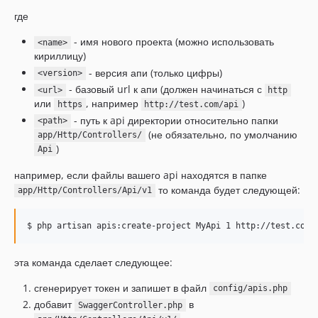
где
- имя нового проекта (можно использовать
<name>
кириллицу)
- версия апи (только цифры)
<version>
- базовый url к апи (должен начинаться с
<url>
http
или
, например
)
https
http://test.com/api
- путь к api директории относительно папки
<path>
(не обязательно, по умолчанию
app/Http/Controllers/
)
Api
например, если файлы вашего api находятся в папке
то команда будет следующей:
app/Http/Controllers/Api/v1
эта команда сделает следующее:
сгенерирует токен и запишет в файл
config/apis.php
добавит
в
SwaggerController.php