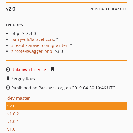
v2.0
2019-04-30 10:42 UTC
requires
php: >=5.4.0
barryvdh/laravel-cors
: *
sitesoft/laravel-config-writer
: *
zircote/swagger-php
: ^3.0
Unknown License
9c706756ccde8ccc1917127a32a681cbc
Sergey Raev
Published on Packagist.org on 2019-04-30 10:46 UTC
dev-master
v2.0
v1.0.2
v1.0.1
v1.0