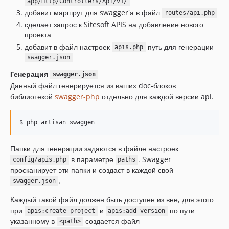
app/Http/Controllers/Api/v1/
добавит маршрут для swagger'а в файл
routes/api.php
сделает запрос к Sitesoft APIS на добавление нового
проекта
добавит в файл настроек
путь для генерации
apis.php
swagger.json
Генерация
swagger.json
Данный файл генерируется из ваших doc-блоков
библиотекой
swagger-php
отдельно для каждой версии api.
Папки для генерации задаются в файле настроек
в параметре
. Swagger
config/apis.php
paths
просканирует эти папки и создаст в каждой свой
.
swagger.json
Каждый такой файл должен быть доступен из вне, для этого
при
и
по пути
apis:create-project
apis:add-version
указанному в
создается файл
<path>