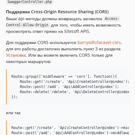
SwaggerController.php
Поддержка Cross-Origin Resource Sharing (CORS)
Ваши api методы должны возвращать заговолок
Access-
для того, чтобы иметь возможность
Control-Allow-Origin
просмотреть ответ прямо на Sitesoft APIS.
Для поддержки CORS используется
barryvdh/laravel-cors
,
для его работы достаточно выполнить пункт 3 из раздела
Установка
. Или вы можете включить CORS только для
некоторых маршрутов:
Route::group(['middleware' => 'cors'], function(){

    Route::get('/create', 'Api\CreateController@index');

    Route::post('/add', 'Api\AddController@index');

    Route::delete('/delete', 'Api\DeleteController@index');
или так
Route::get('/create', 'Api\CreateController@index')->middle
Route::post('/add', 'Api\AddController@index')->middleware(