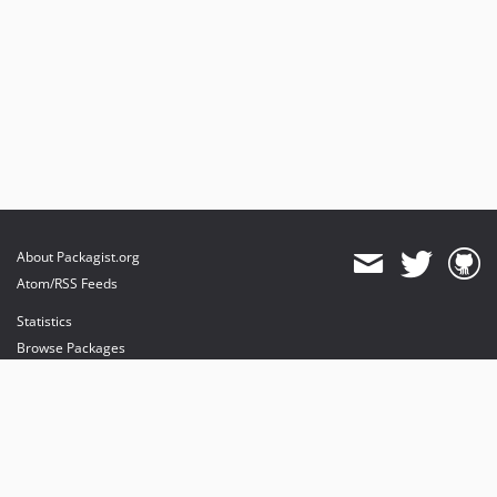
About Packagist.org
Atom/RSS Feeds
Statistics
Browse Packages
API
Mirrors
Status
Dashboard