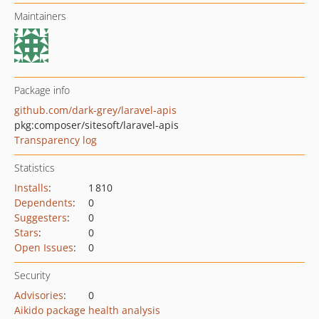
Maintainers
Package info
github.com/dark-grey/laravel-apis
pkg:composer/sitesoft/laravel-apis
Transparency log
Statistics
Installs
:
1 810
Dependents
:
0
Suggesters
:
0
Stars
:
0
Open Issues
:
0
Security
Advisories
:
0
Aikido package health analysis