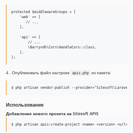
protected $middlewareGroups = [

    'web' => [

       // ...

    ],

    'api' => [

        // ...

        \Barryvdh\Cors\HandleCors::class,

    ],

4 . Опубликовать файл настроек
из пакета:
apis.php
Использование
Добавление нового проекта на Sitesoft APIS