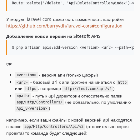
У модуля laravel-cors также есть возможность настройки
https://github.com/barryvdh/laravel-cors#configuration
Добавление новой версии на Sitesoft APIS
где
- версия апи (только цифры)
<version>
- базовый url к апи (должен начинаться с
<url>
http
или
, например
)
https
http://test.com/api/v2
- путь к api директории относительно папки
<path>
(не обязательно, по умолчанию
app/Http/Controllers/
)
Api_v<version>
например, если ваши файлы с новой версией api находятся
в папке
(относительно корня
app/Http/Controllers/Api/v2
проекта) то команда будет следующей: