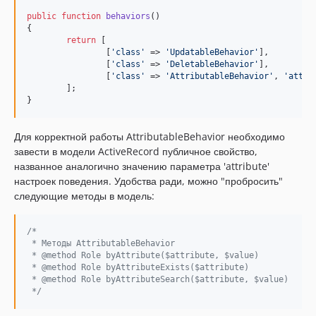
public
function
behaviors
()

{

return
 [

		[
'
class
'
 => 
'
UpdatableBehavior
'
],

		[
'
class
'
 => 
'
DeletableBehavior
'
],

		[
'
class
'
 => 
'
AttributableBehavior
'
, 
'
attri
	];

}
Для корректной работы AttributableBehavior необходимо
завести в модели ActiveRecord публичное свойство,
названное аналогично значению параметра 'attribute'
настроек поведения. Удобства ради, можно "пробросить"
следующие методы в модель:
/*
 * Методы AttributableBehavior
 * @method Role byAttribute($attribute, $value)
 * @method Role byAttributeExists($attribute)
 * @method Role byAttributeSearch($attribute, $value)
 */