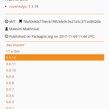
ruvents/yii
: 1.1.19
MIT
78a59d6b770ecb1f853de9c3e27a5c371a38926b
Maksim Makhniuk
Published on Packagist.org on 2017-11-09 11:44 UTC
dev-master
17.x-dev
0.0.12
0.0.11
0.0.10
0.0.9
0.0.8
0.0.7
0.0.6
0.0.3
0.0.2