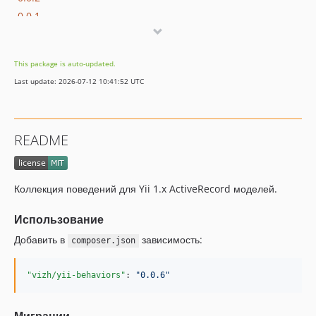
0.0.1
dev-uploadablebehavior-thumbnail
This package is auto-updated.
Last update: 2026-07-12 10:41:52 UTC
README
Коллекция поведений для Yii 1.x ActiveRecord моделей.
Использование
Добавить в
зависимость:
composer.json
"vizh/yii-behaviors"
: 
"
0.0.6
"