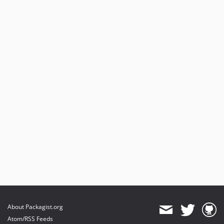
About Packagist.org
Atom/RSS Feeds