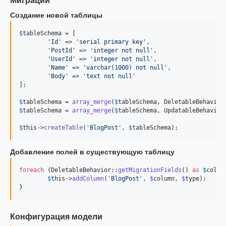
Миграции
Создание новой таблицы
$
tableSchema
 = [

'
Id
'
 => 
'
serial primary key
'
,

'
PostId
'
 => 
'
integer not null
'
,

'
UserId
'
 => 
'
integer not null
'
,

'
Name
'
 => 
'
varchar(1000) not null
'
,

'
Body
'
 => 
'
text not null
'
];

$
tableSchema
 = 
array_merge
(
$
tableSchema
, DeletableBehavior
$
tableSchema
 = 
array_merge
(
$
tableSchema
, UpdatableBehavior
$
this
->
createTable
(
'
BlogPost
'
, 
$
tableSchema
);
Добавление полей в существующую таблицу
foreach
 (DeletableBehavior::
getMigrationFields
() 
as
$
colum
$
this
->
addColumn
(
'
BlogPost
'
, 
$
column
, 
$
type
);

}
Конфигурация модели