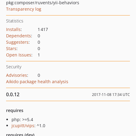
pkg:composer/ruvents/yii-behaviors
Transparency log
Statistics
Installs
:
1 417
Dependents
:
0
Suggesters
:
0
Stars
:
0
Open Issues
:
1
Security
Advisories
:
0
Aikido package health analysis
0.0.12
2017-11-08 17:34 UTC
requires
php: >=5.4
jcupitt/vips
: ^1.0
requires (dev)