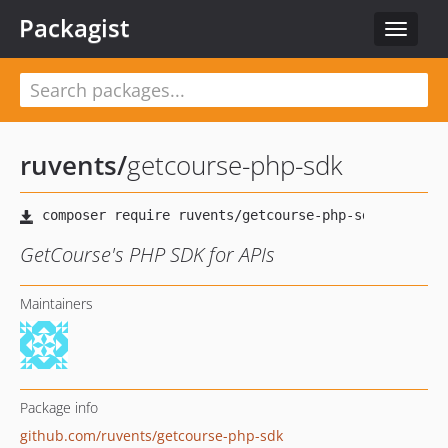
Packagist
Toggle
navigat
ruvents
/
getcourse-php-sdk
GetCourse's PHP SDK for APIs
Maintainers
Package info
github.com/ruvents/getcourse-php-sdk