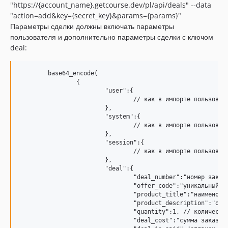
"https://{account_name}.getcourse.dev/pl/api/deals" --data
"action=add&key={secret_key}&params={params}"
Параметры сделки должны включать параметры
пользователя и дополнительно параметры сделки с ключом
deal:
	base64_encode(

		{

			"user":{

				// как в импорте пользователя

			},

			"system":{

				// как в импорте пользователя

			},

			"session":{

				// как в импорте пользователя

			},

			"deal":{

				"deal_number":"номер заказа",

				"offer_code":"уникальный код предложения",

				"product_title":"наименование предложения",

				"product_description":"описание предложения",

				"quantity":1, // количество

				"deal_cost":"сумма заказа",
