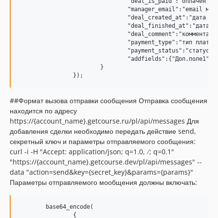
				"deal_is_paid":"оплачен да/нет"

				"manager_email":"email менеджера",

				"deal_created_at":"дата заказа",

				"deal_finished_at":"дата оплаты/завершения заказа",

				"deal_comment":"комментарий",

				"payment_type":"тип платежа из списка",

				"payment_status":"статус платежа из списка",

				"addfields":{"Доп.поле1":"значение","Доп.поле2":"значение"} // для добавления дополнительных полей заказа

			}

##Формат вызова отправки сообщения Отправка сообщения
находится по адресу
https://{account_name}.getcourse.ru/pl/api/messages Для
добавления сделки необходимо передать действие send,
секретный ключ и параметры отправляемого сообщения:
curl -i -H "Accept: application/json; q=1.0,
/
; q=0.1"
"https://{account_name}.getcourse.dev/pl/api/messages" --
data "action=send&key={secret_key}&params={params}"
Параметры отправляемого мообщения должны включать:
	base64_encode(

		{
