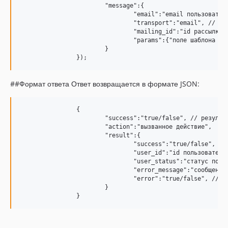
			"message":{

				"email":"email пользователя",

				"transport":"email", // тип транспорта

				"mailing_id":"id рассылки",

				"params":{"поле шаблона 1":"значение","поле шаблона 2":"значение"} // можно переопределить поля шаблона, например first_name

			}

##Формат ответа Ответ возвращается в формате JSON:
		{

			"success":"true/false", // результат вызова

			"action":"вызванное действие",

			"result":{

				"success":"true/false", // результат действия

				"user_id":"id пользователя",

				"user_status":"статус пользователя",

				"error_message":"сообщение об ошибке",

				"error":"true/false", // наличие ошибок

			}
