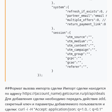
			},

			"system":{

				"refresh_if_exists":0, // обновлять ли существующего пользователя 1/0 да/нет

				"partner_email":"email партнера",

				"multiple_offers":0, // добавлять несколько предложений в заказ 1/0

				"return_payment_link":0 // возвращать ссылку на оплату 1/0

			},

			"session":{

				"utm_source":"",

				"utm_medium":"",

				"utm_content":"",

				"utm_campaign":"",

				"utm_group":"",

				"gcpc":"",

				"gcao":"",

				"referer":"",

			}

##Формат вызова импорта сделки Импорт сделки находится
по адресу https://{account_name}.getcourse.ru/pl/api/deals
Для добавления сделки необходимо передать действие add,
секретный ключ и параметры добавляемого пользователя и
сделки: curl -i -H "Accept: application/json; q=1.0,
/
; q=0.1"