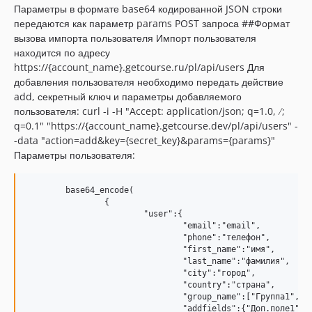
Параметры в формате base64 кодированной JSON строки
передаются как параметр params POST запроса ##Формат
вызова импорта пользователя Импорт пользователя
находится по адресу
https://{account_name}.getcourse.ru/pl/api/users Для
добавления пользователя необходимо передать действие
add, секретный ключ и параметры добавляемого
пользователя: curl -i -H "Accept: application/json; q=1.0,
/
;
q=0.1" "https://{account_name}.getcourse.dev/pl/api/users" -
-data "action=add&key={secret_key}&params={params}"
Параметры пользователя:
	base64_encode(

		{

			"user":{

				"email":"email",

				"phone":"телефон",

				"first_name":"имя",

				"last_name":"фамилия",

				"city":"город",

				"country":"страна",

				"group_name":["Группа1","Группа2"], // для добавления пользователя в группу

				"addfields":{"Доп.поле1":"значение","Доп.поле2":"значение"} // для добавления дополнительных полей пользователя
