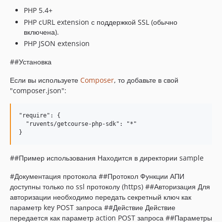
PHP 5.4+
PHP cURL extension с поддержкой SSL (обычно
включена).
PHP JSON extension
##Установка
Если вы используете
Composer
, то добавьте в свой
"composer.json":
"require": {

  "ruvents/getcourse-php-sdk": "*"

##Пример использования Находится в директории sample
#Документация протокола ##Протокол Функции АПИ
доступны только по ssl протоколу (https) ##Авторизация Для
авторизации необходимо передать секретный ключ как
параметр key POST запроса ##Действие Действие
передается как параметр action POST запроса ##Параметры