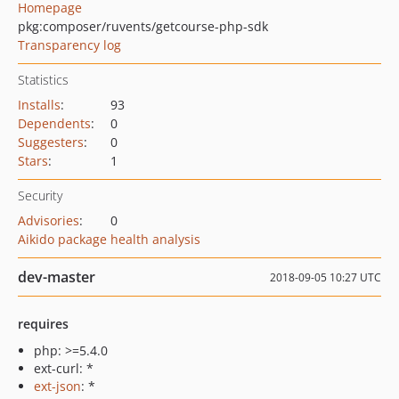
Homepage
pkg:composer/ruvents/getcourse-php-sdk
Transparency log
Statistics
Installs
:
93
Dependents
:
0
Suggesters
:
0
Stars
:
1
Security
Advisories
:
0
Aikido package health analysis
dev-master
2018-09-05 10:27 UTC
requires
php: >=5.4.0
ext-curl: *
ext-json
: *