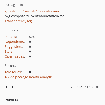
Package info
github.com/ruvents/annotation-md
pkg:composer/ruvents/annotation-md
Transparency log
Statistics
Installs
:
578
Dependents
:
0
Suggesters
:
0
Stars
:
0
Open Issues
:
0
Security
Advisories
:
0
Aikido package health analysis
0.1.0
2019-02-07 13:56 UTC
requires