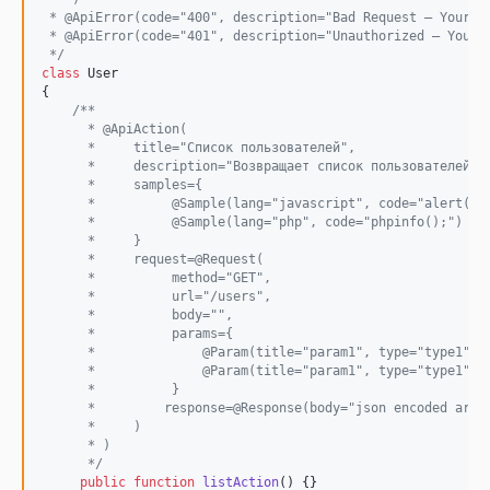
 * @ApiError(code="400", description="Bad Request – Your r
 * @ApiError(code="401", description="Unauthorized – Your 
 */
class
 User

{

/**
      * @ApiAction(
      *     title="Список пользователей",
      *     description="Возвращает список пользователей",
      *     samples={
      *          @Sample(lang="javascript", code="alert('1
      *          @Sample(lang="php", code="phpinfo();")
      *     }
      *     request=@Request(
      *          method="GET",
      *          url="/users",
      *          body="",
      *          params={
      *              @Param(title="param1", type="type1", 
      *              @Param(title="param1", type="type1", 
      *          }
      *         response=@Response(body="json encoded arra
      *     )
      * )
      */
public
function
listAction
() {}
