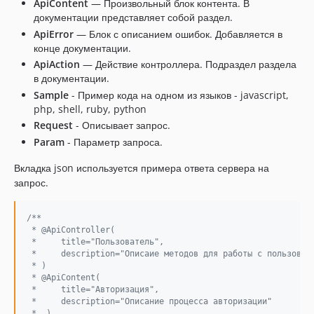
ApiContent
— Произвольный блок контента. В
документации представляет собой раздел.
ApiError
— Блок с описанием ошибок. Добавляется в
конце документации.
ApiAction
— Действие контроллера. Подраздел раздела
в документации.
Sample
- Пример кода на одном из языков - javascript,
php, shell, ruby, python
Request
- Описывает запрос.
Param
- Параметр запроса.
Вкладка json используется примера ответа сервера на
запрос.
/**
 * @ApiController(
 *     title="Пользователь",
 *     description="Описаие методов для работы с пользоват
 * )
 * @ApiContent(
 *     title="Авторизация",
 *     description="Описание процесса авторизации"
 *  )