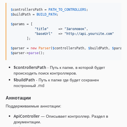
$
controllersPath
 = 
PATH_TO_CONTROLLERS
$
buildPath
 = 
BUILD_PATH
;

$
params
 = [

"
title
"
     => 
"
Заголовок
"
,

"
baseUrl
"
   => 
"
http://api.yoursite.com
"
        ];

$
parser
 = 
new
Parser
(
$
controllersPath
, 
$
buildPath
, 
$
params
$
parser
->
parse
();
$controllersPath
- Путь к папке, в которой будет
происходить поиск контроллеров.
$buildPath
- Путь к папке где будет сохранен
постронный .md
Аннотации
Поддерживаемые аннотации:
ApiController
— Описывает контроллер. Раздел в
документации.