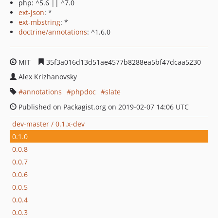
php: ^5.6 || ^7.0
ext-json
: *
ext-mbstring
: *
doctrine/annotations
: ^1.6.0
MIT
35f3a016d13d51ae4577b8288ea5bf47dcaa5230
Alex Krizhanovsky
annotations
phpdoc
slate
Published on Packagist.org on 2019-02-07 14:06 UTC
dev-master / 0.1.x-dev
0.1.0
0.0.8
0.0.7
0.0.6
0.0.5
0.0.4
0.0.3