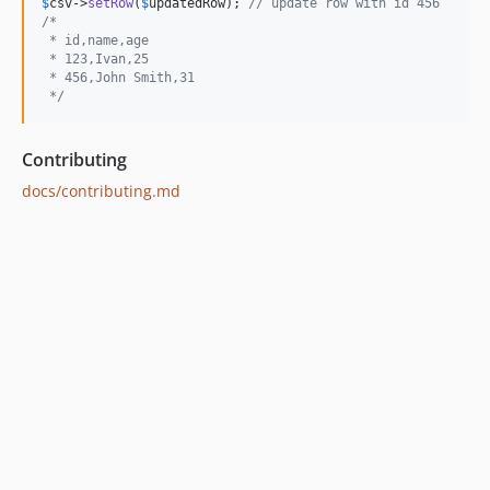
$
csv
->
setRow
(
$
updatedRow
); 
// update row with id 456
/*
 * id,name,age
 * 123,Ivan,25
 * 456,John Smith,31
 */
Contributing
docs/contributing.md