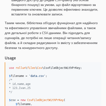
бінарного пошуку) за умови, що файл відсортовано за
первинним ключем. Це дозволяє ефективно знаходити,
вставляти та оновлювати записи.
Таким чином, бібліотека об’єднує функціонал для надійного
та ефективного управління звичайними файлами, а також
для детальної роботи з CSV‑даними. Він підходить для
сценаріїв, де потрібні не лише операції читання/запису
файлів, а й складне редагування їх вмісту з забезпеченням
безпеки та конкурентного доступу.
Usage
use
rollun
\
files
\
Csv
\
CsvFileObjectWithPrKey
;

$
filename
 = 
'
data.csv
'
/* 
* id,name,age
* 123,Ivan,25
*/
$
csv
 = 
new
CsvFileObjectWithPrKey
(

$
filename
,
