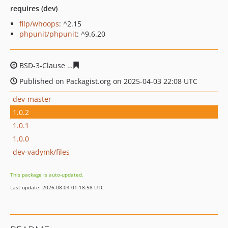
requires (dev)
filp/whoops
: ^2.15
phpunit/phpunit
: ^9.6.20
BSD-3-Clause
f933ec669ee1fe996db972cfe7a912b79d4e
Published on Packagist.org on 2025-04-03 22:08 UTC
dev-master
1.0.2
1.0.1
1.0.0
dev-vadymk/files
This package is auto-updated.
Last update: 2026-08-04 01:18:58 UTC