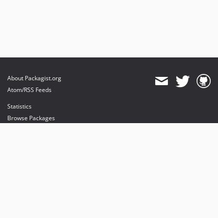
About Packagist.org
Atom/RSS Feeds
Statistics
Browse Packages
API
Mirrors
Status
Dashboard
provides maintenance and hosting