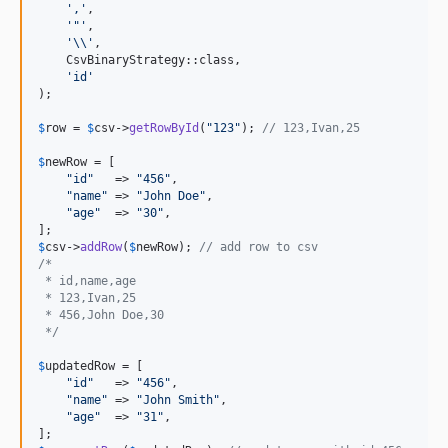
'
,
'
,

'
"
'
,

'\\'
,

    CsvBinaryStrategy::class,

'
id
'
);

$
row
 = 
$
csv
->
getRowById
(
"
123
"
); 
// 123,Ivan,25
$
newRow
 = [

"
id
"
   => 
"
456
"
,

"
name
"
 => 
"
John Doe
"
,

"
age
"
  => 
"
30
"
,

$
csv
->
addRow
(
$
newRow
); 
// add row to csv
/*
 * id,name,age
 * 123,Ivan,25
 * 456,John Doe,30
 */
$
updatedRow
 = [

"
id
"
   => 
"
456
"
,

"
name
"
 => 
"
John Smith
"
,

"
age
"
  => 
"
31
"
,
