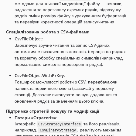
методами для точкової модифікації файлу — вставки,
видалення та перезапису окремих рядків, підрахунку
рядків, зміни розміру файлу з урахуванням буферизації
та перевірки коректності операцій запису/читання.
Спеціалізована робота з CSV‑файлами
CsvFileObject:
Забезпечує зручне читання та запис CSV‑даних,
автоматичне визначення заголовків, ітерацію по рядках
та коректну обробку спеціальних символів (наприклад,
нормалізацію символів переведення рядка).
CsvFileObjectWithPrKey:
Розширює можливості роботи з CSV, передбачаючи
наявність первинного ключа (зазвичай у першому
стовпці). Дозволяє виконувати пошук, додавання та
оновлення рядків за значенням цього ключа.
Підтримка стратегій пошуку та модифікації
Патерн «Стратегія»:
Інтерфейс
та його реалізація,
CsvStrategyInterface
наприклад,
, реалізують механізм
CsvBinaryStrategy
швидкого доступу до рядків CSV‑файлу (на основі