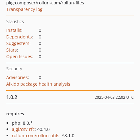
pkg:composer/rollun-com/rollun-files
Transparency log
Statistics
Installs
:
0
Dependents
:
0
Suggesters
:
0
Stars
:
0
Open Issues
:
0
Security
Advisories
:
0
Aikido package health analysis
1.0.2
2025-04-03 22:02 UTC
requires
php: 8.0.*
ajgl/csv-rfc
: ^0.4.0
rollun-com/rollun-utils
: ^8.1.0