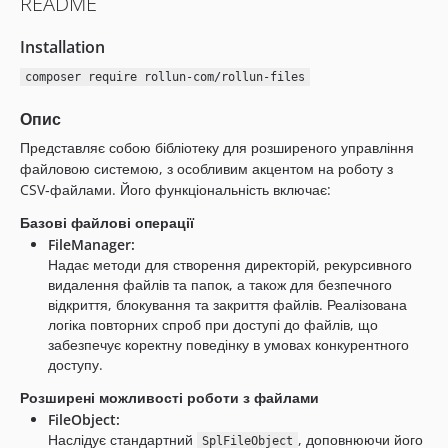
README
Installation
composer require rollun-com/rollun-files
Опис
Представляє собою бібліотеку для розширеного управління
файловою системою, з особливим акцентом на роботу з
CSV‑файлами. Його функціональність включає:
Базові файлові операції
FileManager:
Надає методи для створення директорій, рекурсивного
видалення файлів та папок, а також для безпечного
відкриття, блокування та закриття файлів. Реалізована
логіка повторних спроб при доступі до файлів, що
забезпечує коректну поведінку в умовах конкурентного
доступу.
Розширені можливості роботи з файлами
FileObject:
Наслідує стандартний
, доповнюючи його
SplFileObject