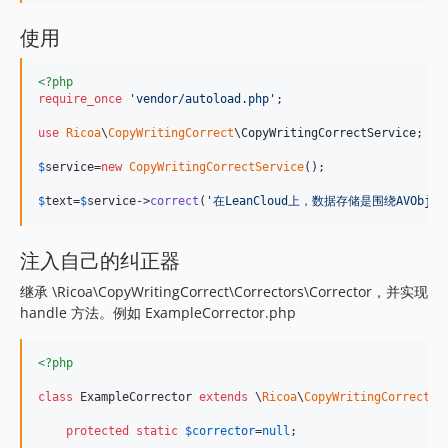
使用
<?php
require_once
'
vendor/autoload.php
'
;

use
Ricoa
\
CopyWritingCorrect
\
CopyWritingCorrectService
;

$
service
=
new
CopyWritingCorrectService
();

$
text
=
$
service
->
correct
(
'
在LeanCloud上，数据存储是围绕AVObje
注入自己的纠正器
继承 \Ricoa\CopyWritingCorrect\Correctors\Corrector，并实现
handle 方法。例如 ExampleCorrector.php
<?php
class
 ExampleCorrector 
extends
 \
Ricoa
\
CopyWritingCorrect
\
C
protected
static
$
corrector
=
null
;
