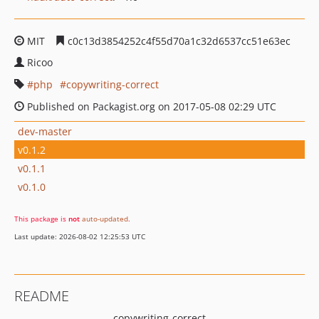
MIT
c0c13d3854252c4f55d70a1c32d6537cc51e63ec
Ricoo
php
copywriting-correct
Published on Packagist.org on 2017-05-08 02:29 UTC
dev-master
v0.1.2
v0.1.1
v0.1.0
This package is
not
auto-updated
.
Last update: 2026-08-02 12:25:53 UTC
README
copywriting-correct