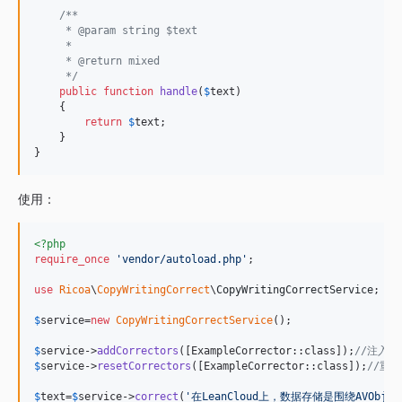
/**
     * @param string $text
     *
     * @return mixed
     */
public
function
handle
(
$
text
)

    {

return
$
text
;

    }

}
使用：
<?php
require_once
'
vendor/autoload.php
'
;

use
Ricoa
\
CopyWritingCorrect
\
CopyWritingCorrectService
;

$
service
=
new
CopyWritingCorrectService
();

$
service
->
addCorrectors
([ExampleCorrector::class]);
//注入纠
$
service
->
resetCorrectors
([ExampleCorrector::class]);
//重
$
text
=
$
service
->
correct
(
'
在LeanCloud上，数据存储是围绕AVObje