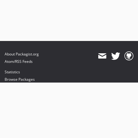
About Packagist.org
Atom/RSS Feeds
Statistics
Browse Packages
API
Mirrors
Status
Dashboard
provides maintenance and hosting