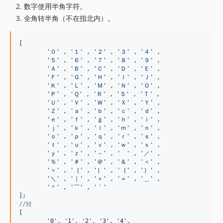
数字使用半角字符。
全角转半角（不在指北内）。
[

'
０
'
 , 
'
１
'
 , 
'
２
'
 , 
'
３
'
 , 
'
４
'
 ,

'
５
'
 , 
'
６
'
 , 
'
７
'
 , 
'
８
'
 , 
'
９
'
 ,

'
Ａ
'
 , 
'
Ｂ
'
 , 
'
Ｃ
'
 , 
'
Ｄ
'
 , 
'
Ｅ
'
 ,

'
Ｆ
'
 , 
'
Ｇ
'
 , 
'
Ｈ
'
 , 
'
Ｉ
'
 , 
'
Ｊ
'
 ,

'
Ｋ
'
 , 
'
Ｌ
'
 , 
'
Ｍ
'
 , 
'
Ｎ
'
 , 
'
Ｏ
'
 ,

'
Ｐ
'
 , 
'
Ｑ
'
 , 
'
Ｒ
'
 , 
'
Ｓ
'
 , 
'
Ｔ
'
 ,

'
Ｕ
'
 , 
'
Ｖ
'
 , 
'
Ｗ
'
 , 
'
Ｘ
'
 , 
'
Ｙ
'
 ,

'
Ｚ
'
 , 
'
ａ
'
 , 
'
ｂ
'
 , 
'
ｃ
'
 , 
'
ｄ
'
 ,

'
ｅ
'
 , 
'
ｆ
'
 , 
'
ｇ
'
 , 
'
ｈ
'
 , 
'
ｉ
'
 ,

'
ｊ
'
 , 
'
ｋ
'
 , 
'
ｌ
'
 , 
'
ｍ
'
 , 
'
ｎ
'
 ,

'
ｏ
'
 , 
'
ｐ
'
 , 
'
ｑ
'
 , 
'
ｒ
'
 , 
'
ｓ
'
 ,

'
ｔ
'
 , 
'
ｕ
'
 , 
'
ｖ
'
 , 
'
ｗ
'
 , 
'
ｘ
'
 ,

'
ｙ
'
 , 
'
ｚ
'
 , 
'
－
'
 , 
'
'
 , 
'
／
'
 ,

'
％
'
 , 
'
＃
'
 , 
'
＠
'
 , 
'
＆
'
 , 
'
＜
'
 ,

'
＞
'
 , 
'
［
'
 , 
'
］
'
 , 
'
｛
'
 , 
'
｝
'
 ,

'
＼
'
 , 
'
｜
'
 , 
'
＋
'
 , 
'
＝
'
 , 
'
＿
'
 ,

'
＾
'
 , 
'
￣
'
 , 
'
｀
'
//转
[

'
0
'
, 
'
1
'
, 
'
2
'
, 
'
3
'
, 
'
4
'
,
