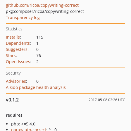
github.com/ricoa/copywriting-correct
pkg:composer/ricoa/copywriting-correct
Transparency log
Statistics
Installs
:
115
Dependents
:
1
Suggesters
:
0
Stars
:
76
Open Issues
:
2
Security
Advisories
:
0
Aikido package health analysis
v0.1.2
2017-05-08 02:26 UTC
requires
php: >=5.4.0
naux/auto-correct
: ^1.0