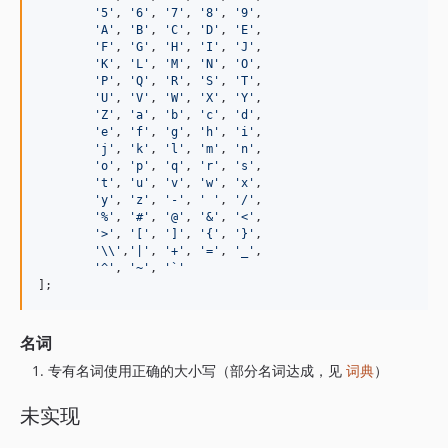
'
5
'
, 
'
6
'
, 
'
7
'
, 
'
8
'
, 
'
9
'
,

'
A
'
, 
'
B
'
, 
'
C
'
, 
'
D
'
, 
'
E
'
,

'
F
'
, 
'
G
'
, 
'
H
'
, 
'
I
'
, 
'
J
'
,

'
K
'
, 
'
L
'
, 
'
M
'
, 
'
N
'
, 
'
O
'
,

'
P
'
, 
'
Q
'
, 
'
R
'
, 
'
S
'
, 
'
T
'
,

'
U
'
, 
'
V
'
, 
'
W
'
, 
'
X
'
, 
'
Y
'
,

'
Z
'
, 
'
a
'
, 
'
b
'
, 
'
c
'
, 
'
d
'
,

'
e
'
, 
'
f
'
, 
'
g
'
, 
'
h
'
, 
'
i
'
,

'
j
'
, 
'
k
'
, 
'
l
'
, 
'
m
'
, 
'
n
'
,

'
o
'
, 
'
p
'
, 
'
q
'
, 
'
r
'
, 
'
s
'
,

'
t
'
, 
'
u
'
, 
'
v
'
, 
'
w
'
, 
'
x
'
,

'
y
'
, 
'
z
'
, 
'
-
'
, 
'
'
, 
'
/
'
,

'
%
'
, 
'
#
'
, 
'
@
'
, 
'
&
'
, 
'
<
'
,

'
>
'
, 
'
[
'
, 
'
]
'
, 
'
{
'
, 
'
}
'
,

'\\'
,
'
|
'
, 
'
+
'
, 
'
=
'
, 
'
_
'
,

'
^
'
, 
'
~
'
, 
'
`
'
];
名词
专有名词使用正确的大小写（部分名词达成，见
词典
）
未实现