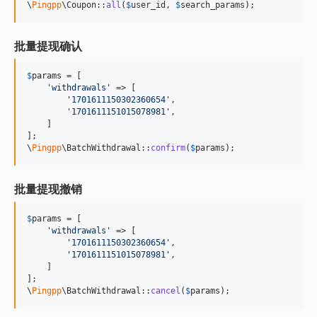
\
Pingpp
\Coupon::
all
(
$
user_id
, 
$
search_params
);
批量提现确认
$
params
 = [

'
withdrawals
'
 => [

'
1701611150302360654
'
,

'
1701611151015078981
'
,

    ]

];

\
Pingpp
\BatchWithdrawal::
confirm
(
$
params
);
批量提现撤销
$
params
 = [

'
withdrawals
'
 => [

'
1701611150302360654
'
,

'
1701611151015078981
'
,

    ]

];

\
Pingpp
\BatchWithdrawal::
cancel
(
$
params
);