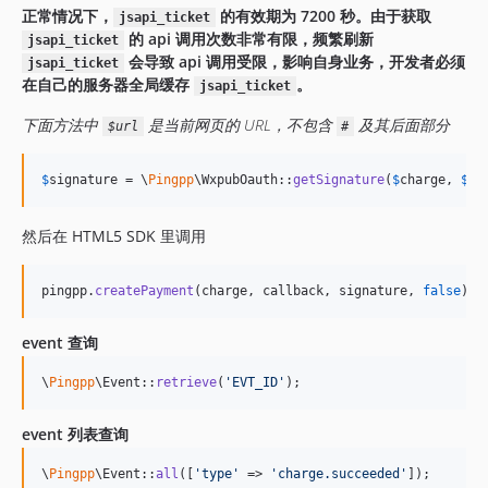
正常情况下，
的有效期为 7200 秒。由于获取
jsapi_ticket
的 api 调用次数非常有限，频繁刷新
jsapi_ticket
会导致 api 调用受限，影响自身业务，开发者必须
jsapi_ticket
在自己的服务器全局缓存
。
jsapi_ticket
下面方法中
是当前网页的 URL，不包含
及其后面部分
$url
#
$
signature
 = \
Pingpp
\WxpubOauth::
getSignature
(
$
charge
, 
$
ti
然后在 HTML5 SDK 里调用
pingpp
.
createPayment
(
charge
,
callback
,
signature
,
false
)
;
event 查询
\
Pingpp
\Event::
retrieve
(
'
EVT_ID
'
);
event 列表查询
\
Pingpp
\Event::
all
([
'
type
'
 => 
'
charge.succeeded
'
]);