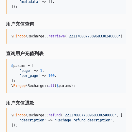
'
metadata
'
 => [],

]);
用户充值查询
\
Pingpp
\Recharge::
retrieve
(
'
221170807730968330240000
'
)
查询用户充值列表
$
params
 = [

'
page
'
 => 
1
,

'
per_page
'
 => 
100
,

];

\
Pingpp
\Recharge::
all
(
$
params
);
用户充值退款
\
Pingpp
\Recharge::
refund
(
'
221170807730968330240000
'
, [

'
description
'
 => 
'
Rechage refund description
'
,

]);