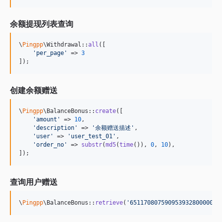
余额提现列表查询
\
Pingpp
\Withdrawal::
all
([

'
per_page
'
 => 
3
]);
创建余额赠送
\
Pingpp
\BalanceBonus::
create
([

'
amount
'
 => 
10
,

'
description
'
 => 
'
余额赠送描述
'
,

'
user
'
 => 
'
user_test_01
'
,

'
order_no
'
 => 
substr
(
md5
(
time
()), 
0
, 
10
),

]);
查询用户赠送
\
Pingpp
\BalanceBonus::
retrieve
(
'
651170807590953932800000
'
)