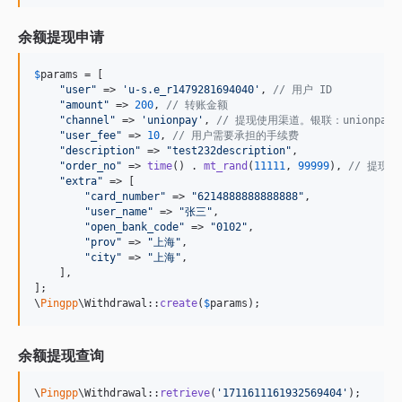
余额提现申请
$
params
 = [

"
user
"
 => 
'
u-s.e_r1479281694040
'
, 
// 用户 ID
"
amount
"
 => 
200
, 
// 转账金额
"
channel
"
 => 
'
unionpay
'
, 
// 提现使用渠道。银联：unionpay
"
user_fee
"
 => 
10
, 
// 用户需要承担的手续费
"
description
"
 => 
"
test232description
"
,

"
order_no
"
 => 
time
() . 
mt_rand
(
11111
, 
99999
), 
// 提现
"
extra
"
 => [

"
card_number
"
 => 
"
6214888888888888
"
,

"
user_name
"
 => 
"
张三
"
,

"
open_bank_code
"
 => 
"
0102
"
,

"
prov
"
 => 
"
上海
"
,

"
city
"
 => 
"
上海
"
,

    ],

];

\
Pingpp
\Withdrawal::
create
(
$
params
);
余额提现查询
\
Pingpp
\Withdrawal::
retrieve
(
'
1711611161932569404
'
);