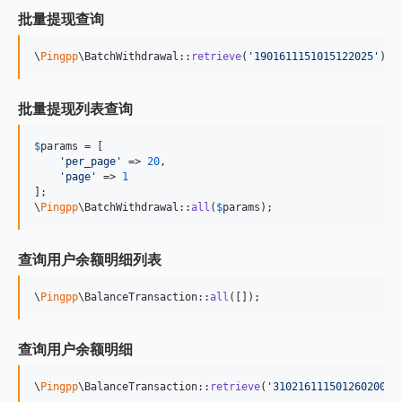
批量提现查询
\
Pingpp
\BatchWithdrawal::
retrieve
(
'
1901611151015122025
'
); 
批量提现列表查询
$
params
 = [

'
per_page
'
 => 
20
,

'
page
'
 => 
1
];

\
Pingpp
\BatchWithdrawal::
all
(
$
params
);
查询用户余额明细列表
\
Pingpp
\BalanceTransaction::
all
([]);
查询用户余额明细
\
Pingpp
\BalanceTransaction::
retrieve
(
'
31021611150126020000