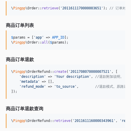
\
Pingpp
\Order::
retrieve
(
'
2011611170000003651
'
); 
// 订单对象 
商品订单列表
$
params
 = [
'
app
'
 => 
APP_ID
];

\
Pingpp
\Order::
all
(
$
params
);
商品订单退款
\
Pingpp
\OrderRefund::
create
(
'
2011708070000007521
'
, [

'
description
'
 => 
'
Your description
'
, 
//退款附加说明。
'
metadata
'
 => [],

'
refund_mode
'
 => 
'
to_source
'
,        
//退款模式。原路退回：
]);
商品订单退款查询
\
Pingpp
\OrderRefund::
retrieve
(
'
2011611160000343961
'
, 
'
re_O