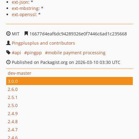
ext-json
: *
ext-mbstring
: *
ext-openssl
: *
MIT
16677d4eaf6dc94289326e0f7446c6ad1c235668
Pingplusplus and contributors
api
pingpp
mobile payment processing
Published on Packagist.org on 2026-03-10 03:30 UTC
dev-master
3.0.0
2.6.0
2.5.1
2.5.0
2.4.9
2.4.8
2.4.7
2.4.6