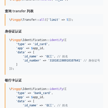
查询 transfer 列表
\
Pingpp
\Transfer::
all
([
'
limit
'
 => 
5
]);
身份证认证
\
Pingpp
\Identification::
identify
([

'
type
'
 => 
'
id_card
'
,

'
app
'
 => 
$
app_id
,

'
data
'
 => [

'
id_name
'
 => 
'
张三
'
, 
// 姓名
'
id_number
'
 => 
'
310181198910107641
'
// 身份证号
    ]

]);
银行卡认证
\
Pingpp
\Identification::
identify
([

'
type
'
 => 
'
bank_card
'
,

'
app
'
 => 
$
app_id
,

'
data
'
 => [

'
id_name
'
 => 
'
张三
'
, 
// 姓名