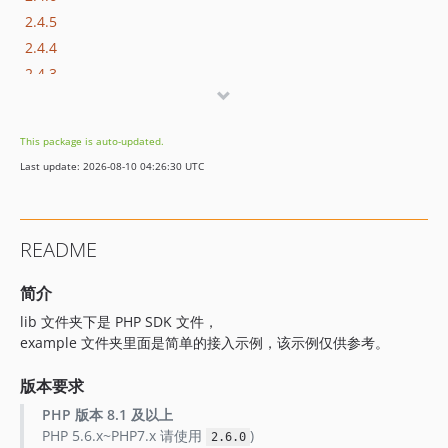
2.4.5
2.4.4
2.4.3
2.4.2
2.4.1
This package is auto-updated.
2.2.3
Last update: 2026-08-10 04:26:30 UTC
2.2.0
2.1.5
2.1.4
README
2.1.3
2.1.2
简介
2.1.1
lib 文件夹下是 PHP SDK 文件，
2.1.0
example 文件夹里面是简单的接入示例，该示例仅供参考。
2.0.7
版本要求
2.0.6
2.0.5
PHP 版本 8.1 及以上
PHP 5.6.x~PHP7.x 请使用
)
2.0.4
2.6.0