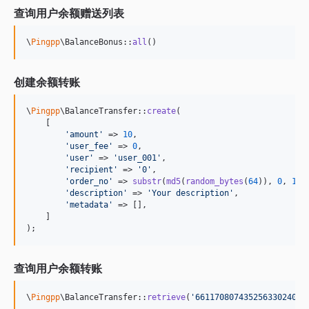
查询用户余额赠送列表
\
Pingpp
\BalanceBonus::
all
()
创建余额转账
\
Pingpp
\BalanceTransfer::
create
(

    [

'
amount
'
 => 
10
,

'
user_fee
'
 => 
0
,

'
user
'
 => 
'
user_001
'
,

'
recipient
'
 => 
'
0
'
,

'
order_no
'
 => 
substr
(
md5
(
random_bytes
(
64
)), 
0
, 
10
),
'
description
'
 => 
'
Your description
'
,

'
metadata
'
 => [],

    ]

);
查询用户余额转账
\
Pingpp
\BalanceTransfer::
retrieve
(
'
66117080743525633024000