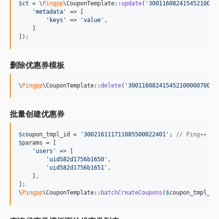
$
ct
 = \
Pingpp
\CouponTemplate::
update
(
'
30011608241545210000
'
metadata
'
 => [

'
keys
'
 => 
'
value
'
,

    ]

]);
删除优惠券模板
\
Pingpp
\CouponTemplate::
delete
(
'
300116082415452100000700
'
)
批量创建优惠券
$
coupon_tmpl_id
 = 
'
300216111711085500022401
'
; 
// Ping++
$
params
 = [

'
users
'
 => [

'
uid582d1756b1650
'
,

'
uid582d1756b1651
'
,

    ],

];

\
Pingpp
\CouponTemplate::
batchCreateCoupons
(
$
coupon_tmpl_id