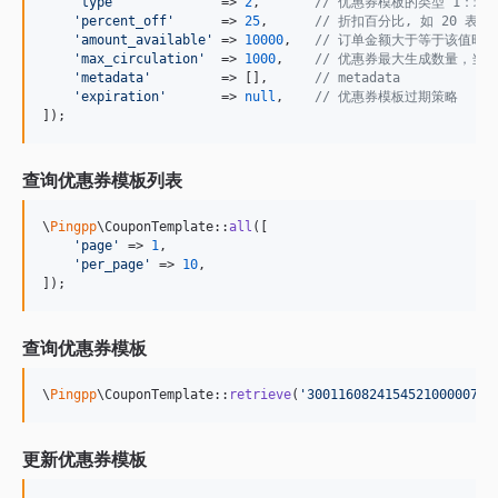
'
type
'
             => 
2
,       
// 优惠券模板的类型 1：现
'
percent_off
'
      => 
25
,      
// 折扣百分比, 如 20 表示 
'
amount_available
'
 => 
10000
,   
// 订单金额大于等于该值时
'
max_circulation
'
  => 
1000
,    
// 优惠券最大生成数量，当
'
metadata
'
         => [],      
// metadata
'
expiration
'
       => 
null
,    
// 优惠券模板过期策略
]);
查询优惠券模板列表
\
Pingpp
\CouponTemplate::
all
([

'
page
'
 => 
1
,

'
per_page
'
 => 
10
,

]);
查询优惠券模板
\
Pingpp
\CouponTemplate::
retrieve
(
'
300116082415452100000700
更新优惠券模板