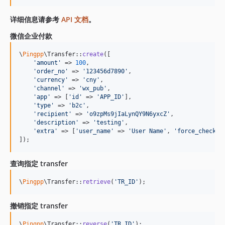
详细信息请参考
API 文档
。
微信企业付款
\
Pingpp
\Transfer::
create
([

'
amount
'
 => 
100
,

'
order_no
'
 => 
'
123456d7890
'
,

'
currency
'
 => 
'
cny
'
,

'
channel
'
 => 
'
wx_pub
'
,

'
app
'
 => [
'
id
'
 => 
'
APP_ID
'
],

'
type
'
 => 
'
b2c
'
,

'
recipient
'
 => 
'
o9zpMs9jIaLynQY9N6yxcZ
'
,

'
description
'
 => 
'
testing
'
,

'
extra
'
 => [
'
user_name
'
 => 
'
User Name
'
, 
'
force_check
'
 
]);
查询指定 transfer
\
Pingpp
\Transfer::
retrieve
(
'
TR_ID
'
);
撤销指定 transfer
\
Pingpp
\Transfer::
reverse
(
'
TR_ID
'
);