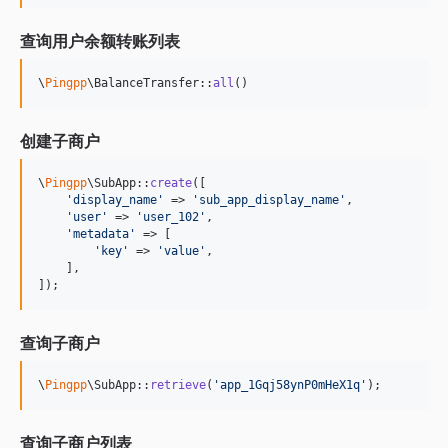
查询用户余额转账列表
\
Pingpp
\BalanceTransfer::
all
()
创建子商户
\
Pingpp
\SubApp::
create
([

'
display_name
'
 => 
'
sub_app_display_name
'
,

'
user
'
 => 
'
user_102
'
,

'
metadata
'
 => [

'
key
'
 => 
'
value
'
,

    ],

]);
查询子商户
\
Pingpp
\SubApp::
retrieve
(
'
app_1Gqj58ynP0mHeX1q
'
);
查询子商户列表