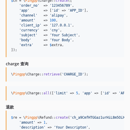
$
ch
 = \
Pingpp
\Charge::
create
([

'
order_no
'
  => 
'
123456789
'
,

'
app
'
       => [
'
id
'
 => 
'
APP_ID
'
],

'
channel
'
   => 
'
alipay
'
,

'
amount
'
    => 
100
,

'
client_ip
'
 => 
'
127.0.0.1
'
,

'
currency
'
  => 
'
cny
'
,

'
subject
'
   => 
'
Your Subject
'
,

'
body
'
      => 
'
Your Body
'
,

'
extra
'
     => 
$
extra
,

]);
charge 查询
\
Pingpp
\Charge::
retrieve
(
'
CHARGE_ID
'
);
\
Pingpp
\Charge::
all
([
'
limit
'
 => 
5
, 
'
app
'
 => [
'
id
'
 => 
'
APP_
退款
$
re
 = \
Pingpp
\Refund::
create
(
'
ch_a9CmfHTGGaz1urHiL8m5OiX1
'
'
amount
'
 => 
1
,

'
description
'
 => 
'
Your Descripton
'
,
