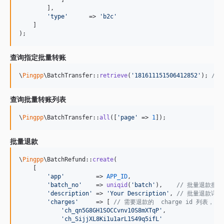
        ],

'
type
'
      => 
'
b2c
'
    ]

);
查询指定批量转账
\
Pingpp
\BatchTransfer::
retrieve
(
'
181611151506412852
'
); 
//
查询批量转账列表
\
Pingpp
\BatchTransfer::
all
([
'
page
'
 => 
1
]);
批量退款
\
Pingpp
\BatchRefund::
create
(

    [

'
app
'
         => 
APP_ID
,

'
batch_no
'
    => 
uniqid
(
'
batch
'
),    
// 批量退款批次
'
description
'
 => 
'
Your Description
'
, 
// 批量退款详情，
'
charges
'
     => [ 
// 需要退款的  charge id 列表，一
'
ch_qn5G8GH1SOCCvnv10S8mXTqP
'
,

'
ch_SijjXL8Ki1u1arL1S49q5ifL
'