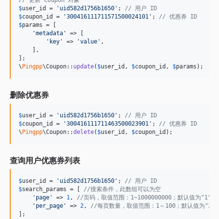
// 更新 Coupon 对象
$
user_id
 = 
'
uid582d1756b1650
'
; 
// 用户 ID
$
coupon_id
 = 
'
300416111711571500024101
'
; 
// 优惠券 ID
$
params
 = [

'
metadata
'
 => [

'
key
'
 => 
'
value
'
,

    ],

];

\
Pingpp
\Coupon::
update
(
$
user_id
, 
$
coupon_id
, 
$
params
);
删除优惠券
$
user_id
 = 
'
uid582d1756b1650
'
; 
// 用户 ID
$
coupon_id
 = 
'
300416111711463500023901
'
; 
// 优惠券 ID
\
Pingpp
\Coupon::
delete
(
$
user_id
, 
$
coupon_id
);
查询用户优惠券列表
$
user_id
 = 
'
uid582d1756b1650
'
; 
// 用户 ID
$
search_params
 = [ 
//搜索条件，此数组可以为空
'
page
'
 => 
1
, 
//页码，取值范围：1~1000000000；默认值为"1"
'
per_page
'
 => 
2
, 
//每页数量，取值范围：1～100；默认值为"20"
];
