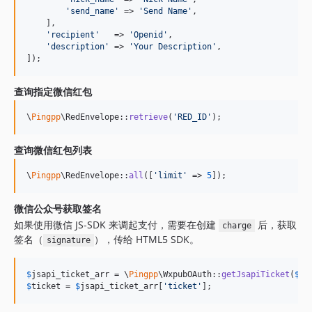
'
send_name
'
 => 
'
Send Name
'
,

    ],

'
recipient
'
   => 
'
Openid
'
,

'
description
'
 => 
'
Your Description
'
,

]);
查询指定微信红包
\
Pingpp
\RedEnvelope::
retrieve
(
'
RED_ID
'
);
查询微信红包列表
\
Pingpp
\RedEnvelope::
all
([
'
limit
'
 => 
5
]);
微信公众号获取签名
如果使用微信 JS-SDK 来调起支付，需要在创建
后，获取
charge
签名（
），传给 HTML5 SDK。
signature
$
jsapi_ticket_arr
 = \
Pingpp
\WxpubOAuth::
getJsapiTicket
(
$
wx
$
ticket
 = 
$
jsapi_ticket_arr
[
'
ticket
'
];