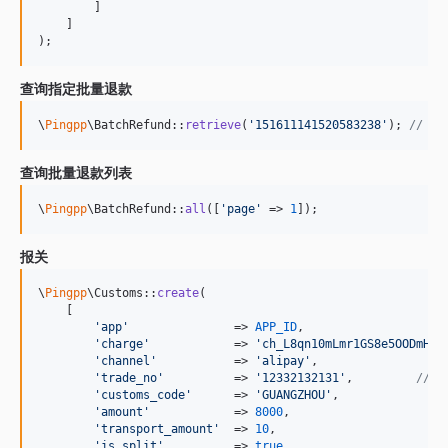
        ]

    ]

);
查询指定批量退款
\
Pingpp
\BatchRefund::
retrieve
(
'
151611141520583238
'
); 
// 批
查询批量退款列表
\
Pingpp
\BatchRefund::
all
([
'
page
'
 => 
1
]);
报关
\
Pingpp
\Customs::
create
(

    [

'
app
'
               => 
APP_ID
,

'
charge
'
            => 
'
ch_L8qn10mLmr1GS8e5OODmHaL
'
channel
'
           => 
'
alipay
'
,

'
trade_no
'
          => 
'
12332132131
'
,         
// 
'
customs_code
'
      => 
'
GUANGZHOU
'
,

'
amount
'
            => 
8000
,

'
transport_amount
'
  => 
10
,

'
is_split
'
          => 
true
,
