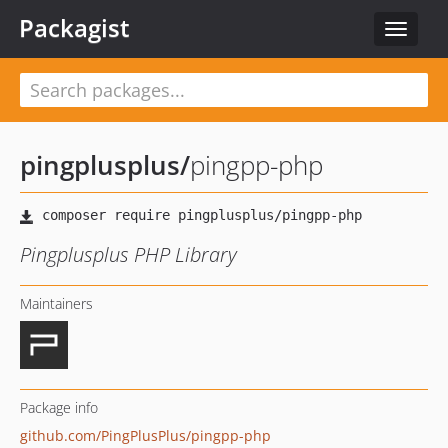
Packagist
Toggle
navigat
pingplusplus
/
pingpp-php
Pingplusplus PHP Library
Maintainers
Package info
github.com/PingPlusPlus/pingpp-php