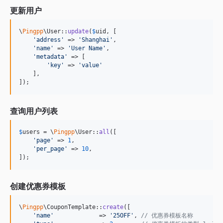
更新用户
\
Pingpp
\User::
update
(
$
uid
, [

'
address
'
 => 
'
Shanghai
'
,

'
name
'
 => 
'
User Name
'
,

'
metadata
'
 => [

'
key
'
 => 
'
value
'
    ],

]);
查询用户列表
$
users
 = \
Pingpp
\User::
all
([

'
page
'
 => 
1
,

'
per_page
'
 => 
10
,

]);
创建优惠券模板
\
Pingpp
\CouponTemplate::
create
([

'
name
'
             => 
'
25OFF
'
, 
// 优惠券模板名称