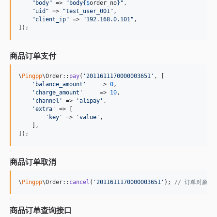
"
body
"
 => 
"
body
{
$
order_no
}"
,

"
uid
"
 => 
"
test_user_001
"
,

"
client_ip
"
 => 
"
192.168.0.101
"
,

]);
商品订单支付
\
Pingpp
\Order::
pay
(
'
2011611170000003651
'
, [

'
balance_amount
'
    => 
0
,

'
charge_amount
'
     => 
10
,

'
channel
'
 => 
'
alipay
'
,

'
extra
'
 => [

'
key
'
 => 
'
value
'
,

    ],

]);
商品订单取消
\
Pingpp
\Order::
cancel
(
'
2011611170000003651
'
); 
// 订单对象 I
商品订单查询接口