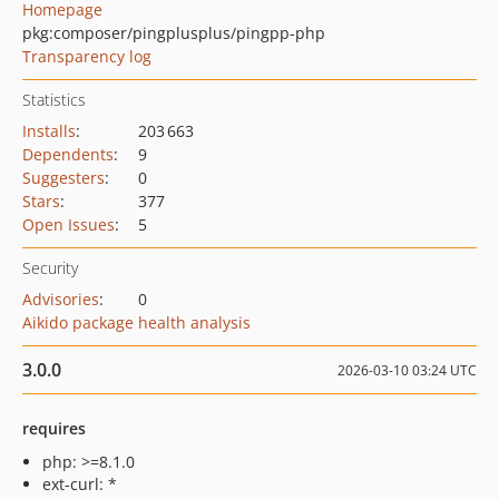
Homepage
pkg:composer/pingplusplus/pingpp-php
Transparency log
Statistics
Installs
:
203 663
Dependents
:
9
Suggesters
:
0
Stars
:
377
Open Issues
:
5
Security
Advisories
:
0
Aikido package health analysis
3.0.0
2026-03-10 03:24 UTC
requires
php: >=8.1.0
ext-curl: *