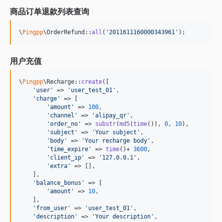
商品订单退款列表查询
\
Pingpp
\OrderRefund::
all
(
'
2011611160000343961
'
);
用户充值
\
Pingpp
\Recharge::
create
([

'
user
'
 => 
'
user_test_01
'
,

'
charge
'
 => [

'
amount
'
 => 
100
,

'
channel
'
 => 
'
alipay_qr
'
,

'
order_no
'
 => 
substr
(
md5
(
time
()), 
0
, 
10
),

'
subject
'
 => 
'
Your subject
'
,

'
body
'
 => 
'
Your recharge body
'
,

'
time_expire
'
 => 
time
()+ 
3600
,

'
client_ip
'
 => 
'
127.0.0.1
'
,

'
extra
'
 => [],

    ],

'
balance_bonus
'
 => [

'
amount
'
 => 
10
,

    ],

'
from_user
'
 => 
'
user_test_01
'
,

'
description
'
 => 
'
Your description
'
,
