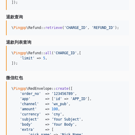
]);
退款查询
\
Pingpp
\Refund::
retrieve
(
'
CHARGE_ID
'
, 
'
REFUND_ID
'
);
退款列表查询
\
Pingpp
\Refund::
all
(
'
CHARGE_ID
'
,[

'
limit
'
 => 
5
,

]);
微信红包
\
Pingpp
\RedEnvelope::
create
([

'
order_no
'
  => 
'
123456789
'
,

'
app
'
       => [
'
id
'
 => 
'
APP_ID
'
],

'
channel
'
   => 
'
wx_pub
'
,

'
amount
'
    => 
100
,

'
currency
'
  => 
'
cny
'
,

'
subject
'
   => 
'
Your Subject
'
,

'
body
'
      => 
'
Your Body
'
,

'
extra
'
     => [

'
nick_name
'
 => 
'
Nick Name
'
,
