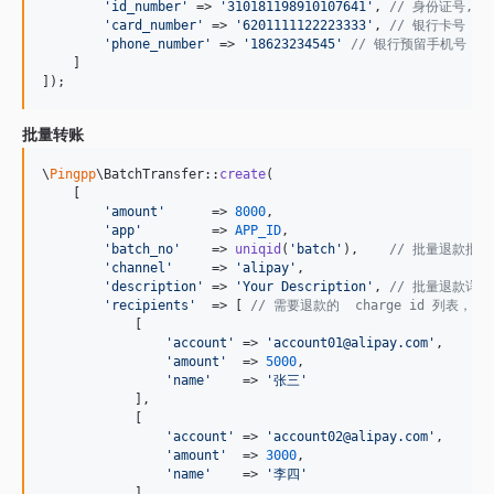
'
id_number
'
 => 
'
310181198910107641
'
, 
// 身份证号,
'
card_number
'
 => 
'
6201111122223333
'
, 
// 银行卡号
'
phone_number
'
 => 
'
18623234545
'
// 银行预留手机号，不
    ]

]);
批量转账
\
Pingpp
\BatchTransfer::
create
(

    [

'
amount
'
      => 
8000
,

'
app
'
         => 
APP_ID
,

'
batch_no
'
    => 
uniqid
(
'
batch
'
),    
// 批量退款批次
'
channel
'
     => 
'
alipay
'
,

'
description
'
 => 
'
Your Description
'
, 
// 批量退款详情，
'
recipients
'
  => [ 
// 需要退款的  charge id 列表，一
            [

'
account
'
 => 
'
account01@alipay.com
'
,

'
amount
'
  => 
5000
,

'
name
'
    => 
'
张三
'
            ],

            [

'
account
'
 => 
'
account02@alipay.com
'
,

'
amount
'
  => 
3000
,

'
name
'
    => 
'
李四
'
            ]
