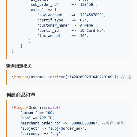
'
sub_order_no
'
      => 
'
123456
'
,

'
extra
'
  => [

'
pay_account
'
   => 
'
1234567890
'
,

'
certif_type
'
   => 
'
02
'
,

'
customer_name
'
 => 
'
A Name
'
,

'
certif_id
'
     => 
'
ID Card No
'
,

'
tax_amount
'
    => 
'
10
'
,

        ]

    ]

);
查询指定报关
\
Pingpp
\Customs::
retrieve
(
'
14201609281040220109
'
); 
// 报关对
创建商品订单
\
Pingpp
\Order::
create
([

"
amount
"
 => 
100
,

"
app
"
 => 
APP_ID
,

"
merchant_order_no
"
 => 
"
88888888888
"
, 
//商户订单号
"
subject
"
 => 
"
subj
{
$
order_no
}"
,

"
currency
"
 => 
"
cny
"
,
