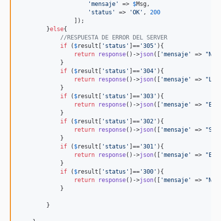
'
mensaje
'
 => 
$
Msg
, 

'
status
'
 => 
'
OK
'
, 
200
                ]);

        }
else
{

//RESPUESTA DE ERROR DEL SERVER
if
 (
$
result
[
'
status
'
]==
'
305
'
){ 

return
response
()->
json
([
'
mensaje
'
 => 
"
No 
            }

if
 (
$
result
[
'
status
'
]==
'
304
'
){ 

return
response
()->
json
([
'
mensaje
'
 => 
"
Los
            }

if
 (
$
result
[
'
status
'
]==
'
303
'
){ 

return
response
()->
json
([
'
mensaje
'
 => 
"
Err
            }

if
 (
$
result
[
'
status
'
]==
'
302
'
){ 

return
response
()->
json
([
'
mensaje
'
 => 
"
Ser
            }

if
 (
$
result
[
'
status
'
]==
'
301
'
){ 

return
response
()->
json
([
'
mensaje
'
 => 
"
Err
            }

if
 (
$
result
[
'
status
'
]==
'
300
'
){ 

return
response
()->
json
([
'
mensaje
'
 => 
"
No 
            }

        }
