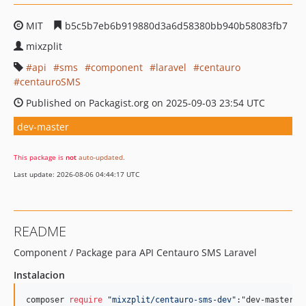
MIT
b5c5b7eb6b919880d3a6d58380bb940b58083fb7
mixzplit
api
sms
component
laravel
centauro
centauroSMS
Published on Packagist.org on 2025-09-03 23:54 UTC
dev-master
This package is
not
auto-updated
.
Last update: 2026-08-06 04:44:17 UTC
README
Component / Package para API Centauro SMS Laravel
Instalacion
composer 
require
"
mixzplit/centauro-sms-dev
"
:"dev-master"