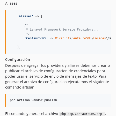
Aliases
'
aliases
'
 => [

/*
         * Laravel Framework Service Providers...
         */
'
CentauroSMS
'
 => 
Mixzplit
\
CentauroSMS
\
Facades
\Cent
    ],
Configuración
Despues de agregar los providers y aliases debemos crear o
publicar el archivo de configuracion de credenciales para
poder usar el servicio de envio de mensajes de texto. Para
generar el archivo de configuracion ejecutamos el siguiente
comando artisan:
php artisan vendor:publish
El comando generar el archivo
,
php app/CentauroSMS.php