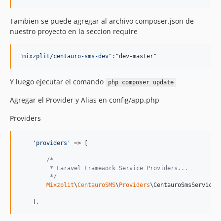
Tambien se puede agregar al archivo composer.json de
nuestro proyecto en la seccion require
"
mixzplit/centauro-sms-dev
"
:"dev-master"
Y luego ejecutar el comando
php composer update
Agregar el Provider y Alias en config/app.php
Providers
'
providers
'
 => [

/*
         * Laravel Framework Service Providers...
         */
Mixzplit
\
CentauroSMS
\
Providers
\CentauroSmsServicePr
    ],