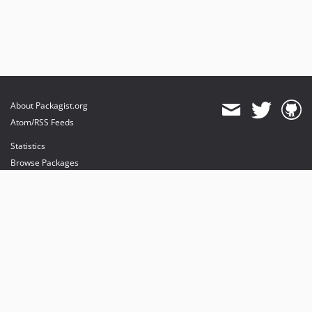
About Packagist.org
Atom/RSS Feeds
Statistics
Browse Packages
API
Mirrors
Status
Dashboard
provides maintenance and hosting
provides bandwidth and CDN