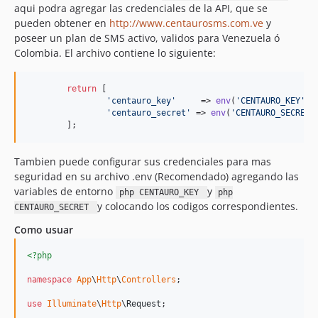
aqui podra agregar las credenciales de la API, que se
pueden obtener en
http://www.centaurosms.com.ve
y
poseer un plan de SMS activo, validos para Venezuela ó
Colombia. El archivo contiene lo siguiente:
return
 [

'
centauro_key
'
     => 
env
(
'
CENTAURO_KEY
'
, 
'
centauro_secret
'
 => 
env
(
'
CENTAURO_SECRET
'
	];
Tambien puede configurar sus credenciales para mas
seguridad en su archivo .env (Recomendado) agregando las
variables de entorno
y
php CENTAURO_KEY
php
y colocando los codigos correspondientes.
CENTAURO_SECRET
Como usuar
<?php
namespace
App
\
Http
\
Controllers
;

use
Illuminate
\
Http
\
Request
;
