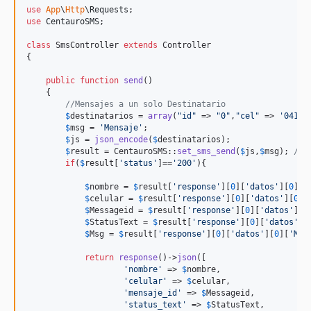
use
App
\
Http
\
Requests
use
CentauroSMS
;

class
 SmsController 
extends
 Controller

{

public
function
send
()

    {

//Mensajes a un solo Destinatario
$
destinatarios
 = 
array
(
"
id
"
 => 
"
0
"
,
"
cel
"
 => 
'
04140
$
msg
 = 
'
Mensaje
'
;

$
js
 = 
json_encode
(
$
destinatarios
);

$
result
 = CentauroSMS::
set_sms_send
(
$
js
,
$
msg
); 
// 
if
(
$
result
[
'
status
'
]==
'
200
'
){

$
nombre
 = 
$
result
[
'
response
'
][
0
][
'
datos
'
][
0
][
'
$
celular
 = 
$
result
[
'
response
'
][
0
][
'
datos
'
][
0
][
$
Messageid
 = 
$
result
[
'
response
'
][
0
][
'
datos
'
][
0
$
StatusText
 = 
$
result
[
'
response
'
][
0
][
'
datos
'
][
$
Msg
 = 
$
result
[
'
response
'
][
0
][
'
datos
'
][
0
][
'
Msg
return
response
()->
json
([

'
nombre
'
 => 
$
nombre
, 

'
celular
'
 => 
$
celular
,

'
mensaje_id
'
 => 
$
Messageid
,

'
status_text
'
 => 
$
StatusText
,
