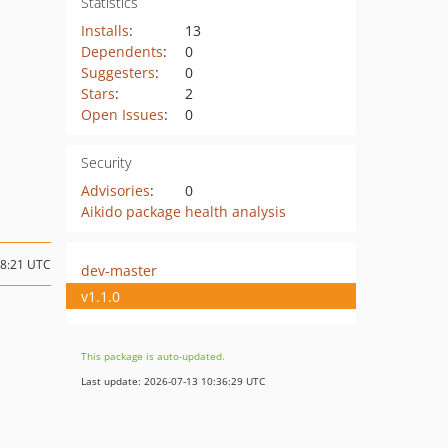
Statistics
Installs
:
13
Dependents
:
0
Suggesters
:
0
Stars
:
2
Open Issues
:
0
Security
Advisories
:
0
Aikido package health analysis
18:21 UTC
dev-master
v1.1.0
This package is auto-updated.
Last update: 2026-07-13 10:36:29 UTC