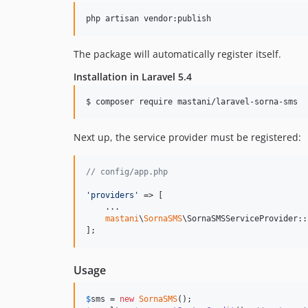
php artisan vendor:publish
The package will automatically register itself.
Installation in Laravel 5.4
$ composer require mastani/laravel-sorna-sms
Next up, the service provider must be registered:
// config/app.php
'
providers
'
 => [

    ...

mastani
\
SornaSMS
\SornaSMSServiceProvider::
];
Usage
$
sms
 = 
new
SornaSMS