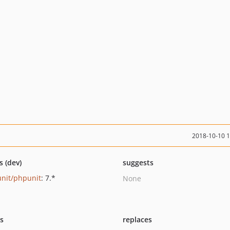
2018-10-10 
s (dev)
suggests
nit/phpunit
: 7.*
None
ts
replaces