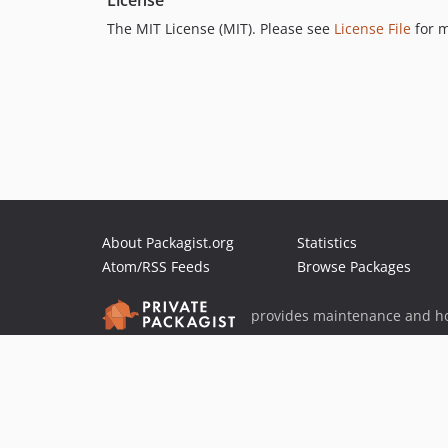
License
The MIT License (MIT). Please see
License File
for m
About Packagist.org
Statistics
Atom/RSS Feeds
Browse Packages
provides maintenance and ho
provides malware detection