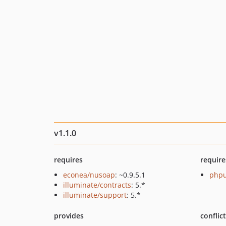
v1.1.0
requires
require
econea/nusoap
: ~0.9.5.1
phpu
illuminate/contracts
: 5.*
illuminate/support
: 5.*
provides
conflic