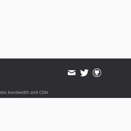
ides bandwidth and CDN