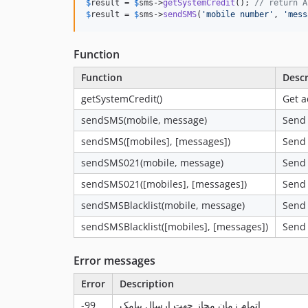
$
result
 = 
$
sms
->
getSystemCredit
(); 
// return A
$
result
 = 
$
sms
->
sendSMS
(
'
mobile number
'
, 
'
mess
Function
Function
Descr
getSystemCredit()
Get a
sendSMS(mobile, message)
Send 
sendSMS([mobiles], [messages])
Send 
sendSMS021(mobile, message)
Send 
sendSMS021([mobiles], [messages])
Send 
sendSMSBlacklist(mobile, message)
Send 
sendSMSBlacklist([mobiles], [messages])
Send 
Error messages
Error
Description
-99
اتمام زمان مجاز جهت ارسال پیامک