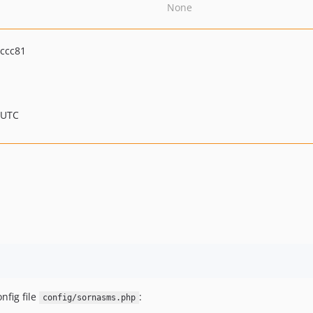
None
ccc81
 UTC
fig file
:
config/sornasms.php