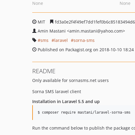
None
None
MIT
fd3a0e2f4f49ef7dd1fef0b6c85183494d6
Amin Mastani
<amin.mastani
@yahoo.com>
sms
laravel
sorna-sms
Published on Packagist.org on 2018-10-10 18:24
README
Only available for sornasms.net users
Sorna SMS laravel client
Installation in Laravel 5.5 and up
$ composer require mastani/laravel-sorna-sms
Run the command below to publish the package con