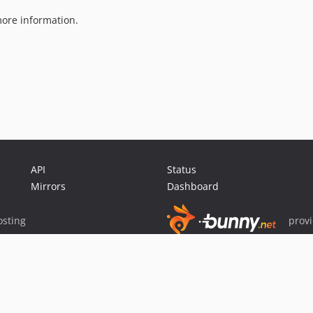
ore information.
API
Status
Mirrors
Dashboard
sting
prov
Sponsor Packagist & Composer