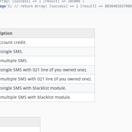
rray( [success] => 1 [result] => 105000 )
age
'
); 
// return Array( [success] => 1 [result] => 8830401037900
iption
ccount credit.
single SMS.
multiple SMS.
single SMS with 021 line (if you owned one).
multiple SMS with 021 line (if you owned one).
single SMS with blacklist module.
multiple SMS with blacklist module.