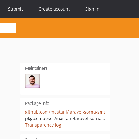
Submit
Create account
Sign in
Maintainers
Package info
github.com/mastani/laravel-sorna-sms
pkg:composer/mastani/laravel-sorna-sms
Transparency log