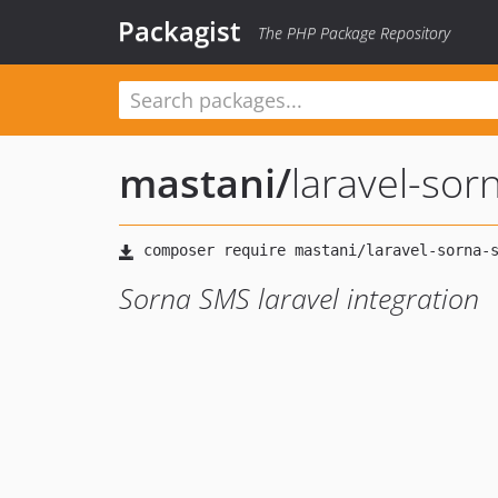
Packagist
The PHP Package Repository
mastani
/
laravel-sor
Sorna SMS laravel integration