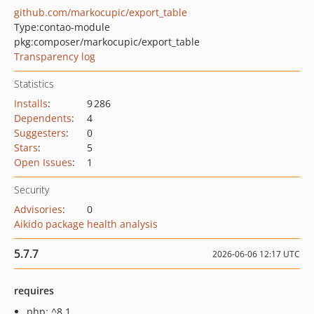
github.com/markocupic/export_table
Type:
contao-module
pkg:composer/markocupic/export_table
Transparency log
Statistics
Installs
:
9 286
Dependents
:
4
Suggesters
:
0
Stars
:
5
Open Issues
:
1
Security
Advisories
:
0
Aikido package health analysis
5.7.7
2026-06-06 12:17 UTC
requires
php: ^8.1