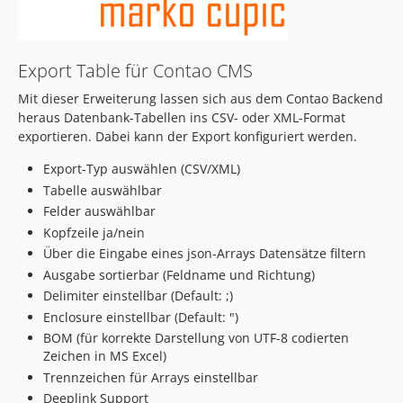
5.3.10
5.3.9
5.3.8
Export Table für Contao CMS
5.3.7
Mit dieser Erweiterung lassen sich aus dem Contao Backend
5.3.6
heraus Datenbank-Tabellen ins CSV- oder XML-Format
5.3.5
exportieren. Dabei kann der Export konfiguriert werden.
5.3.4
Export-Typ auswählen (CSV/XML)
5.3.3
Tabelle auswählbar
5.3.2
Felder auswählbar
5.3.1
Kopfzeile ja/nein
5.3.0
Über die Eingabe eines json-Arrays Datensätze filtern
5.2.2
Ausgabe sortierbar (Feldname und Richtung)
5.2.1
Delimiter einstellbar (Default: ;)
5.2.0
Enclosure einstellbar (Default: ")
BOM (für korrekte Darstellung von UTF-8 codierten
5.1.4
Zeichen in MS Excel)
5.1.3
Trennzeichen für Arrays einstellbar
5.1.2
Deeplink Support