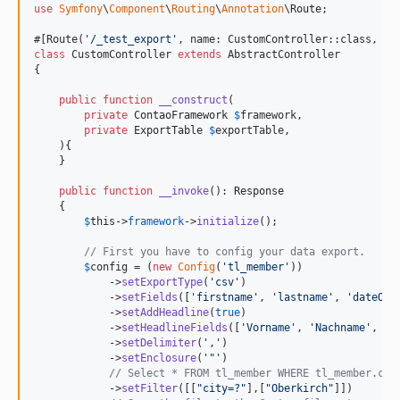
use
Symfony
\
Component
\
Routing
\
Annotation
\
Route
;

#[Route(
'
/_test_export
'
, name: CustomController::class, de
class
 CustomController 
extends
 AbstractController

{

public
function
__construct
(

private
ContaoFramework
$
framework
,

private
ExportTable
$
exportTable
,

    ){

    }

public
function
__invoke
(): 
Response
    {

$
this
->
framework
->
initialize
();

// First you have to config your data export.
$
config
 = (
new
Config
(
'
tl_member
'
))

            ->
setExportType
(
'
csv
'
)

            ->
setFields
([
'
firstname
'
, 
'
lastname
'
, 
'
dateOfB
            ->
setAddHeadline
(
true
)

            ->
setHeadlineFields
([
'
Vorname
'
, 
'
Nachname
'
, 
'
G
            ->
setDelimiter
(
'
,
'
)

            ->
setEnclosure
(
'
"
'
)

// Select * FROM tl_member WHERE tl_member.cit
            ->
setFilter
([[
"
city=?
"
],[
"
Oberkirch
"
]])
