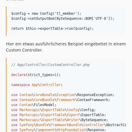
$config = new Config('tl_member');

$config->setOutputBom(ByteSequence::BOM['UTF-8']);

Hier ein etwas ausführlicheres Beispiel eingebettet in einem
Custom Controller.
// App/Controller/CustomController.php
declare
(strict_types=
1
);

namespace
App
\
Controller
;

use
Contao
\
CoreBundle
\
Exception
\
ResponseException
use
Contao
\
CoreBundle
\
Framework
\
ContaoFramework
use
Contao
\
FilesModel
use
Markocupic
\
ExportTable
\
Config
\
Config
use
Markocupic
\
ExportTable
\
Export
\
ExportTable
use
Markocupic
\
ExportTable
\
Writer
\
ByteSequence
use
Symfony
\
Bundle
\
FrameworkBundle
\
Controller
\
AbstractCont
use
Symfony
\
Component
\
HttpFoundation
\
Response