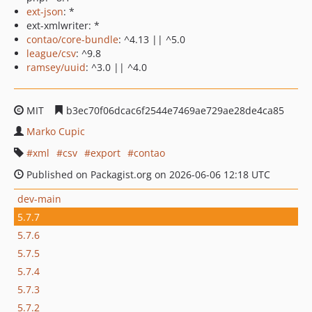
ext-json
: *
ext-xmlwriter: *
contao/core-bundle
: ^4.13 || ^5.0
league/csv
: ^9.8
ramsey/uuid
: ^3.0 || ^4.0
MIT
b3ec70f06dcac6f2544e7469ae729ae28de4ca85
Marko Cupic
xml
csv
export
contao
Published on Packagist.org on 2026-06-06 12:18 UTC
dev-main
5.7.7
5.7.6
5.7.5
5.7.4
5.7.3
5.7.2