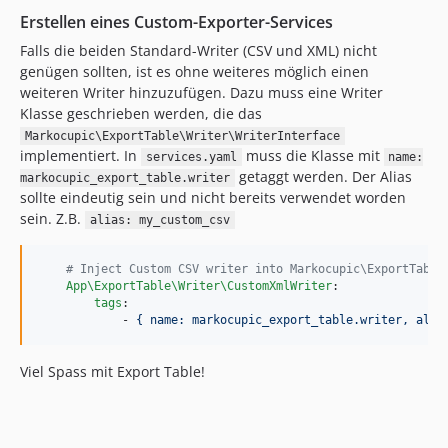
Erstellen eines Custom-Exporter-Services
Falls die beiden Standard-Writer (CSV und XML) nicht
genügen sollten, ist es ohne weiteres möglich einen
weiteren Writer hinzuzufügen. Dazu muss eine Writer
Klasse geschrieben werden, die das
Markocupic\ExportTable\Writer\WriterInterface
implementiert. In
muss die Klasse mit
services.yaml
name:
getaggt werden. Der Alias
markocupic_export_table.writer
sollte eindeutig sein und nicht bereits verwendet worden
sein. Z.B.
alias: my_custom_csv
#
 Inject Custom CSV writer into Markocupic\ExportTable
App\ExportTable\Writer\CustomXmlWriter
:

tags
:

            - 
{ name: markocupic_export_table.writer, alia
Viel Spass mit Export Table!