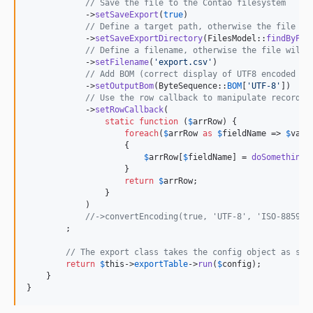
// Save the file to the Contao filesystem
            ->
setSaveExport
(
true
)

// Define a target path, otherwise the file wi
            ->
setSaveExportDirectory
(FilesModel::
findByPat
// Define a filename, otherwise the file will 
            ->
setFilename
(
'
export.csv
'
)

// Add BOM (correct display of UTF8 encoded ch
            ->
setOutputBom
(ByteSequence::
BOM
[
'
UTF-8
'
])

// Use the row callback to manipulate records
            ->
setRowCallback
(

static
function
 (
$
arrRow
) {

foreach
(
$
arrRow
as
$
fieldName
 => 
$
varV
                    {

$
arrRow
[
$
fieldName
] = 
doSomething
(
                    }

return
$
arrRow
;

                }

            )

//->convertEncoding(true, 'UTF-8', 'ISO-8859-1
        ;

// The export class takes the config object as sin
return
$
this
->
exportTable
->
run
(
$
config
);

    }

}