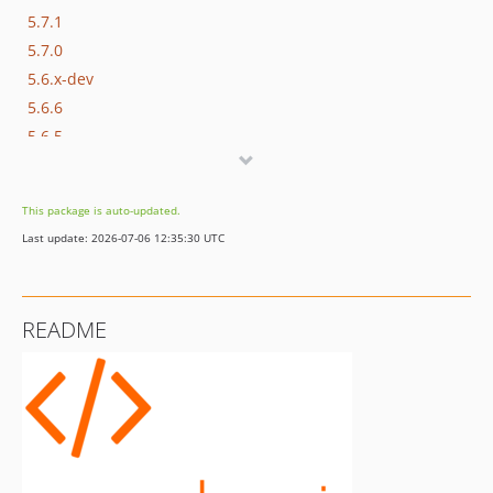
5.7.1
5.7.0
5.6.x-dev
5.6.6
5.6.5
5.6.4
5.6.3
This package is auto-updated.
5.6.2
Last update: 2026-07-06 12:35:30 UTC
5.6.1
5.6.0
5.5.4
README
5.5.3
5.5.2
5.5.1
5.4.1
5.3.12
5.3.11