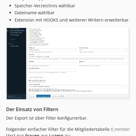
4.1.0
Speicher-Verzeichnis wählbar
4.0.4
Dateiname wählbar
3.3.1
Extension mit HOOKS und weiteren Writern erweiterbar
3.3.0
3.1.2
3.1.1
3.1.0
3.0.2
3.0.1
3.0.0
2.0.4
2.0.3
2.0.2
2.0.1
Der Einsatz von Filtern
2.0.0
Der Export ist über Filter konfigurierbar.
1.2.0
1.1.2
Folgender einfacher Filter für die Mitgliedertabelle
tl_member
lässt nur
Frauen
aus
Luzern
zu: