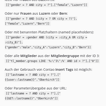
1.1.1
[["gender = ? AND city = ?"],["female","Luzern"]]
1.1.0
1.0.0
Oder nur
Frauen
aus
Luzern
oder
Bern
:
dev-master
[["gender = ? AND (city = ? OR city = ?)"],
["female","Luzern","Bern"]]
Oder mit benannten Platzhaltern (named placeholders):
[["gender = :gender AND (city = :city_A OR city =
:city_B)"],
{"gender":"male","city_A":"Luzern","city_B":"Bern"}]
Oder alle
Mitglieder
aus der
Mitgliedergruppe
mit der ID 3:
[["tl_member.groups LIKE '%:\"3\";%' AND id > ?"],["0"]]
Auch der Gebrauch von Contao
Insert Tags
ist möglich:
[["lastname = ? AND city = ?"],["
{{user::lastname}}","Oberkirch"]]
Oder Parameterübergabe aus der URL:
[["lastname = ? AND city = ?"],["
{{GET::lastname}}","Oberkirch"]]