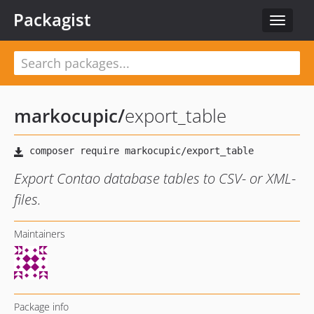
Packagist
Toggle
navigat
markocupic
/
export_table
Export Contao database tables to CSV- or XML-
files.
Maintainers
Package info