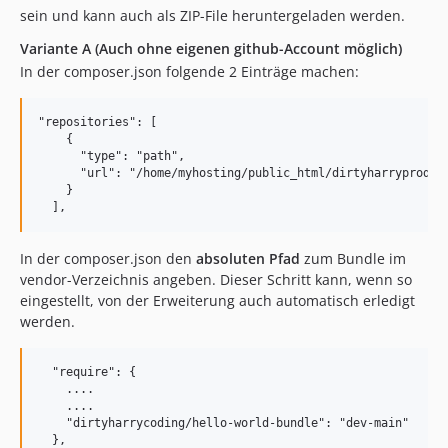
1.0.28
sein und kann auch als ZIP-File heruntergeladen werden.
1.0.27
Variante A (Auch ohne eigenen github-Account möglich)
1.0.26
In der composer.json folgende 2 Einträge machen:
1.0.25
1.0.24
"repositories": [

1.0.23
    {

      "type": "path",

1.0.22
      "url": "/home/myhosting/public_html/dirtyharryproduct
1.0.21
    }

1.0.20
1.0.19
In der composer.json den
absoluten Pfad
zum Bundle im
1.0.18
vendor-Verzeichnis angeben. Dieser Schritt kann, wenn so
1.0.17
eingestellt, von der Erweiterung auch automatisch erledigt
1.0.16
werden.
1.0.15
1.0.14
  "require": {

    ....

1.0.13
    ....

1.0.12
    "dirtyharrycoding/hello-world-bundle": "dev-main"

1.0.11