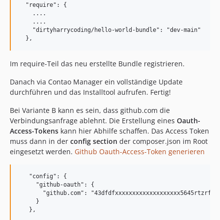
  "require": {

    ....

    ....

    "dirtyharrycoding/hello-world-bundle": "dev-main"

Im require-Teil das neu erstellte Bundle registrieren.
Danach via Contao Manager ein vollständige Update
durchführen und das Installtool aufrufen. Fertig!
Bei Variante B kann es sein, dass github.com die
Verbindungsanfrage ablehnt. Die Erstellung eines
Oauth-
Access-Tokens
kann hier Abhilfe schaffen. Das Access Token
muss dann in der
config section
der composer.json im Root
eingesetzt werden.
Github Oauth-Access-Token generieren
   "config": {

     "github-oauth": {

       "github.com": "43dfdfxxxxxxxxxxxxxxxxxxx5645rtzrfhgf
     }
