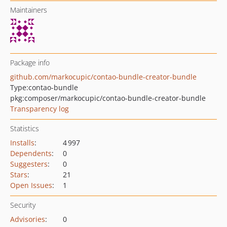
Maintainers
Package info
github.com/markocupic/contao-bundle-creator-bundle
Type:
contao-bundle
pkg:composer/markocupic/contao-bundle-creator-bundle
Transparency log
Statistics
Installs
:
4 997
Dependents
:
0
Suggesters
:
0
Stars
:
21
Open Issues
:
1
Security
Advisories
:
0