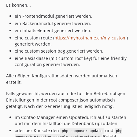
1.4.14
Es können...
1.4.13
ein Frontendmodul generiert werden.
1.4.12
ein Backendmodul generiert werden.
1.4.11
ein Inhaltselement generiert werden.
1.4.10
eine custom route (
https://myhostname.ch/my_custom
)
1.4.9
generiert werden.
1.4.8
eine custom session bag generiert werden.
1.4.7
eine Basisklasse (mit custom root key) für eine friendly
configuration generiert werden.
1.4.6
1.4.5
Alle nötigen Konfigurationsdaten werden automatisch
1.4.4
erstellt.
1.4.3
Falls gewünscht, werden auch die für den Betrieb nötigen
1.4.2
Einstellungen in der root composer.json automatisch
1.4.1
getätigt. Nach der Generierung ist es lediglich nötig,
1.4.0
im Contao Manager einen Updatedurchlauf zu starten
1.3.10
und mit dem Installtool die Datenbank upzudaten
1.3.9
oder per Konsole den
und
php composer update
php
1.3.8
Befehl