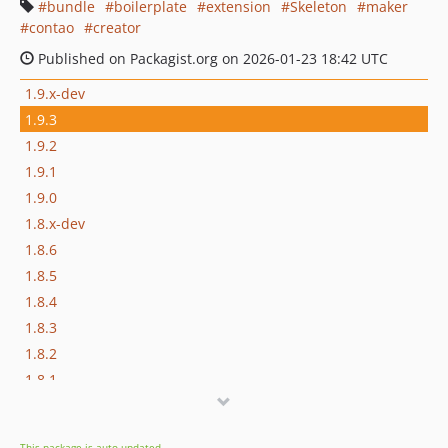
bundle
boilerplate
extension
Skeleton
maker
contao
creator
Published on Packagist.org on 2026-01-23 18:42 UTC
1.9.x-dev
1.9.3
1.9.2
1.9.1
1.9.0
1.8.x-dev
1.8.6
1.8.5
1.8.4
1.8.3
1.8.2
1.8.1
1.7.2
1.7.1
This package is auto-updated.