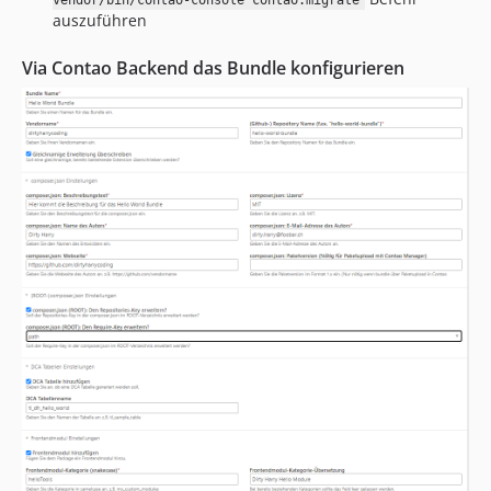
vendor/bin/contao-console contao:migrate
auszuführen
1.3.7
1.3.6
Via Contao Backend das Bundle konfigurieren
1.3.5
1.3.4
1.3.3
1.3.2
1.3.1
1.3.0
1.2.30
1.2.29
1.2.28
1.2.27
1.2.26
1.2.25
1.2.24
1.2.23
1.2.22