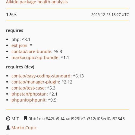
Aikido package health analysis
1.9.3
2025-12-23 18:27 UTC
requires
php: ^8.1
ext-json
: *
contao/core-bundle
: ^5.3
markocupic/zip-bundle
: ^1.1
requires (dev)
contao/easy-coding-standard
: ^6.13
contao/manager-plugin
: ^2.12
contao/test-case
: ^5.3
phpstan/phpstan
: ^2.1
phpunit/phpunit
: ^9.5
MIT
0bb1dcc842fa9d4aad929fe2a312d05ed0a82345
Marko Cupic