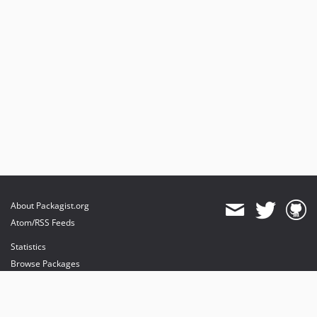
About Packagist.org
Atom/RSS Feeds
Statistics
Browse Packages
API
Mirrors