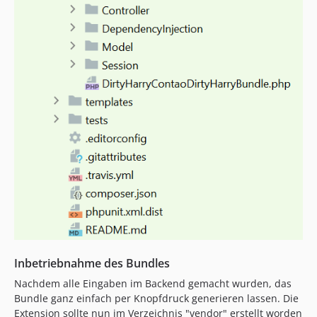
1.2.4
1.2.3
1.2.2
1.2.1
1.2.0
1.1.0
1.0.40
1.0.39
1.0.38
1.0.37
1.0.36
1.0.35
1.0.34
1.0.33
Inbetriebnahme des Bundles
1.0.32
Nachdem alle Eingaben im Backend gemacht wurden, das
1.0.31
Bundle ganz einfach per Knopfdruck generieren lassen. Die
1.0.29
Extension sollte nun im Verzeichnis "vendor" erstellt worden