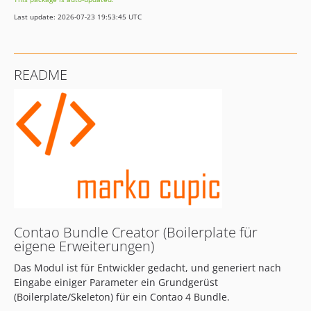
1.7.0
Last update: 2026-07-23 19:53:45 UTC
1.6.0
1.5.6
1.5.5
README
1.5.4
1.5.3
1.5.2
1.5.1
1.5.0
1.4.22
1.4.21
1.4.20
1.4.19
Contao Bundle Creator (Boilerplate für
1.4.18
eigene Erweiterungen)
1.4.17
Das Modul ist für Entwickler gedacht, und generiert nach
1.4.16
Eingabe einiger Parameter ein Grundgerüst
1.4.15
(Boilerplate/Skeleton) für ein Contao 4 Bundle.