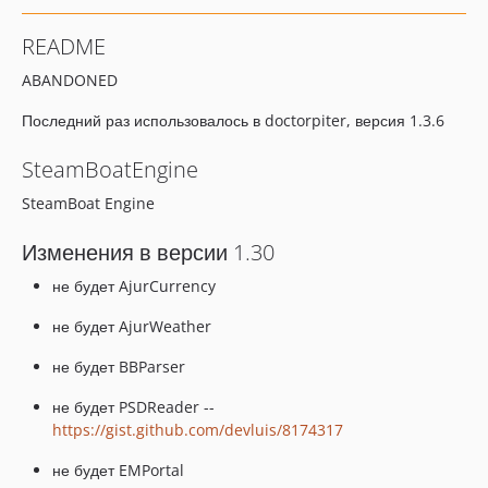
1.25.0
README
1.24.0
ABANDONED
1.23.1
1.23.0
Последний раз использовалось в doctorpiter, версия 1.3.6
1.22.0
SteamBoatEngine
1.21.2
1.21.1
SteamBoat Engine
1.21.0
Изменения в версии 1.30
1.20.0
1.19.0
не будет AjurCurrency
1.18.1
не будет AjurWeather
1.18.0
1.17.4
не будет BBParser
1.17.3
не будет PSDReader --
1.17.1
https://gist.github.com/devluis/8174317
1.17.0
не будет EMPortal
1.16.3