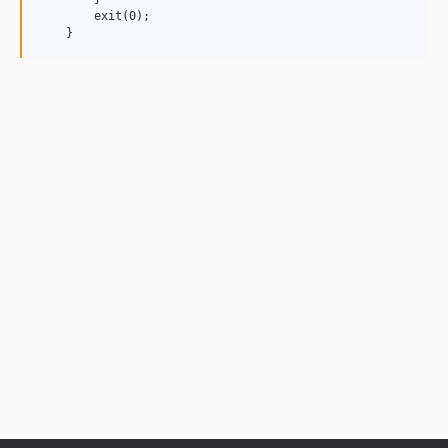
        exit(0);
