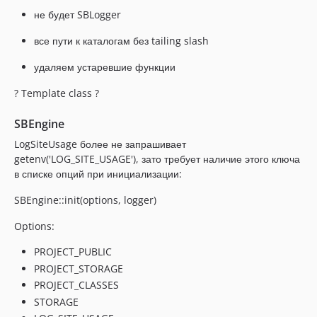
1.16.2
не будет SBLogger
1.16.1
все пути к каталогам без tailing slash
1.16
1.15
удаляем устаревшие функции
1.14
? Template class ?
1.13
1.10
SBEngine
1.9
LogSiteUsage более не запрашивает
1.8
getenv('LOG_SITE_USAGE'), зато требует наличие этого ключа
в списке опций при инициализации:
1.7
1.6
SBEngine::init(options, logger)
1.5
Options:
1.4
PROJECT_PUBLIC
PROJECT_STORAGE
PROJECT_CLASSES
STORAGE