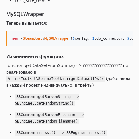
LOG_SITE_USAGE
MySQLWrapper
Теперь вызывается:
new
 \
SteamBoat
\
MySQLWrapper
(
$
config
, 
$
pdo_connector
, 
$
logg
Изменения в функциях
function getDataSetFromSphinx() --> ????????????????????? не
реализовано в
(добавляем
Arris\Toolkit\SphinxToolkit::getDatasetIDs()
в каждый проект индивидуально, в трейты)
SBCommon::getRandomString -->
SBEngine::getRandomString()
SBCommon::getRandomFilename -->
SBEngine::getRandomFilename()
SBCommon::is_ssl() --> SBEngine::is_ssl()