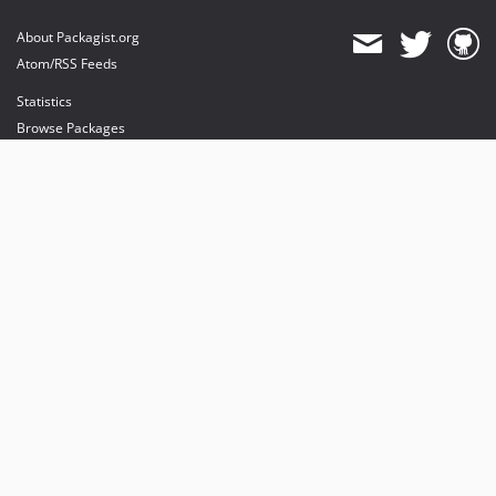
About Packagist.org
Atom/RSS Feeds
Statistics
Browse Packages
API
Mirrors
Status
Dashboard
provides maintenance and hosting
provides bandwidth and CDN
provides malware detection
Sponsor Packagist & Composer