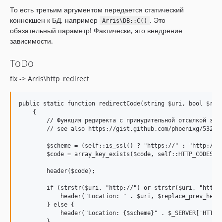
То есть третьим аргументом передается статический
коннекшен к БД, например
. Это
Arris\DB::C()
обязательный параметр! Фактически, это внедрение
зависимости.
ToDo
fix -> Arris\http_redirect
public static function redirectCode(string $uri, bool $repl
    {

        // Функция редиректа с принудительной отсылкой заго
        // see also https://gist.github.com/phoenixg/532622
        $scheme = (self::is_ssl() ? "https://" : "http://")
        $code = array_key_exists($code, self::HTTP_CODES) ?
        header($code);

        if (strstr($uri, "http://") or strstr($uri, "https:
            header("Location: " . $uri, $replace_prev_heade
        } else {

            header("Location: {$scheme}" . $_SERVER['HTTP_H
        }
