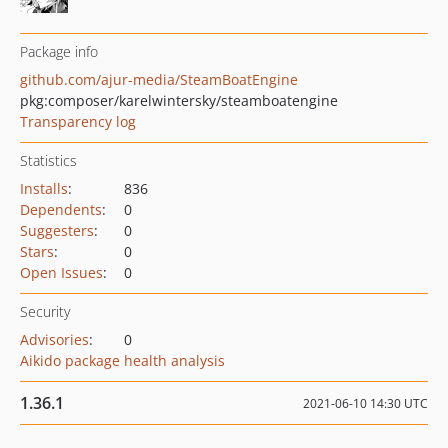
Package info
github.com/ajur-media/SteamBoatEngine
pkg:composer/karelwintersky/steamboatengine
Transparency log
Statistics
Installs
:
836
Dependents
:
0
Suggesters
:
0
Stars
:
0
Open Issues
:
0
Security
Advisories
:
0
Aikido package health analysis
1.36.1
2021-06-10 14:30 UTC