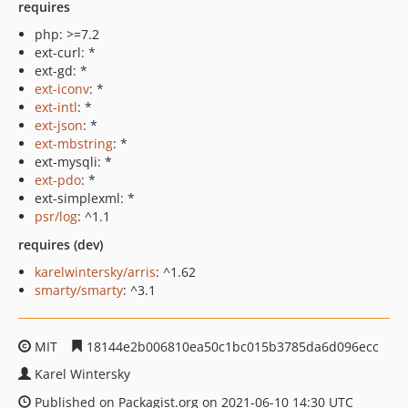
requires
php: >=7.2
ext-curl: *
ext-gd: *
ext-iconv
: *
ext-intl
: *
ext-json
: *
ext-mbstring
: *
ext-mysqli: *
ext-pdo
: *
ext-simplexml: *
psr/log
: ^1.1
requires (dev)
karelwintersky/arris
: ^1.62
smarty/smarty
: ^3.1
MIT
18144e2b006810ea50c1bc015b3785da6d096ecc
Karel Wintersky
Published on Packagist.org on 2021-06-10 14:30 UTC