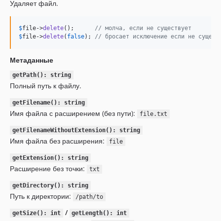
Удаляет файл.
$
file
->
delete
();      
// молча, если не существует
$
file
->
delete
(
false
); 
// бросает исключение если не сущест
Метаданные
getPath(): string
Полный путь к файлу.
getFilename(): string
Имя файла с расширением (без пути):
file.txt
getFilenameWithoutExtension(): string
Имя файла без расширения:
file
getExtension(): string
Расширение без точки:
txt
getDirectory(): string
Путь к директории:
/path/to
/
getSize(): int
getLength(): int