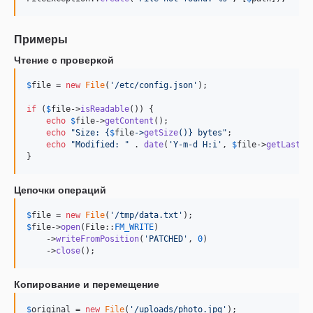
Примеры
Чтение с проверкой
$
file
 = 
new
File
(
'
/etc/config.json
'
);

if
 (
$
file
->
isReadable
()) {

echo
$
file
->
getContent
();

echo
"
Size: 
{
$
file
->
getSize
()}
 bytes
"
;

echo
"
Modified: 
"
 . 
date
(
'
Y-m-d H:i
'
, 
$
file
->
getLastMo
}
Цепочки операций
$
file
 = 
new
File
(
'
/tmp/data.txt
'
$
file
->
open
(File::
FM_WRITE
)

    ->
writeFromPosition
(
'
PATCHED
'
, 
0
)

    ->
close
();
Копирование и перемещение
$
original
 = 
new
File
(
'
/uploads/photo.jpg
'