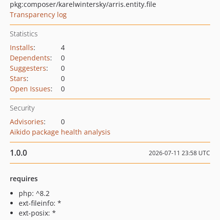
pkg:composer/karelwintersky/arris.entity.file
Transparency log
Statistics
Installs
:
4
Dependents
:
0
Suggesters
:
0
Stars
:
0
Open Issues
:
0
Security
Advisories
:
0
Aikido package health analysis
1.0.0
2026-07-11 23:58 UTC
requires
php: ^8.2
ext-fileinfo: *
ext-posix: *