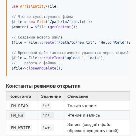
use
Arris
\
Entity
\
File
;

// Чтение существующего файла
$
file
 = 
new
File
(
'
/path/to/file.txt
'
$
content
 = 
$
file
->
getContent
();

// Создание нового файла
$
file
 = File::
create
(
'
/path/to/new.txt
'
, 
'
Hello World
'
);

// Временный файл (автоматически удаляется через closeAndD
$
file
 = File::
createTemp
(
'
upload_
'
, 
'
data
'
// ...работа с файлом...
$
file
->
closeAndDelete
();
Константы режимов открытия
Константа
Значение
Описание
Только чтение
FM_READ
'r'
Чтение и запись
FM_RW
'r+'
Запись (создаёт файл,
FM_WRITE
'w+'
обрезает существующий)