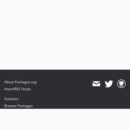
About Packagist.org
Atom/RSS Feeds
Statistics
Browse Packages
API
Mirrors