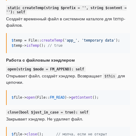
static createTemp(string $prefix = '', string $content =
''): self
Создаёт временный файл в системном каталоге для temp-
файлов.
$
temp
 = File::
createTemp
(
'
app_
'
, 
'
temporary data
'
$
temp
->
isTemp
(); 
// true
Работа с файловым хэндлером
open(string $mode = FM_APPEND): self
Открывает файл, создаёт хэндлер. Возвращает
для
$this
цепочки.
$
file
->
open
(File::
FM_READ
)->
getContent
();
close(bool $just_in_case = true): self
Закрывает хэндлер. Не удаляет файл.
$
file
->
close
();      
// молча, если не открыт