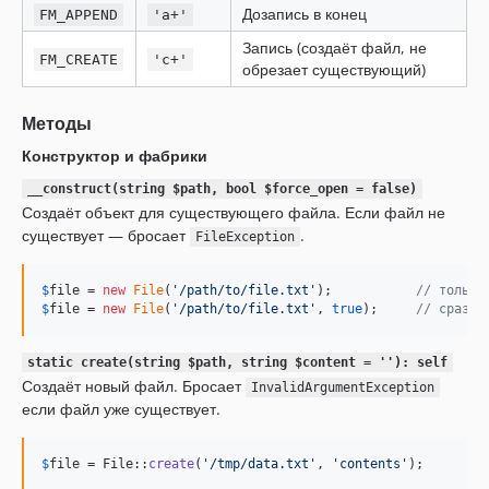
Дозапись в конец
FM_APPEND
'a+'
Запись (создаёт файл, не
FM_CREATE
'c+'
обрезает существующий)
Методы
Конструктор и фабрики
__construct(string $path, bool $force_open = false)
Создаёт объект для существующего файла. Если файл не
существует — бросает
.
FileException
$
file
 = 
new
File
(
'
/path/to/file.txt
'
);           
// только
$
file
 = 
new
File
(
'
/path/to/file.txt
'
, 
true
);     
// сразу 
static create(string $path, string $content = ''): self
Создаёт новый файл. Бросает
InvalidArgumentException
если файл уже существует.
$
file
 = File::
create
(
'
/tmp/data.txt
'
, 
'
contents
'
);