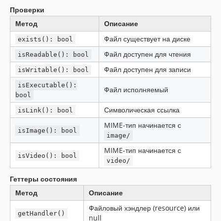
Проверки
Метод
Описание
Файл существует на диске
exists(): bool
Файл доступен для чтения
isReadable(): bool
Файл доступен для записи
isWritable(): bool
isExecutable():
Файл исполняемый
bool
Символическая ссылка
isLink(): bool
MIME-тип начинается с
isImage(): bool
image/
MIME-тип начинается с
isVideo(): bool
video/
Геттеры состояния
Метод
Описание
Файловый хэндлер (resource) или
getHandler()
null