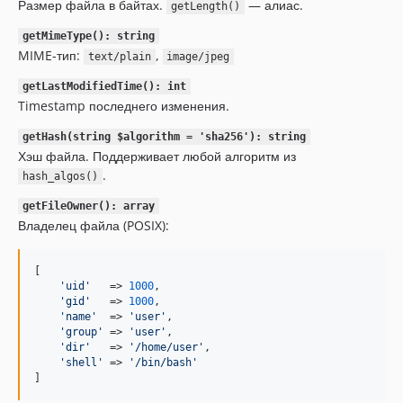
Размер файла в байтах.
— алиас.
getLength()
getMimeType(): string
MIME-тип:
,
text/plain
image/jpeg
getLastModifiedTime(): int
Timestamp последнего изменения.
getHash(string $algorithm = 'sha256'): string
Хэш файла. Поддерживает любой алгоритм из
.
hash_algos()
getFileOwner(): array
Владелец файла (POSIX):
[

'
uid
'
   => 
1000
,

'
gid
'
   => 
1000
,

'
name
'
  => 
'
user
'
,

'
group
'
 => 
'
user
'
,

'
dir
'
   => 
'
/home/user
'
,

'
shell
'
 => 
'
/bin/bash
'
]