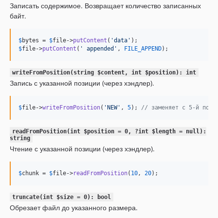
Записать содержимое. Возвращает количество записанных
байт.
$
bytes
 = 
$
file
->
putContent
(
'
data
'
$
file
->
putContent
(
'
 appended
'
, 
FILE_APPEND
);
writeFromPosition(string $content, int $position): int
Запись с указанной позиции (через хэндлер).
$
file
->
writeFromPosition
(
'
NEW
'
, 
5
); 
// заменяет с 5-й пози
readFromPosition(int $position = 0, ?int $length = null):
string
Чтение с указанной позиции (через хэндлер).
$
chunk
 = 
$
file
->
readFromPosition
(
10
, 
20
);
truncate(int $size = 0): bool
Обрезает файл до указанного размера.