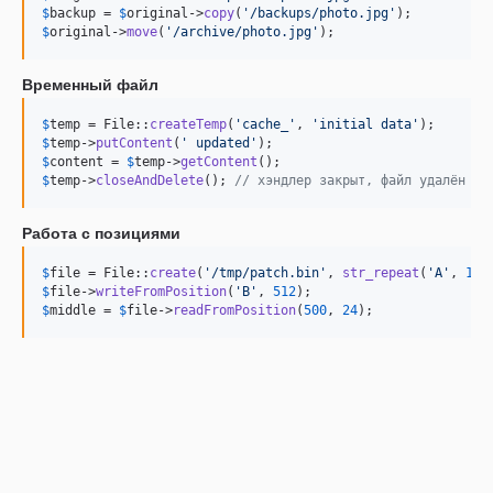
$
backup
 = 
$
original
->
copy
(
'
/backups/photo.jpg
'
$
original
->
move
(
'
/archive/photo.jpg
'
);
Временный файл
$
temp
 = File::
createTemp
(
'
cache_
'
, 
'
initial data
'
$
temp
->
putContent
(
'
 updated
'
$
content
 = 
$
temp
->
getContent
$
temp
->
closeAndDelete
(); 
// хэндлер закрыт, файл удалён
Работа с позициями
$
file
 = File::
create
(
'
/tmp/patch.bin
'
, 
str_repeat
(
'
A
'
, 
102
$
file
->
writeFromPosition
(
'
B
'
, 
512
$
middle
 = 
$
file
->
readFromPosition
(
500
, 
24
);