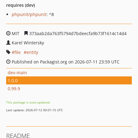
requires (dev)
phpunit/phpunit
: ^8
MIT
373aab2da763f5794d7bdeecfa9b73f1614c14d4
Karel Wintersky
file
entity
Published on Packagist.org on 2026-07-11 23:59 UTC
dev-main
1.0.0
0.99.9
This package is auto-updated.
Last update: 2026-07-12 00:01:15 UTC
README