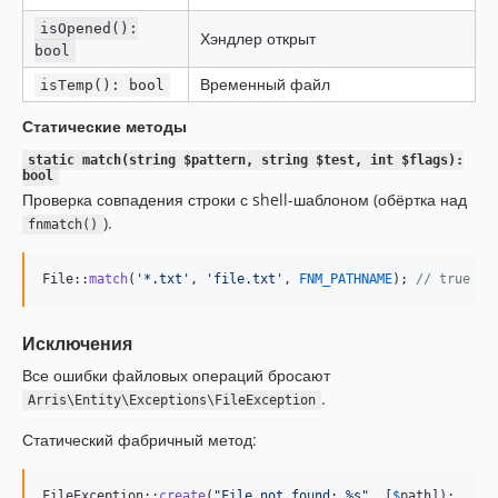
isOpened():
Хэндлер открыт
bool
Временный файл
isTemp(): bool
Статические методы
static match(string $pattern, string $test, int $flags):
bool
Проверка совпадения строки с shell-шаблоном (обёртка над
).
fnmatch()
File::
match
(
'
*.txt
'
, 
'
file.txt
'
, 
FNM_PATHNAME
); 
// true
Исключения
Все ошибки файловых операций бросают
.
Arris\Entity\Exceptions\FileException
Статический фабричный метод:
FileException::
create
(
"
File not found: %s
"
, [
$
path
]);