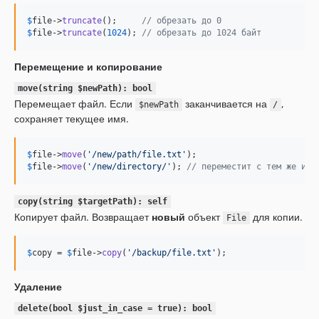
$
file
->
truncate
();     
// обрезать до 0
$
file
->
truncate
(
1024
); 
// обрезать до 1024 байт
Перемещение и копирование
move(string $newPath): bool
Перемещает файл. Если
заканчивается на
,
$newPath
/
сохраняет текущее имя.
$
file
->
move
(
'
/new/path/file.txt
'
$
file
->
move
(
'
/new/directory/
'
); 
// переместит с тем же име
copy(string $targetPath): self
Копирует файл. Возвращает
новый
объект
для копии.
File
$
copy
 = 
$
file
->
copy
(
'
/backup/file.txt
'
);
Удаление
delete(bool $just_in_case = true): bool