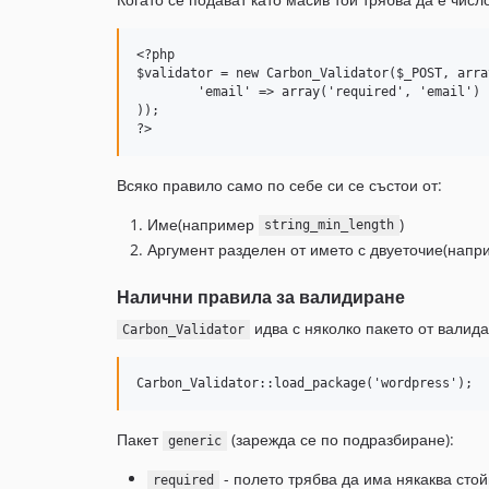
<?php

$validator = new Carbon_Validator($_POST, array
	'email' => array('required', 'email')

));

Всяко правило само по себе си се състои от:
Име(например
)
string_min_length
Аргумент разделен от името с двуеточие(нап
Налични правила за валидиране
идва с няколко пакето от валида
Carbon_Validator
Пакет
(зарежда се по подразбиране):
generic
- полето трябва да има някаква стой
required