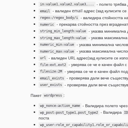
- полето трябва 
in:value1,value2,value3,...
- валиден email адрес (зад кулисите с
email
- валидира стойността н
regex:/regex_body/i
- прекарва стойността през вградена
numeric
- указва минимална 
string_min_length:value
- указва максимална
string_max_length:value
- указва минимална числов
numeric_min:value
- указва максимална число
numeric_max:value
- валиден URL адрес(зад кулисите се изп
url
- уверява се че е качен файл с
file:ext,ext2
- уверява се че е качен файл по
filesize:2M
- проверява дали вече съществу
email_exists
- проверява дали вече съществув
user_exists
Пакет
:
wordpress
- Валидира полето чре
wp_nonce:action_name
- Валидира
wp_post:post_type1,post_type2
I
поста
wp_user:role_or_capability1,role_or_capabili