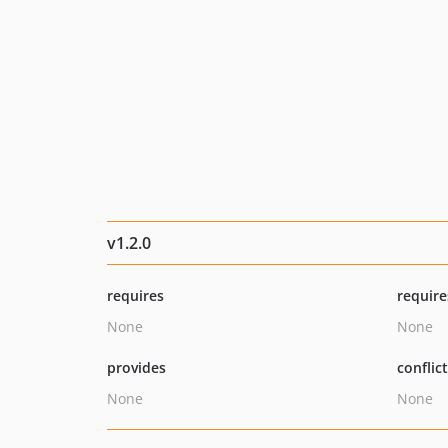
v1.2.0
requires
require
None
None
provides
conflic
None
None