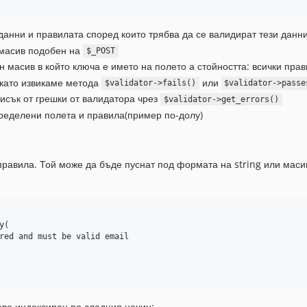
данни и правилата според които трябва да се валидират тези данн
 масив подобен на
$_POST
 масив в който ключа е името на полето а стойността: всички прави
като извикаме метода
или
$validator->fails()
$validator->passe
исък от грешки от валидатора чрез
$validator->get_errors()
еделени полета и правила(пример по-долу)
равила. Той може да бъде пуснат под формата на string или масив.
(

лово индексиран по следния начин: