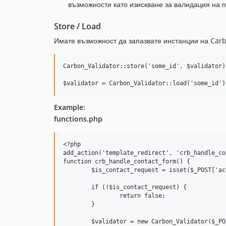
възможности като изискване за валидация на 
Store / Load
Имате възможност да запазвате инстанции на Carbo
Carbon_Validator::store('some_id', $validator);
Example:
functions.php
<?php

add_action('template_redirect', 'crb_handle_co
function crb_handle_contact_form() {

	$is_contact_request = isset($_POST['action']) && $_POST['action'] === 'contact_form';

	if (!$is_contact_request) {

		return false;

	}

	$validator = new Carbon_Validator($_POST, array(
