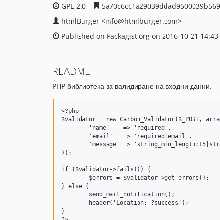
GPL-2.0
5a70c6cc1a29039ddad9500039b569
htmlBurger
<info
@htmlburger.com>
Published on Packagist.org on 2016-10-21 14:43
README
PHP библиотека за валидиране на входни данни.
<?php

$validator = new Carbon_Validator($_POST, array
	'name'    => 'required',

	'email'   => 'required|email',

	'message' => 'string_min_length:15|string_max_length:255'

));

if ($validator->fails()) {

	$errors = $validator->get_errors();

} else {

	send_mail_notification();

	header('Location: ?success');

}
