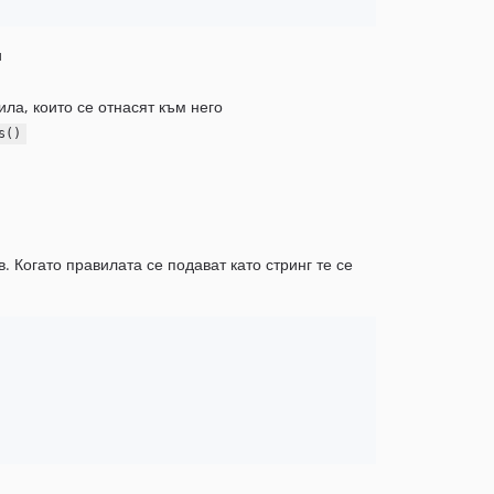
и
ла, които се отнасят към него
s()
 Когато правилата се подават като стринг те се