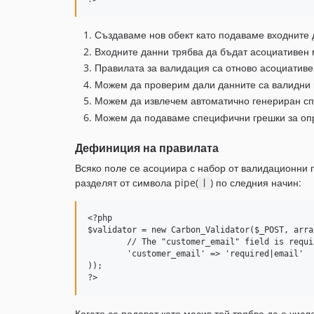
Създаваме нов обект като подаваме входните 
Входните данни трябва да бъдат асоциативен
Правилата за валидация са отново асоциативен
Можем да проверим дали данните са валидни 
Можем да извлечем автоматично генериран сп
Можем да подаваме специфични грешки за опр
Дефиниция на правилата
Всяко поле се асоциира с набор от валидационни п
разделят от символа pipe(
) по следния начин:
|
<?php

$validator = new Carbon_Validator($_POST, array
	// The "customer_email" field is required and must be valid email

	'customer_email' => 'required|email' 

));

Когато се подават като масив той трябва да е чис