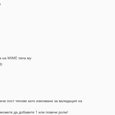
о
 а на MIME типа му
B)
ече пост типове като изискване за валидация на
 можете да добавите 1 или повече роли/