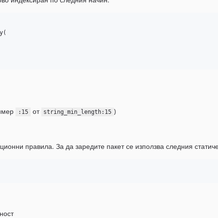
(

ример
от
)
:15
string_min_length:15
ционни правила. За да заредите пакет се използва следния статич
ност