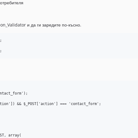
потребителя
n_Validator и да ги заредите по-късно.


ntact_form');
