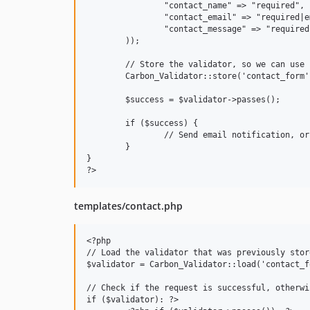
		"contact_name" => "required",

		"contact_email" => "required|email",

		"contact_message" => "required",

	));

	// Store the validator, so we can use it in the front-end

	Carbon_Validator::store('contact_form' , $validator);

	$success = $validator->passes();

	if ($success) {

		// Send email notification, or whatever. 

	}

}

templates/contact.php
<?php

// Load the validator that was previously stor
$validator = Carbon_Validator::load('contact_fo
// Check if the request is successful, otherwi
if ($validator): ?>
