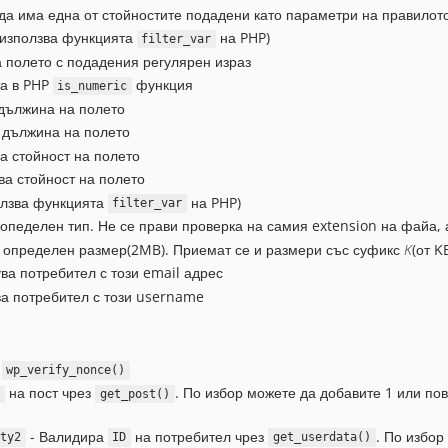
да има една от стойностите подадени като параметри на правилот
е използва функцията
на PHP)
filter_var
а полето с подадения регулярен израз
та в PHP
функция
is_numeric
дължина на полето
 дължина на полето
а стойност на полето
ва стойност на полето
олзва функцията
на PHP)
filter_var
 опеделен тип. Не се прави проверка на самия extension на файа,
д определен размер(2MB). Приемат се и размери със суфикс
K
(от K
ва потребител с този email адрес
а потребител с този username
з
wp_verify_nonce()
на пост чрез
. По избор можете да добавите 1 или пов
D
get_post()
- Валидира
на потребител чрез
. По избор
ty2
ID
get_userdata()