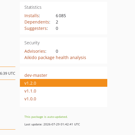
Statistics
Installs
:
6 085
Dependents
:
2
Suggesters
:
0
Security
Advisories
:
0
Aikido package health analysis
16:39 UTC
dev-master
v1.2.0
v1.1.0
v1.0.0
This package is auto-updated.
Last update: 2026-07-29 01:42:41 UTC