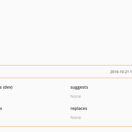
2016-10-21 
s (dev)
suggests
None
ts
replaces
None