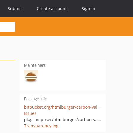
Submit
Create account
Sign in
Maintainers
Package info
bitbucket.org/htmlburger/carbon-validator
Issues
pkg:composer/htmlburger/carbon-validator
Transparency log