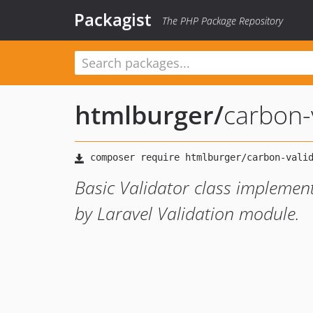
Packagist
The PHP Package Repository
htmlburger
/
carbon-
Basic Validator class implement
by Laravel Validation module.