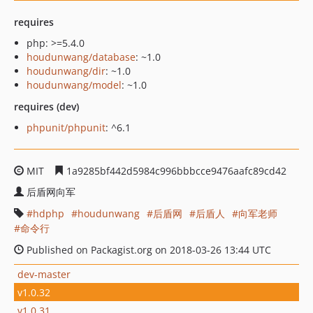
requires
php: >=5.4.0
houdunwang/database
: ~1.0
houdunwang/dir
: ~1.0
houdunwang/model
: ~1.0
requires (dev)
phpunit/phpunit
: ^6.1
MIT
1a9285bf442d5984c996bbbcce9476aafc89cd42
后盾网向军
hdphp
houdunwang
后盾网
后盾人
向军老师
命令行
Published on Packagist.org on 2018-03-26 13:44 UTC
dev-master
v1.0.32
v1.0.31