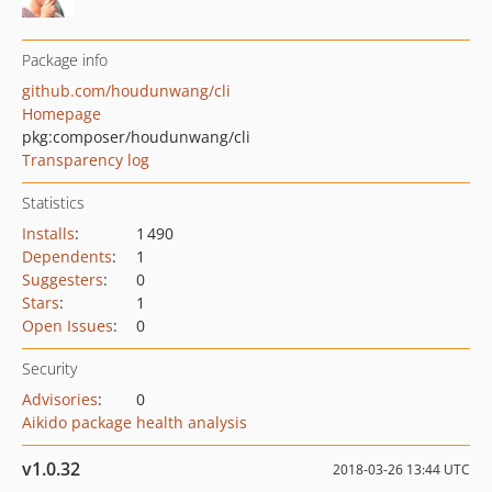
Package info
github.com/houdunwang/cli
Homepage
pkg:composer/houdunwang/cli
Transparency log
Statistics
Installs
:
1 490
Dependents
:
1
Suggesters
:
0
Stars
:
1
Open Issues
:
0
Security
Advisories
:
0
Aikido package health analysis
v1.0.32
2018-03-26 13:44 UTC