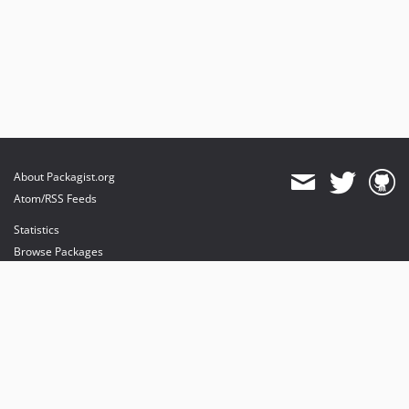
About Packagist.org
Atom/RSS Feeds
Statistics
Browse Packages
API
Mirrors
Status
Dashboard
provides maintenance and hosting