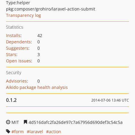
Type:
helper
pkg:composer/grohiro/laravel-action-submit
Transparency log
Statistics
Installs
:
42
Dependents
:
0
Suggesters
:
0
Stars
:
3
Open Issues
:
0
Security
Advisories
:
0
Aikido package health analysis
0.1.2
2014-07-06 13:46 UTC
MIT
4d516dafc2fa26de97c7a67956d690def3c54c5a
form
laravel
action