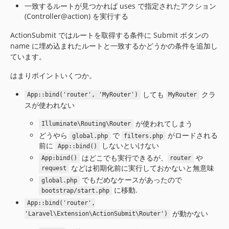
一致するルートが見つかれば uses で指定されたアクション
(Controller@action) を実行する
ActionSubmit ではルートを取得する条件に Submit ボタンの
name に埋め込まれたルートと一致するかどうかの条件を追加し
ています。
はまりポイントいくつか。
しても
クラ
App::bind('router', 'MyRouter')
MyRouter
スが使われない
が使われてしまう
Illuminate\Routing\Router
どうやら
で
がロードされる
global.php
filters.php
前に
しないといけない
App::bind()
はどこでも実行できるが、
や
App:bind()
router
などは初期化前に実行しておかないと無意味
request
でもだめなケースがあったので
global.php
に移動.
bootstrap/start.php
App::bind('router',
が動かない
'Laravel\Extension\ActionSubmit\Router')