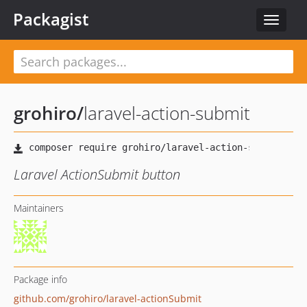
Packagist
Toggle
navigat
grohiro
/
laravel-action-submit
Laravel ActionSubmit button
Maintainers
Package info
github.com/grohiro/laravel-actionSubmit