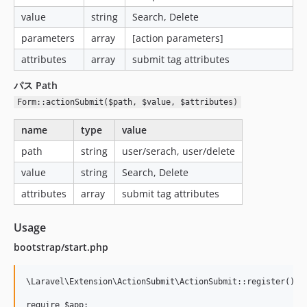
value
string
Search, Delete
parameters
array
[action parameters]
attributes
array
submit tag attributes
パス Path
Form::actionSubmit($path, $value, $attributes)
name
type
value
path
string
user/serach, user/delete
value
string
Search, Delete
attributes
array
submit tag attributes
Usage
bootstrap/start.php
\Laravel\Extension\ActionSubmit\ActionSubmit::register();
