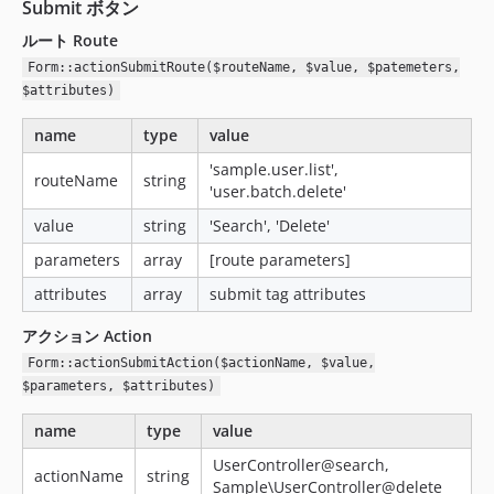
Submit ボタン
ルート Route
Form::actionSubmitRoute($routeName, $value, $patemeters,
$attributes)
name
type
value
'sample.user.list',
routeName
string
'user.batch.delete'
value
string
'Search', 'Delete'
parameters
array
[route parameters]
attributes
array
submit tag attributes
アクション Action
Form::actionSubmitAction($actionName, $value,
$parameters, $attributes)
name
type
value
UserController@search,
actionName
string
Sample\UserController@delete