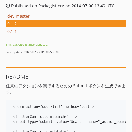
Published on Packagist.org on 2014-07-06 13:49 UTC
dev-master
0.1.2
0.1.1
This package is auto-updated.
Last update: 2026-07-29 01:10:53 UTC
README
任意のアクションを実行するための Submit ボタンを生成できま
す。
 <form action="user/list" method="post">

 <!--UserController@search() -->

 <input type="submit" value="Search" name="_action_search" 
 <!--UserController@delete()-->
