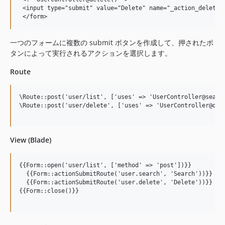
 <input type="submit" value="Delete" name="_action_delete" 
一つのフォームに複数の submit ボタンを作成して、押されたボ
タンによって実行されるアクションを選択します。
Route
\Route::post('user/list', ['uses' => 'UserController@search
\Route::post('user/delete', ['uses' => 'UserController@dele
View (Blade)
{{Form::open('user/list', ['method' => 'post'])}}

  {{Form::actionSubmitRoute('user.search', 'Search'))}}

  {{Form::actionSubmitRoute('user.delete', 'Delete'))}}

{{Form::close()}}
