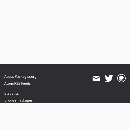
About Packagist.org
Atom/RSS Feeds
Statistics
Browse Packages
API
Mirrors
Status