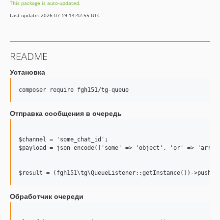
This package is auto-updated.
Last update: 2026-07-19 14:42:55 UTC
README
Установка
composer require fgh151/tg-queue
Отправка сообщения в очередь
$channel = 'some_chat_id';

$payload = json_encode(['some' => 'object', 'or' => 'array'
Обработчик очереди