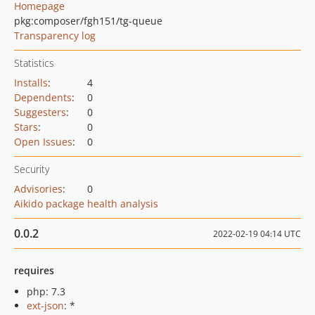
Homepage
pkg:composer/fgh151/tg-queue
Transparency log
Statistics
Installs
:
4
Dependents
:
0
Suggesters
:
0
Stars
:
0
Open Issues
:
0
Security
Advisories
:
0
Aikido package health analysis
0.0.2
2022-02-19 04:14 UTC
requires
php: 7.3
ext-json
: *