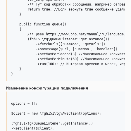
        /** Тут код обработки сообщения, например отправки,
        return true; //Если вернуть true сообщение удалитьс
    }

    public function queue()

    {

        /** @see https://www.php.net/manual/ru/language.typ
        (fgh151\tg\QueueListener::getInstance())

            ->fetchUrls(['Daemon', 'getUrls'])

            ->onMessage($url, ['Daemon', 'handler'])

            ->setMaxPerSecond(3) //Максимальное количество 
            ->setMaxPerMinute(60) //Максимальное количество
            ->run(100); // Интервал времени в млсек, через
    }

Изменение конфигурации подключения
options = [];

$client = new \fgh151\tg\AwsClient(options);

(fgh151\tg\QueueListener::getInstance())
