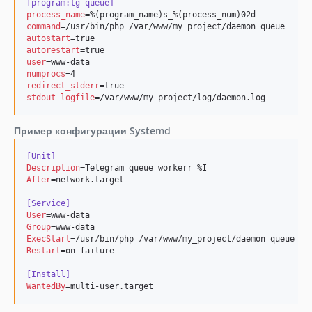
[program:tg-queue]
process_name
command
autostart
autorestart
user
numprocs
redirect_stderr
stdout_logfile
=/var/www/my_project/log/daemon.log
Пример конфигурации Systemd
[Unit]
Description
After
=network.target

[Service]
User
Group
ExecStart
Restart
=on-failure

[Install]
WantedBy
=multi-user.target