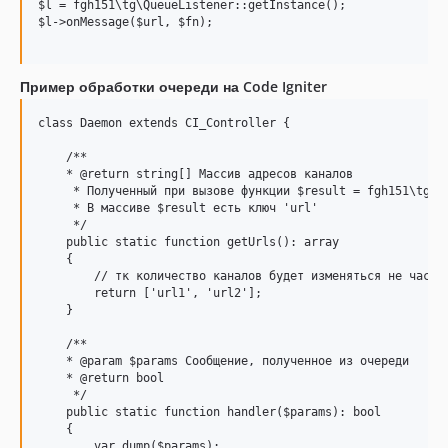
$l = fgh151\tg\QueueListener::getInstance();

$l->onMessage($url, $fn);

Пример обработки очереди на Code Igniter
class Daemon extends CI_Controller {

    /**

    * @return string[] Массив адресов каналов

     * Полученный при вызове функции $result = fgh151\tg\Qu
     * В массиве $result есть ключ 'url'

     */

    public static function getUrls(): array

    {

        // тк количество каналов будет изменяться не часто,
        return ['url1', 'url2'];

    }

    /**

    * @param $params Сообщение, полученное из очереди

    * @return bool

     */

    public static function handler($params): bool

    {

        var_dump($params);
