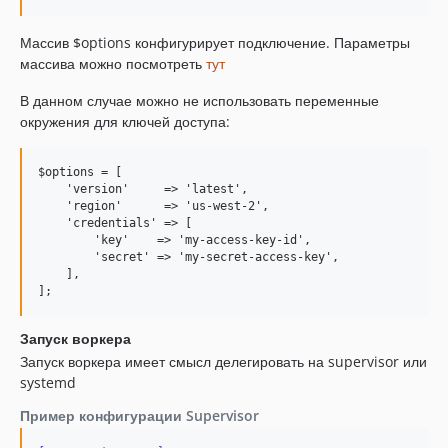
Массив $options конфигурирует подключение. Параметры
массива можно посмотреть
тут
В данном случае можно не использовать переменные
окружения для ключей доступа:
$options = [

    'version'     => 'latest',

    'region'      => 'us-west-2',

    'credentials' => [

        'key'    => 'my-access-key-id',

        'secret' => 'my-secret-access-key',

    ],

Запуск воркера
Запуск воркера имеет смысл делегировать на supervisor или
systemd
Пример конфигурации Supervisor