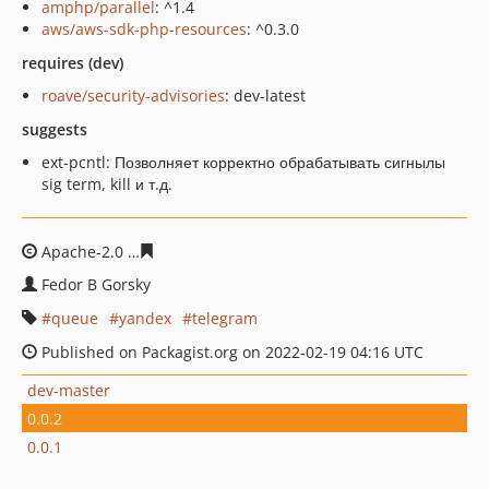
amphp/parallel
: ^1.4
aws/aws-sdk-php-resources
: ^0.3.0
requires (dev)
roave/security-advisories
: dev-latest
suggests
ext-pcntl: Позволняет корректно обрабатывать сигнылы
sig term, kill и т.д.
Apache-2.0
e9fae3f44cf903e2ba10bbf25a3a1f5641f98c77
Fedor B Gorsky
queue
yandex
telegram
Published on Packagist.org on 2022-02-19 04:16 UTC
dev-master
0.0.2
0.0.1