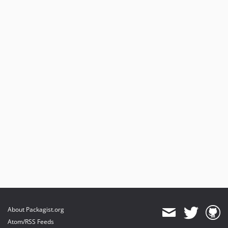
About Packagist.org
Atom/RSS Feeds