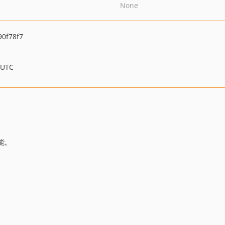
None
0f78f7
 UTC
能。