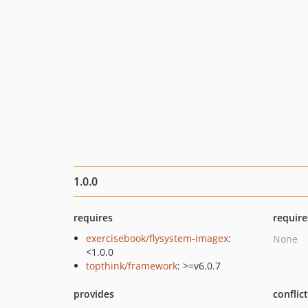
1.0.0
requires
require
exercisebook/flysystem-imagex
:
None
<1.0.0
topthink/framework
: >=v6.0.7
provides
conflic