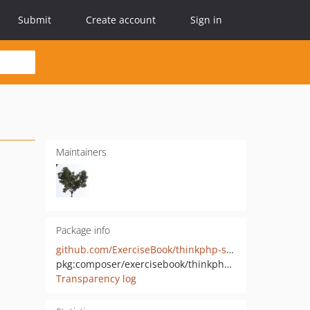
Submit
Create account
Sign in
Maintainers
Package info
github.com/ExerciseBook/thinkphp-storage-imagex
pkg:composer/exercisebook/thinkphp-storage-imagex
Transparency log