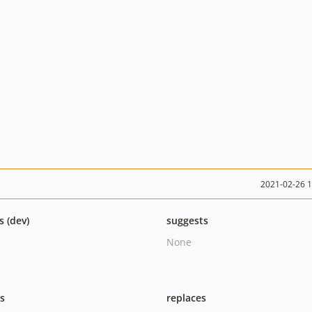
2021-02-26 
s (dev)
suggests
None
ts
replaces