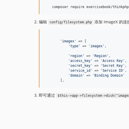
编辑
添加 ImageX 的
config/filesystem.php
'
imagex
'
 => [

'
type
'
 => 
'
imagex
'
,

'
region
'
 => 
'
Region
'
,         
'
access_key
'
 => 
'
Access Key
'
,

'
secret_key
'
 => 
'
Secret Key
'
,

'
service_id
'
 => 
'
Service ID
'
,

'
domain
'
 => 
'
Binding Domain
'
        ],
即可通过
$this->app->filesystem->disk("image