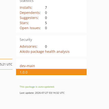
Statistics
Installs
:
7
Dependents
:
0
Suggesters
:
0
Stars
:
5
Open Issues
:
0
Security
Advisories
:
0
Aikido package health analysis
15:21 UTC
dev-main
1.0.0
This package is auto-updated.
Last update: 2026-07-27 03:14:32 UTC