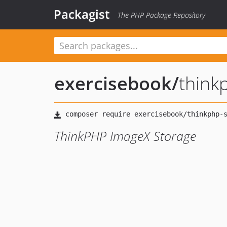
Packagist
The PHP Package Repository
exercisebook
/
think
ThinkPHP ImageX Storage