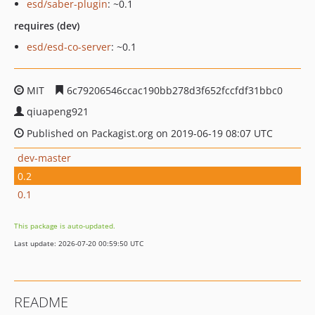
esd/saber-plugin
: ~0.1
requires (dev)
esd/esd-co-server
: ~0.1
MIT
6c79206546ccac190bb278d3f652fccfdf31bbc0
qiuapeng921
Published on Packagist.org on 2019-06-19 08:07 UTC
dev-master
0.2
0.1
This package is auto-updated.
Last update: 2026-07-20 00:59:50 UTC
README