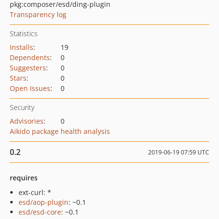
pkg:composer/esd/ding-plugin
Transparency log
Statistics
Installs
:
19
Dependents
:
0
Suggesters
:
0
Stars
:
0
Open Issues
:
0
Security
Advisories
:
0
Aikido package health analysis
0.2
2019-06-19 07:59 UTC
requires
ext-curl: *
esd/aop-plugin
: ~0.1
esd/esd-core
: ~0.1