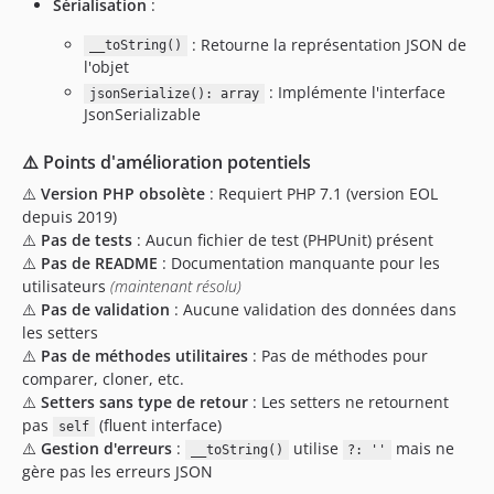
Sérialisation
:
: Retourne la représentation JSON de
__toString()
l'objet
: Implémente l'interface
jsonSerialize(): array
JsonSerializable
⚠️ Points d'amélioration potentiels
⚠️
Version PHP obsolète
: Requiert PHP 7.1 (version EOL
depuis 2019)
⚠️
Pas de tests
: Aucun fichier de test (PHPUnit) présent
⚠️
Pas de README
: Documentation manquante pour les
utilisateurs
(maintenant résolu)
⚠️
Pas de validation
: Aucune validation des données dans
les setters
⚠️
Pas de méthodes utilitaires
: Pas de méthodes pour
comparer, cloner, etc.
⚠️
Setters sans type de retour
: Les setters ne retournent
pas
(fluent interface)
self
⚠️
Gestion d'erreurs
:
utilise
mais ne
__toString()
?: ''
gère pas les erreurs JSON