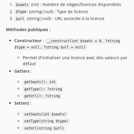
(int) : Nombre de sièges/licences disponibles
$seats
(string|null) : Type de licence
$type
(string|null) : URL associée à la licence
$url
Méthodes publiques :
Constructeur
:
__construct(int $seats = 0, ?string
$type = null, ?string $url = null)
Permet d'initialiser une licence avec des valeurs par
défaut
Getters
:
getSeats(): int
getType(): ?string
getUrl(): ?string
Setters
:
setSeats(int $seats)
setType(string $type)
setUrl(string $url)