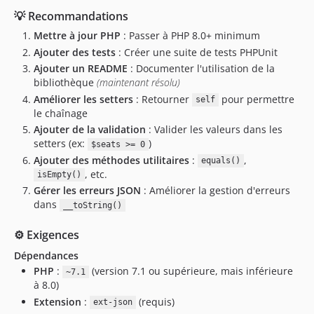
💡 Recommandations
Mettre à jour PHP
: Passer à PHP 8.0+ minimum
Ajouter des tests
: Créer une suite de tests PHPUnit
Ajouter un README
: Documenter l'utilisation de la
bibliothèque
(maintenant résolu)
Améliorer les setters
: Retourner
pour permettre
self
le chaînage
Ajouter de la validation
: Valider les valeurs dans les
setters (ex:
)
$seats >= 0
Ajouter des méthodes utilitaires
:
,
equals()
, etc.
isEmpty()
Gérer les erreurs JSON
: Améliorer la gestion d'erreurs
dans
__toString()
⚙️ Exigences
Dépendances
PHP
:
(version 7.1 ou supérieure, mais inférieure
~7.1
à 8.0)
Extension
:
(requis)
ext-json