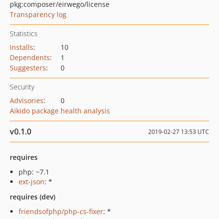
pkg:composer/eirwego/license
Transparency log
Statistics
Installs
:
10
Dependents
:
1
Suggesters
:
0
Security
Advisories
:
0
Aikido package health analysis
v0.1.0
2019-02-27 13:53 UTC
requires
php: ~7.1
ext-json
: *
requires (dev)
friendsofphp/php-cs-fixer
: *