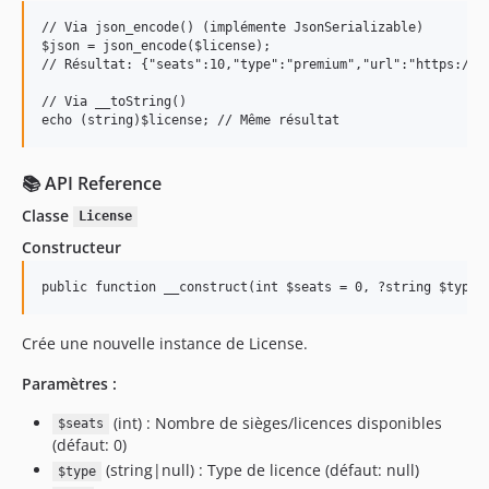
// Via json_encode() (implémente JsonSerializable)

$json = json_encode($license);

// Résultat: {"seats":10,"type":"premium","url":"https://ex
// Via __toString()

📚 API Reference
Classe
License
Constructeur
Crée une nouvelle instance de License.
Paramètres :
(int) : Nombre de sièges/licences disponibles
$seats
(défaut: 0)
(string|null) : Type de licence (défaut: null)
$type