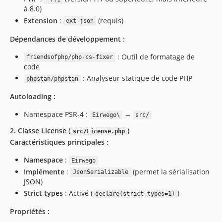
à 8.0)
Extension
:
(requis)
ext-json
Dépendances de développement :
: Outil de formatage de
friendsofphp/php-cs-fixer
code
: Analyseur statique de code PHP
phpstan/phpstan
Autoloading :
Namespace PSR-4 :
→
Eirwego\
src/
2. Classe License (
)
src/License.php
Caractéristiques principales :
Namespace
:
Eirwego
Implémente
:
(permet la sérialisation
JsonSerializable
JSON)
Strict types
: Activé (
)
declare(strict_types=1)
Propriétés :