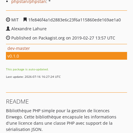
phpstan/phpstan
: *
MIT
1fe846f4a1d2883e6c23f6a115860ede169ae1a0
Alexandre Lahure
Published on Packagist.org on 2019-02-27 13:57 UTC
dev-master
v0.1.0
This package is auto-updated.
Last update: 2026-07-16 16:27:24 UTC
README
Bibliothèque PHP simple pour la gestion de licences
Eirwego. Cette bibliothèque encapsule les informations
d'une licence dans une classe PHP avec support de la
sérialisation JSON.