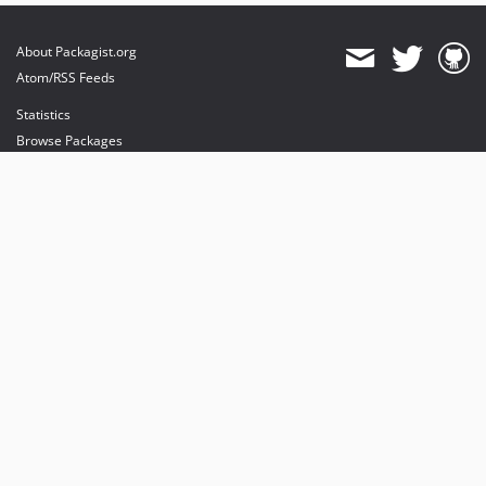
About Packagist.org
Atom/RSS Feeds
Statistics
Browse Packages
API
Mirrors
Status
Dashboard
provides maintenance and hosting
provides bandwidth and CDN
provides malware detection
Sponsor Packagist & Composer