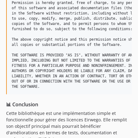
Permission is hereby granted, free of charge, to any person
of this software and associated documentation files (the "S
in the Software without restriction, including without limi
to use, copy, modify, merge, publish, distribute, sublicens
copies of the Software, and to permit persons to whom the S
furnished to do so, subject to the following conditions:

The above copyright notice and this permission notice shall
all copies or substantial portions of the Software.

THE SOFTWARE IS PROVIDED "AS IS", WITHOUT WARRANTY OF ANY K
IMPLIED, INCLUDING BUT NOT LIMITED TO THE WARRANTIES OF MER
FITNESS FOR A PARTICULAR PURPOSE AND NONINFRINGEMENT. IN NO
AUTHORS OR COPYRIGHT HOLDERS BE LIABLE FOR ANY CLAIM, DAMAG
LIABILITY, WHETHER IN AN ACTION OF CONTRACT, TORT OR OTHERW
OUT OF OR IN CONNECTION WITH THE SOFTWARE OR THE USE OR OTH
📊 Conclusion
Cette bibliothèque est une implémentation simple et
fonctionnelle pour gérer des licences Eirwego. Elle remplit
son objectif principal mais pourrait bénéficier
d'améliorations en termes de tests, documentation et