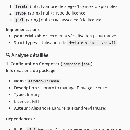
(int) : Nombre de sièges/licences disponibles
$seats
(string|null) : Type de licence
$type
(string|null) : URL associée à la licence
$url
Implémentations
JsonSerializable
: Permet la sérialisation JSON native
Strict types
: Utilisation de
declare(strict_types=1)
🔍 Analyse détaillée
1. Configuration Composer (
)
composer.json
Informations du package :
Nom
:
eirwego/license
Description
: Library to manage Eirwego license
Type
: library
Licence
: MIT
Auteur
: Alexandre Lahure (alexandre@lahu.re)
Dépendances :
PHP
:
(version 7.1 ou supérieure, mais inférieure
~7.1