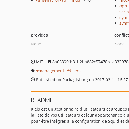
whitehat101/apr1-md5
: ~1.0
mock
opru
scrip
symf
symf
provides
conflic
None
None
MIT
8a66390fb31b2ba882c57478b1a332978
management
Users
Published on Packagist.org on 2017-02-11 16:27
README
Kleis est un gestionnaire d'utilisateurs et groupes
la liste de vos utilisateurs et leur appartenance à
pour être intégrés à la configuration de Squid et 