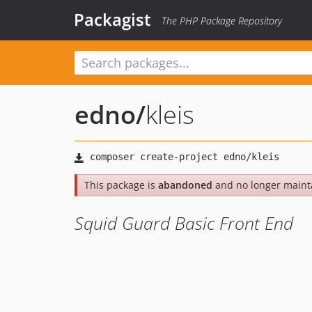
Packagist
The PHP Package Repository
edno
/
kleis
This package is
abandoned
and no longer maint
Squid Guard Basic Front End