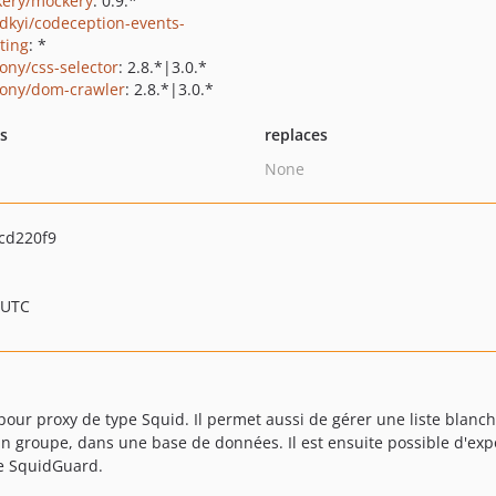
ery/mockery
: 0.9.*
dkyi/codeception-events-
ting
: *
ony/css-selector
: 2.8.*|3.0.*
ony/dom-crawler
: 2.8.*|3.0.*
ts
replaces
None
cd220f9
 UTC
 pour proxy de type Squid. Il permet aussi de gérer une liste blanch
 un groupe, dans une base de données. Il est ensuite possible d'exp
de SquidGuard.