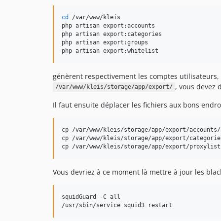
cd
 /var/www/kleis

php artisan export:accounts

php artisan export:categories

php artisan export:groups

php artisan export:whitelist
génèrent respectivement les comptes utilisateurs, l
, vous devez d
/var/www/kleis/storage/app/export/
Il faut ensuite déplacer les fichiers aux bons endroi
cp /var/www/kleis/storage/app/export/accounts/
cp /var/www/kleis/storage/app/export/categorie
cp /var/www/kleis/storage/app/export/proxylist
Vous devriez à ce moment là mettre à jour les blac
squidGuard -C all

/usr/sbin/service squid3 restart