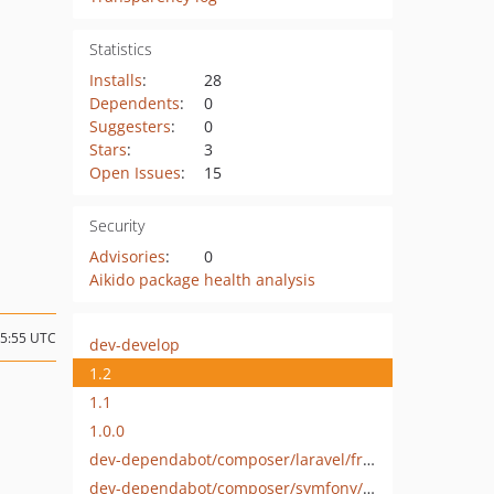
Statistics
Installs
:
28
Dependents
:
0
Suggesters
:
0
Stars
:
3
Open Issues
:
15
Security
Advisories
:
0
Aikido package health analysis
15:55 UTC
dev-develop
1.2
1.1
1.0.0
dev-dependabot/composer/laravel/framework-6.12.0
dev-dependabot/composer/symfony/http-foundation-4.4.3