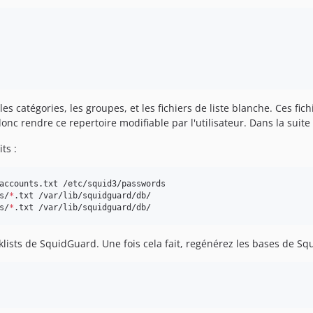
es catégories, les groupes, et les fichiers de liste blanche. Ces fic
onc rendre ce repertoire modifiable par l'utilisateur. Dans la suite
ts :
accounts.txt /etc/squid3/passwords

s/
*
.txt /var/lib/squidguard/db/

s/
*
.txt /var/lib/squidguard/db/
klists de SquidGuard. Une fois cela fait, regénérez les bases de S