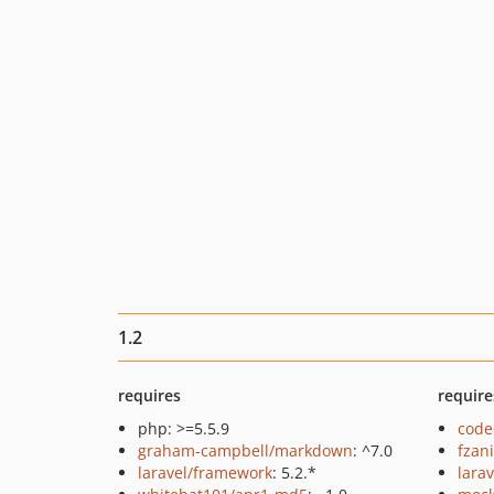
1.2
requires
require
php: >=5.5.9
code
graham-campbell/markdown
: ^7.0
fzan
laravel/framework
: 5.2.*
lara