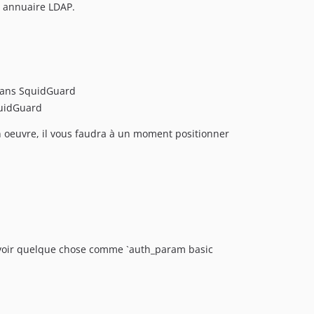
un annuaire LDAP.
 dans SquidGuard
quidGuard
n oeuvre, il vous faudra à un moment positionner
 avoir quelque chose comme `auth_param basic