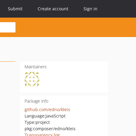
Submit
Create account
Sign in
Maintainers
Package info
github.com/edno/kleis
Language:
JavaScript
Type:
project
pkg:composer/edno/kleis
Transparency log