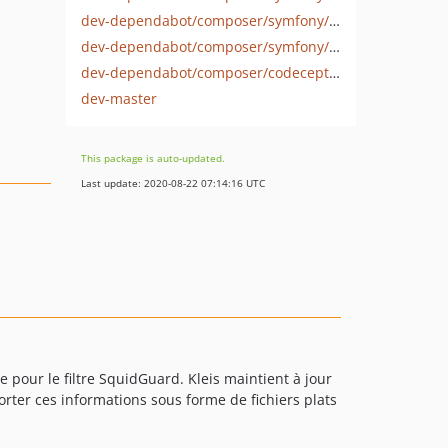
dev-dependabot/composer/symfony/http-kernel-4.3.10
dev-dependabot/composer/symfony/mime-4.4.3
dev-dependabot/composer/codeception/codeception-4.0.2
dev-master
This package is auto-updated.
Last update: 2020-08-22 07:14:16 UTC
e pour le filtre SquidGuard. Kleis maintient à jour
orter ces informations sous forme de fichiers plats