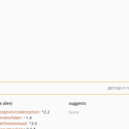
2017-02-11 
s (dev)
suggests
ception/codeception
: ^2.2
None
inotto/faker
: ~1.4
vel/homestead
: ^3.0