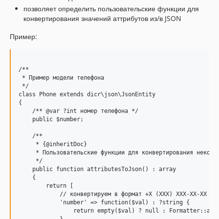
позволяет определить пользовательские функции для
конвертирования значений аттрибутов из/в JSON
Пример:
/**

 * Пример модели телефона

 */

class Phone extends dicr\json\JsonEntity 

{

    /** @var ?int номер телефона */

    public $number;

    /**

     * {@inheritDoc}

     * Пользовательские функции для конвертирования некотор
     */

    public function attributesToJson() : array

    {

        return [        

            // конвертируем в формат +X (XXX) XXX-XX-XX при
            'number' => function($val) : ?string {

                return empty($val) ? null : Formatter::asPh