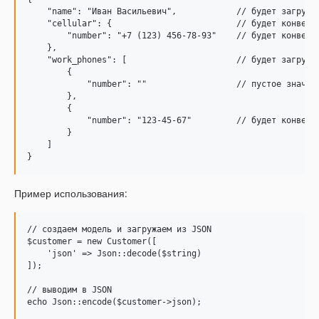
    "name": "Иван Васильевич",            // будет загружен
    "cellular": {                         // будет конверти
        "number": "+7 (123) 456-78-93"    // будет конверти
    },

    "work_phones": [                      // будет загружен
        {

            "number": ""                  // пустое значени
        },

        {

            "number": "123-45-67"         // будет конверти
        }

    ]

Пример использования:
// создаем модель и загружаем из JSON

$customer = new Customer([

    'json' => Json::decode($string)

]);

// выводим в JSON
