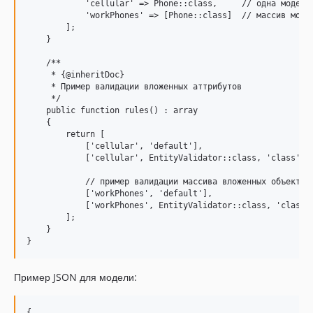
            'cellular' => Phone::class,     // одна модель

            'workPhones' => [Phone::class]  // массив модел
        ];

    }

    /**

     * {@inheritDoc}

     * Пример валидации вложенных аттрибутов

     */

    public function rules() : array

    {

        return [

            ['cellular', 'default'],

            ['cellular', EntityValidator::class, 'class' =>
            // пример валидации массива вложенных объектов

            ['workPhones', 'default'],

            ['workPhones', EntityValidator::class, 'class' 
        ];    

    }

Пример JSON для модели:
{
