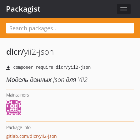
Packagist
Toggle
navigat
dicr
/
yii2-json
Модель данных Json для Yii2
Maintainers
Package info
gitlab.com/dicr/yii2-json