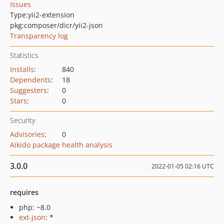
Issues
Type:
yii2-extension
pkg:composer/dicr/yii2-json
Transparency log
Statistics
Installs
:
840
Dependents
:
18
Suggesters
:
0
Stars
:
0
Security
Advisories
:
0
Aikido package health analysis
3.0.0
2022-01-05 02:16 UTC
requires
php: ~8.0
ext-json
: *