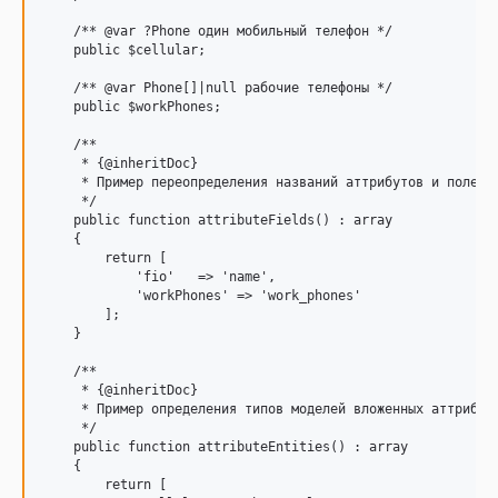
    /** @var ?Phone один мобильный телефон */

    public $cellular;

    /** @var Phone[]|null рабочие телефоны */

    public $workPhones;

    /**

     * {@inheritDoc}

     * Пример переопределения названий аттрибутов и полей J
     */

    public function attributeFields() : array

    {

        return [

            'fio'   => 'name',

            'workPhones' => 'work_phones'

        ];    

    }

    /**

     * {@inheritDoc}

     * Пример определения типов моделей вложенных аттрибуто
     */ 

    public function attributeEntities() : array

    {

        return [
