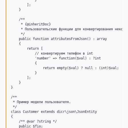
            }

        ];

    }

    /**

     * {@inheritDoc}

     * Пользовательские функции для конвертирования некотор
     */

    public function attributesFromJson() : array

    {

        return [

            // конвертируем телефон в int

            'number' => function($val) : ?int

            {

                return empty($val) ? null : (int)$val;

            }  

        ];   

    }

}

/**

 * Пример модели пользователя.

 */

class Customer extends dicr\json\JsonEntity

{

    /** @var ?string */

    public $fio;
