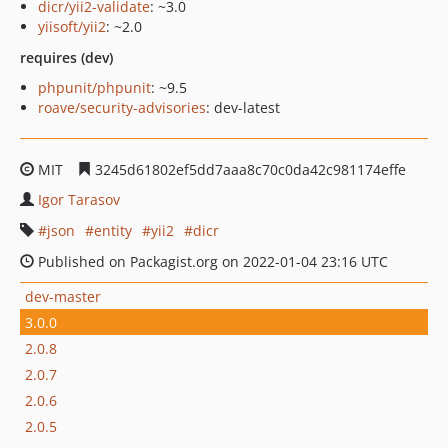
dicr/yii2-validate
: ~3.0
yiisoft/yii2
: ~2.0
requires (dev)
phpunit/phpunit
: ~9.5
roave/security-advisories
: dev-latest
MIT
3245d61802ef5dd7aaa8c70c0da42c981174effe
Igor Tarasov
json
entity
yii2
dicr
Published on Packagist.org on 2022-01-04 23:16 UTC
dev-master
3.0.0
2.0.8
2.0.7
2.0.6
2.0.5